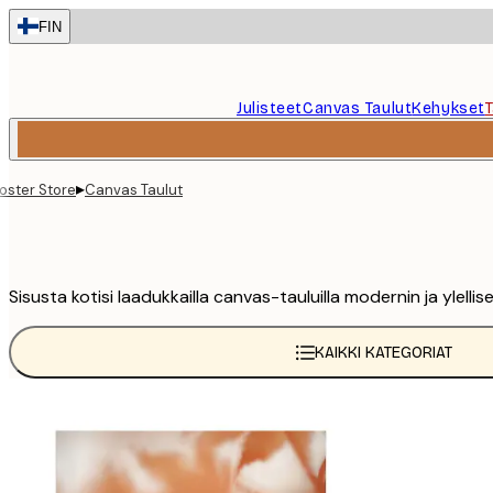
Skip
FIN
to
main
content.
Julisteet
Canvas Taulut
Kehykset
▸
oster Store
Canvas Taulut
Sisusta kotisi laadukkailla canvas-tauluilla modernin ja ylellis
KAIKKI KATEGORIAT