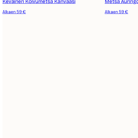
Keväinen Koivumetsä Kanvaasi
Metsä Auring
Alkaen 59 €
Alkaen 59 €