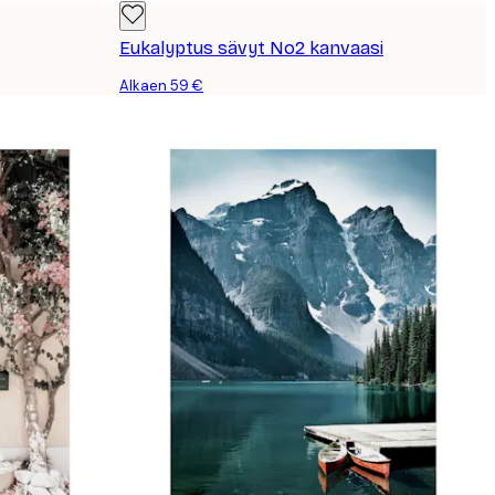
Eukalyptus sävyt No2 kanvaasi
Alkaen 59 €