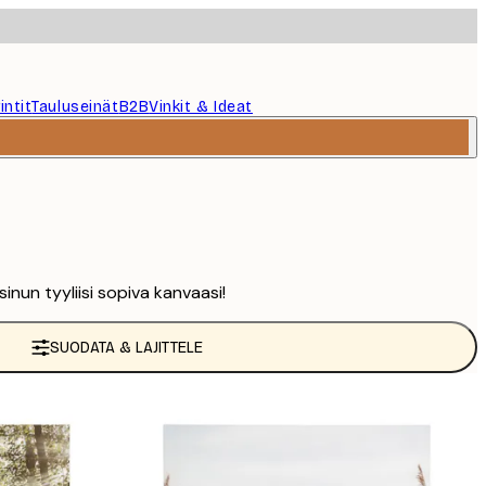
intit
Tauluseinät
B2B
Vinkit & Ideat
sinun tyyliisi sopiva kanvaasi!
SUODATA & LAJITTELE