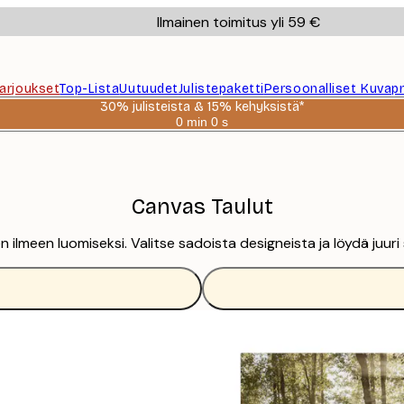
Ilmainen toimitus yli 59 €
Tarjoukset
Top-Lista
Uutuudet
Julistepaketti
Persoonalliset Kuvapr
30% julisteista & 15% kehyksistä*
0 min
0 s
Voimassa
asti:
2026-
08-
06
Canvas Taulut
en ilmeen luomiseksi. Valitse sadoista designeista ja löydä juuri 