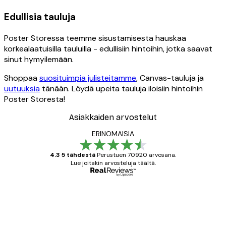
Edullisia tauluja
Poster Storessa teemme sisustamisesta hauskaa
korkealaatuisilla tauluilla - edullisiin hintoihin, jotka saavat
sinut hymyilemään.
Shoppaa
suosituimpia julisteitamme
, Canvas-tauluja ja
uutuuksia
tänään. Löydä upeita tauluja iloisiin hintoihin
Poster Storesta!
Asiakkaiden arvostelut
ERINOMAISIA
4.3 5 tähdestä
Perustuen 70920 arvosana.
Lue joitakin arvosteluja täältä.
Varmennettu ostaja
asiakkaiden
arvostelut
All good alweys