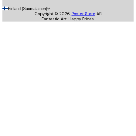
Finland (Suomalainen)
Copyright ©
2026
,
Poster Store
AB
Fantastic Art. Happy Prices.