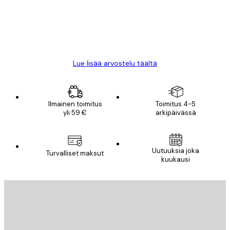
18 touko
Mika S
Lue lisää arvostelu täältä
Ilmainen toimitus
Toimitus 4-5
yli 59 €
arkipäivässä
Uutuuksia joka
Turvalliset maksut
kuukausi