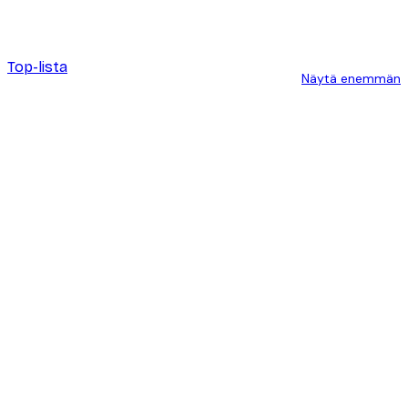
Julisteet
Top-lista
Näytä enemmän
Product
Slider