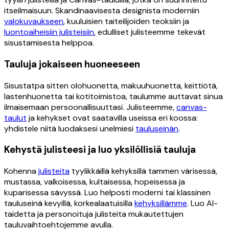
itseilmaisuun. Skandinaavisesta designista moderniin
valokuvaukseen
, kuuluisien taiteilijoiden teoksiin ja
luontoaiheisiin julisteisiin
, edulliset julisteemme tekevät
sisustamisesta helppoa.
Tauluja jokaiseen huoneeseen
Sisustatpa sitten olohuonetta, makuuhuonetta, keittiötä,
lastenhuonetta tai kotitoimistoa, taulumme auttavat sinua
ilmaisemaan persoonallisuuttasi. Julisteemme,
canvas-
taulut
ja kehykset ovat saatavilla useissa eri koossa:
yhdistele niitä luodaksesi unelmiesi
tauluseinän
.
Kehystä julisteesi ja luo yksilöllisiä tauluja
Kohenna
julisteita
tyylikkäillä kehyksillä tammen värisessä,
mustassa, valkoisessa, kultaisessa, hopeisessa ja
kuparisessa sävyssä. Luo helposti moderni tai klassinen
tauluseinä kevyillä, korkealaatuisilla
kehyksillämme
. Luo AI-
taidetta ja personoituja julisteita mukautettujen
tauluvaihtoehtojemme avulla.