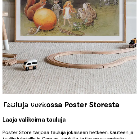
Elsa Beskow
Tauluja verkossa Poster Storesta
Laaja valikoima tauluja
Poster Store tarjoaa tauluja jokaiseen hetkeen, kauteen ja
tyyliin julisteilla ja Canvas-tauluilla, jotka on suunniteltu