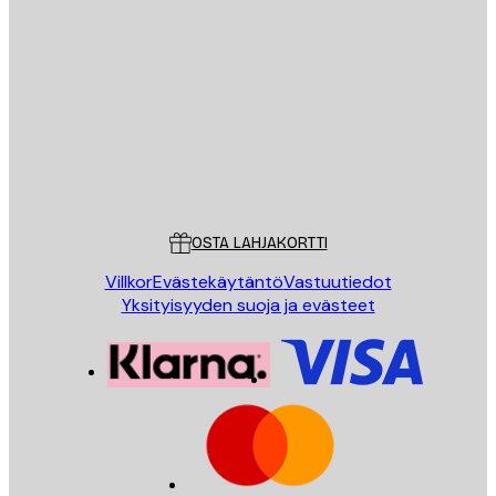
Sähköposti
LÄHETÄ
Store
Poster Store
Asiakaspalvelu
OSTA LAHJAKORTTI
Villkor
Evästekäytäntö
Vastuutiedot
Yksityisyyden suoja ja evästeet