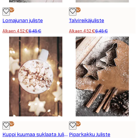
-30%*
-30%*
Lomajunan juliste
Talvireikäjuliste
Alkaen 4,52 €
6,45 €
Alkaen 4,52 €
6,45 €
-30%*
-30%*
Kuppi kuumaa suklaata Juliste
Piparkakku Juliste