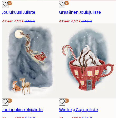
-30%*
-30%*
Joulukuusi Juliste
Graafinen Joulujuliste
Alkaen 4,52 €
6,45 €
Alkaen 4,52 €
6,45 €
-30%*
-30%*
Joulupukin rekijuliste
Wintery Cup -juliste