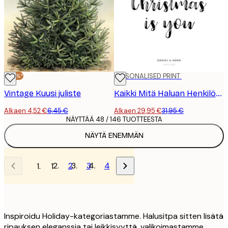
-30%*
-6%
PERSONALISED PRINT
Vintage Kuusi juliste
Kaikki Mitä Haluan Henkilökohtainen Juliste
Alkaen 4,52 €
6,45 €
Alkaen 29,95 €
31,95 €
NÄYTTÄÄ 48 / 146 TUOTTEESTA
NÄYTÄ ENEMMÄN
2
3
4
1
Inspiroidu Holiday-kategoriastamme. Halusitpa sitten lisätä
ripauksen eleganssia tai leikkisyyttä, valikoimastamme