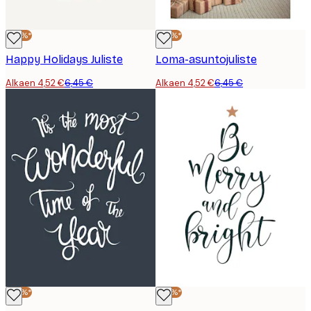
-30%*
-30%*
Happy Holidays Juliste
Loma-asuntojuliste
Alkaen 4,52 €
6,45 €
Alkaen 4,52 €
6,45 €
-30%*
-30%*