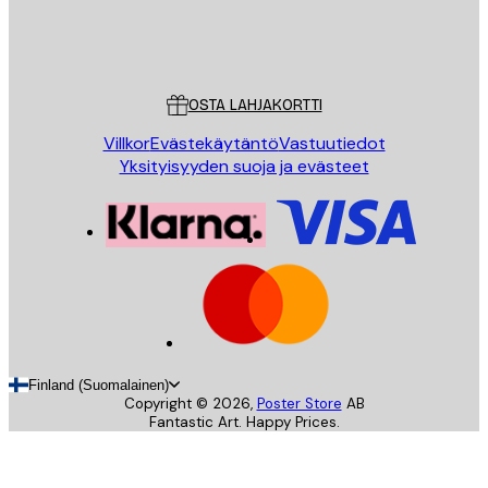
Store
Poster Store
Asiakaspalvelu
OSTA LAHJAKORTTI
Villkor
Evästekäytäntö
Vastuutiedot
Yksityisyyden suoja ja evästeet
Finland (Suomalainen)
Copyright ©
2026
,
Poster Store
AB
Fantastic Art. Happy Prices.