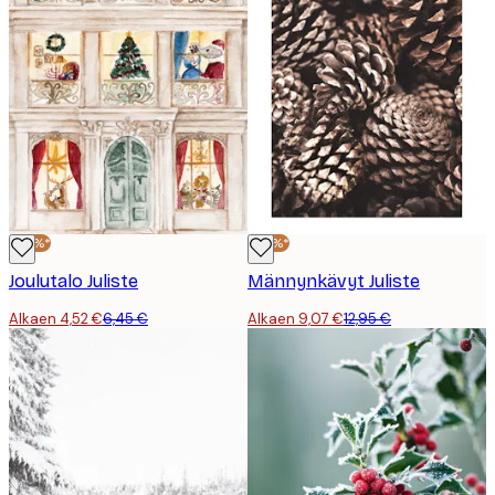
-30%*
-30%*
Joulutalo Juliste
Männynkävyt Juliste
Alkaen 4,52 €
6,45 €
Alkaen 9,07 €
12,95 €