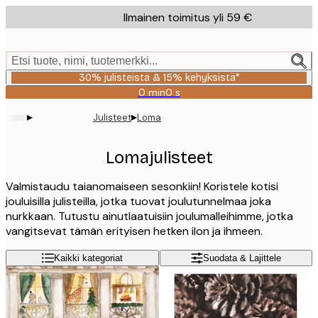
Skip
Ilmainen toimitus yli 59 €
to
main
content.
Etsi tuote, nimi, tuotemerkki...
30% julisteista & 15% kehyksistä*
0 min
0 s
Voimassa
asti:
▸
▸
Julisteet
Loma
2026-
08-
06
Lomajulisteet
Valmistaudu taianomaiseen sesonkiin! Koristele kotisi
jouluisilla julisteilla, jotka tuovat joulutunnelmaa joka
nurkkaan. Tutustu ainutlaatuisiin joulumalleihimme, jotka
vangitsevat tämän erityisen hetken ilon ja ihmeen.
Kaikki kategoriat
Suodata & Lajittele