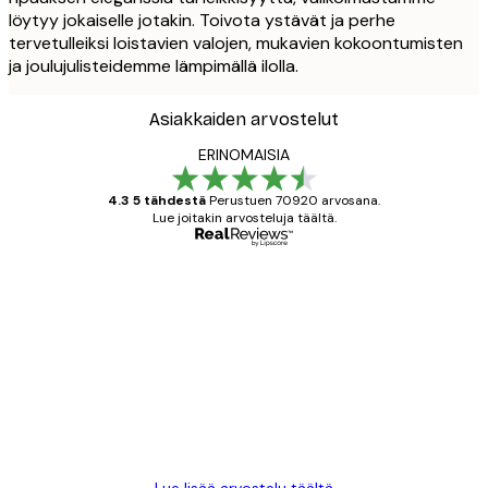
löytyy jokaiselle jotakin. Toivota ystävät ja perhe
tervetulleiksi loistavien valojen, mukavien kokoontumisten
ja joulujulisteidemme lämpimällä ilolla.
Asiakkaiden arvostelut
ERINOMAISIA
4.3 5 tähdestä
Perustuen 70920 arvosana.
Lue joitakin arvosteluja täältä.
Varmennettu ostaja
asiakkaiden
arvostelut
All good alweys
18 touko
Mika S
Lue lisää arvostelu täältä