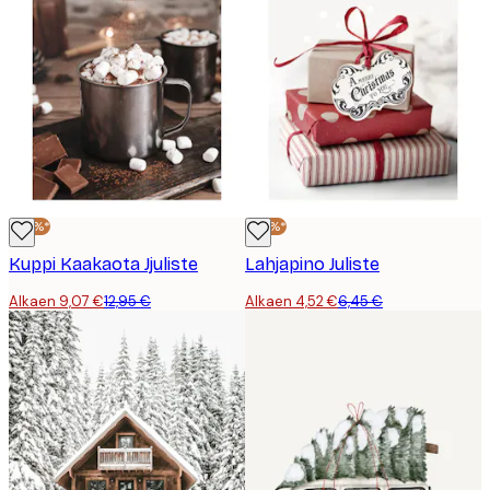
-30%*
-30%*
Kuppi Kaakaota Jjuliste
Lahjapino Juliste
Alkaen 9,07 €
12,95 €
Alkaen 4,52 €
6,45 €