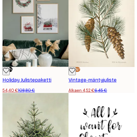
-50%
-30%*
Holiday Julistepaketti
Vintage-mäntyjuliste
54,40 €
108,80 €
Alkaen 4,52 €
6,45 €