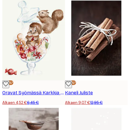
-30%*
-30%*
Oravat Syömässä Karkkia Juliste
Kaneli Juliste
Alkaen 4,52 €
6,45 €
Alkaen 9,07 €
12,95 €