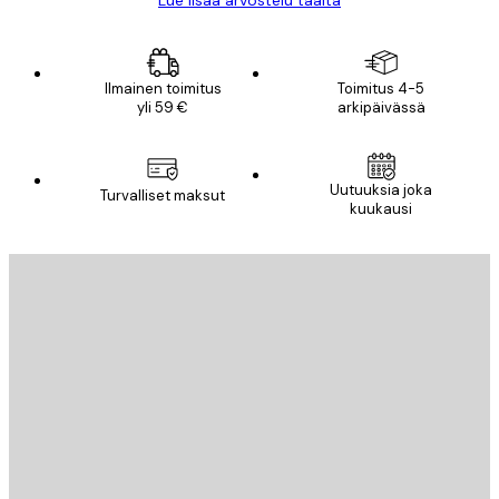
Ilmainen toimitus
Toimitus 4-5
yli 59 €
arkipäivässä
Sähköposti
Uutuuksia joka
Turvalliset maksut
kuukausi
TILAA
Tietosuojakäytäntö
Sähköposti
LÄHETÄ