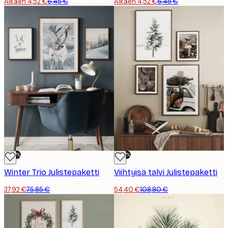
Alkaen 4,52 €
6,45 €
Alkaen 4,52 €
6,45 €
-50%
-50%
Winter Trio Julistepaketti
Viihtyisä talvi Julistepaketti
37,92 €
75,85 €
54,40 €
108,80 €