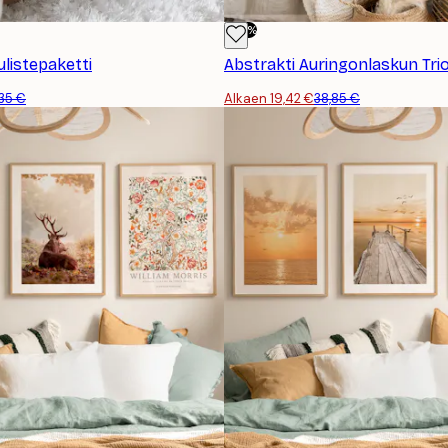
-50%
listepaketti
Abstrakti Auringonlaskun Trio
35 €
Alkaen 19,42 €
38,85 €