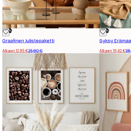
-50%
-50%
Graafinen Julistepaketti
Syksy Erämaa 
Alkaen 12,95 €
25,90 €
Alkaen 19,42 €
38