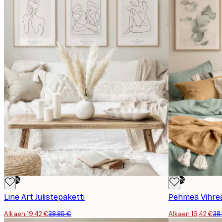
-50%
-50%
Line Art Julistepaketti
Pehmeä Vihreä
Alkaen 19,42 €
38,85 €
Alkaen 19,42 €
38