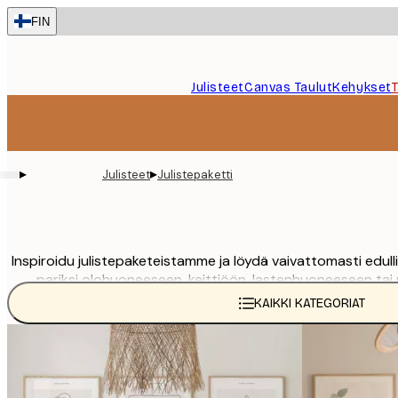
Skip
FIN
to
main
content.
Julisteet
Canvas Taulut
Kehykset
▸
▸
Julisteet
Julistepaketti
Inspiroidu julistepaketeistamme ja löydä vaivattomasti edullis
pariksi olohuoneeseen, keittiöön, lastenhuoneeseen tai
as
KAIKKI KATEGORIAT