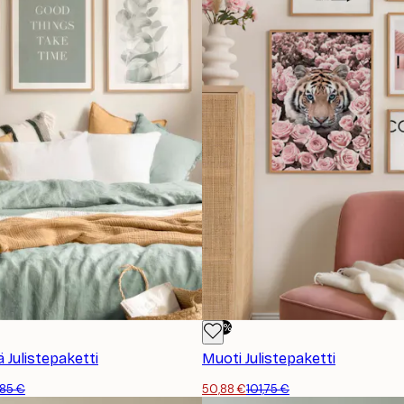
-50%
 Julistepaketti
Muoti Julistepaketti
,85 €
50,88 €
101,75 €