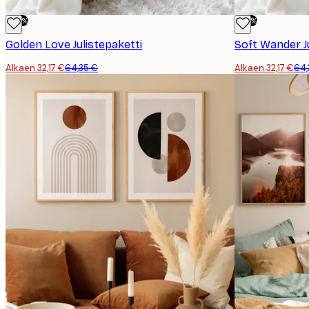
-50%
-50%
Golden Love Julistepaketti
Soft Wander Ju
Alkaen 32,17 €
64,35 €
Alkaen 32,17 €
64,