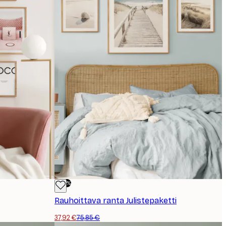
-50%
Rauhoittava ranta Julistepaketti
37,92 €
75,85 €