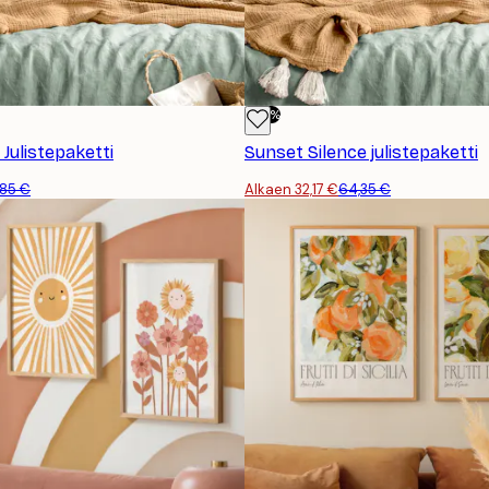
-50%
Julistepaketti
Sunset Silence julistepaketti
,85 €
Alkaen 32,17 €
64,35 €