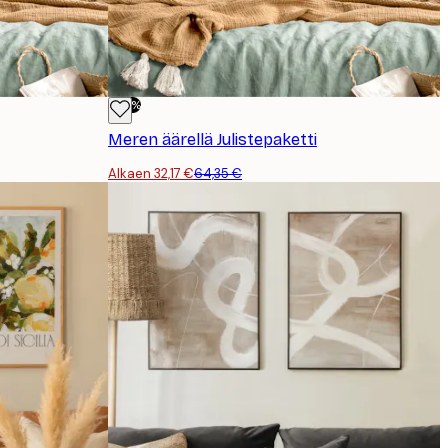
-50%
Meren äärellä Julistepaketti
Alkaen 32,17 €
64,35 €