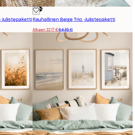
-50%
 Julistepaketti
Rauhallinen Beige Trio -Julistepaketti
Alkaen 32,17 €
64,35 €