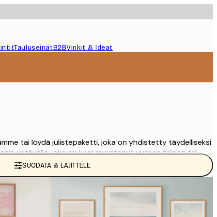
intit
Tauluseinät
B2B
Vinkit & Ideat
amme tai löydä julistepaketti, joka on yhdistetty täydelliseksi
ja ystävälle, joka on juuri muuttanut uuteen taloon tai
ta!
SUODATA & LAJITTELE