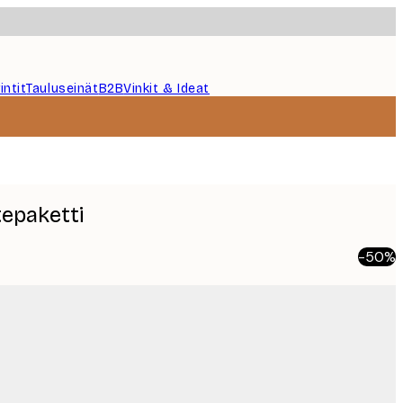
intit
Tauluseinät
B2B
Vinkit & Ideat
tepaketti
-50%