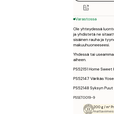
Varastossa
Ole yhteydessä luonto
ja yhdistetä ne sitaat
sisäinen rauha ja tyyne
makuuhuoneeseesi.
Yhdessä tai useammass
aiheen.
PS52151 Home Sweet 
PS52147 Värikäs Yose
PS52148 Syksyn Puut 
PSSET0019-9
200 g / m² P
mattaviimeist