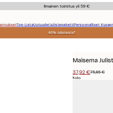
Ilmainen toimitus yli 59 €
Tarjoukset
Top-Lista
Uutuudet
Julistepaketti
Persoonalliset Kuvapr
40% Julisteista*
Maisema Julis
37,92 €
75,85 €
Koko