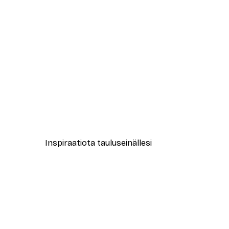
-40%*
Eukalyptus sävyt No2 Juliste
Alkaen 7,77 €
12,95 €
Inspiraatiota tauluseinällesi