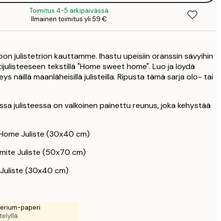
7
Toimitus 4-5 arkipäivässä
Ilmainen toimitus yli 59 €
on julistetrion kauttamme. Ihastu upeisiin oranssin sävyihin
tijulisteeseen tekstillä "Home sweet home". Luo ja löydä
ys näillä maanläheisillä julisteilla. Ripusta tämä sarja olo- tai
a julisteessa on valkoinen painettu reunus, joka kehystää
Home Juliste (30x40 cm)
mite Juliste (50x70 cm)
Juliste (30x40 cm)
rerium-paperi
elyllä.