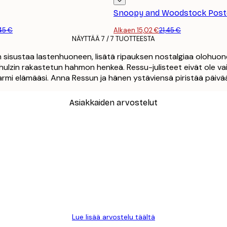
Snoopy and Woodstock Post
,45 €
Alkaen 15,02 €
21,45 €
NÄYTTÄÄ 7 / 7 TUOTTEESTA
en sisustaa lastenhuoneen, lisätä ripauksen nostalgiaa olohuon
Schulzin rakastetun hahmon henkeä. Ressu-julisteet eivät ole va
i elämääsi. Anna Ressun ja hänen ystäviensä piristää päivääsi iha
Asiakkaiden arvostelut
Lue lisää arvostelu täältä