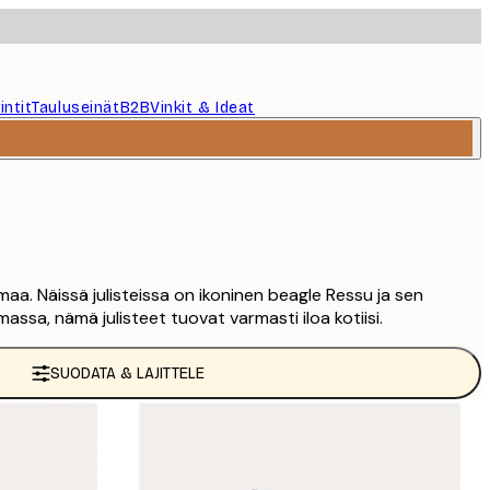
intit
Tauluseinät
B2B
Vinkit & Ideat
aa. Näissä julisteissa on ikoninen beagle Ressu ja sen
massa, nämä julisteet tuovat varmasti iloa kotiisi.
SUODATA & LAJITTELE