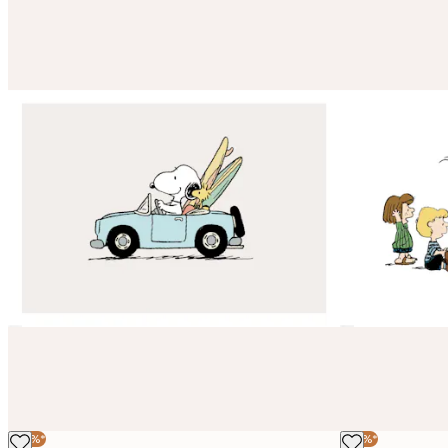
Sähköposti
Tietosuojakäytäntö
-30%*
-30%*