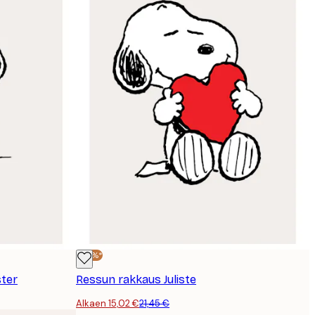
-30%*
ster
Ressun rakkaus Juliste
Alkaen 15,02 €
21,45 €