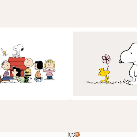
TILAA
-30%*