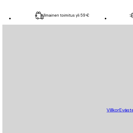
Ilmainen toimitus yli 59 €
Sähköposti
LÄHETÄ
Store
Villkor
Eväst