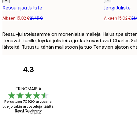
Ressu ajaa Juliste
Jengi Juliste
Alkaen 15,02 €
21,45 €
Alkaen 15,02 €
21
Ressu-julisteissamme on monenlaisia malleja. Halusitpa sitt
Tenavat-fanille, löydät julisteita, jotka kuvastavat Charles 
lähteitä. Tutustu tähän mallistoon ja tuo Tenavien ajaton charm
4.3
asiakkaiden
arvostelut
All good alweys
ERINOMAISIA
Perustuen 70920 arvosana.
Lue joitakin arvosteluja täältä.
18 touko
Mika S