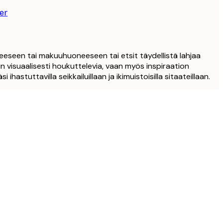
er
eeseen tai makuuhuoneeseen tai etsit täydellistä lahjaa
in visuaalisesti houkuttelevia, vaan myös inspiraation
stuttavilla seikkailuillaan ja ikimuistoisilla sitaateillaan.
Varmennettu ostaja
Tilaaminen ol
31 maalis
IINA H