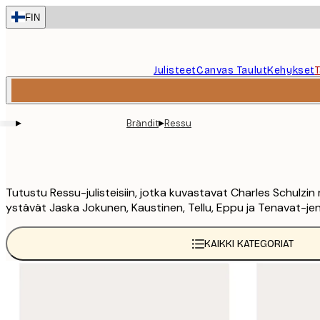
Skip
FIN
to
main
content.
Julisteet
Canvas Taulut
Kehykset
▸
▸
Brändit
Ressu
Tutustu Ressu-julisteisiin, jotka kuvastavat Charles Schulzi
ystävät Jaska Jokunen, Kaustinen, Tellu, Eppu ja Tenavat-jengi
KAIKKI KATEGORIAT