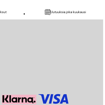
aksut
Uutuuksia joka kuukausi
Asiakaspalvelu