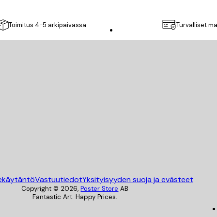
Toimitus 4-5 arkipäivässä
Turvalliset m
Poster Store
ekäytäntö
Vastuutiedot
Yksityisyyden suoja ja evästeet
Copyright ©
2026
,
Poster Store
AB
Fantastic Art. Happy Prices.