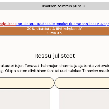
Ilmainen toimitus yli 59 €
Tarjoukset
Top-Lista
Uutuudet
Julistepaketti
Persoonalliset Kuvapr
30% julisteista & 15% kehyksistä*
0 min
0 s
Voimassa
asti:
2026-
08-
06
Ressu-julisteet
n rakastettujen Tenavat-hahmojen charmia ja ajatonta vetovoim
. Olitpa sitten elinikäinen fani tai uusi tulokas Tenavien maail