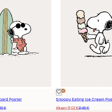
-30%*
oard Poster
Snoopy Eating Ice Cream Po
,45 €
Alkaen 15,02 €
21,45 €