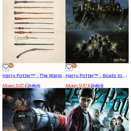
-40%*
-40%*
Harry Potter™ - The Wands Poster
Harry Potter™ - Boats to Hogwarts Juliste
Alkaen 12,87 €
21,45 €
Alkaen 12,87 €
21,45 €