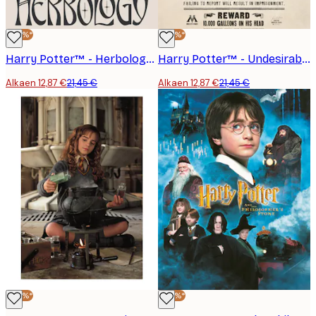
-40%*
-40%*
Harry Potter™ - Herbology Juliste
Harry Potter™ - Undesirable Juliste
Alkaen 12,87 €
21,45 €
Alkaen 12,87 €
21,45 €
-40%*
-40%*