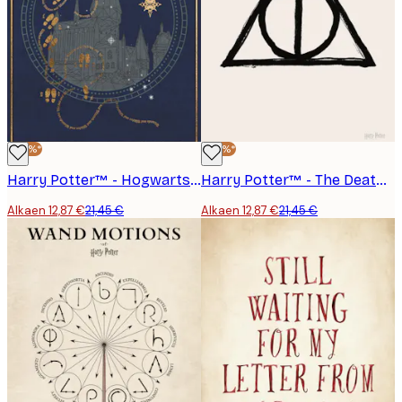
-40%*
-40%*
Harry Potter™ - Hogwarts School Juliste
Harry Potter™ - The Deathly Hallows Juliste
Alkaen 12,87 €
21,45 €
Alkaen 12,87 €
21,45 €