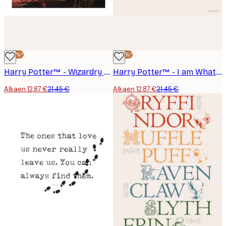
-40%*
-40%*
Harry Potter™ - Wizardry with Hedwig Juliste
Harry Potter™ - I am What I am Juliste
Alkaen 12,87 €
21,45 €
Alkaen 12,87 €
21,45 €