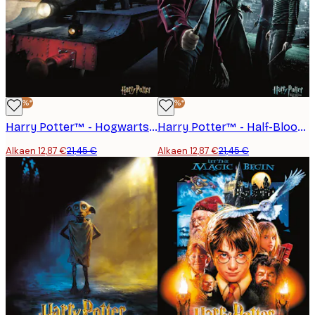
-40%*
-40%*
Harry Potter™ - Hogwarts Express Juliste
Harry Potter™ - Half-Blood Prince Juliste
Alkaen 12,87 €
21,45 €
Alkaen 12,87 €
21,45 €