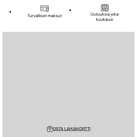
Uutuuksia joka
Turvalliset maksut
kuukausi
Sähköposti
LÄHETÄ
Store
Poster Store
Asiakaspalvelu
OSTA LAHJAKORTTI