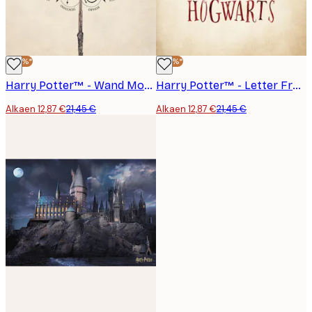
-40%*
-40%*
Harry Potter™ - Wand Motions Juliste
Harry Potter™ - Letter From Hogwarts Juliste
Alkaen 12,87 €
21,45 €
Alkaen 12,87 €
21,45 €