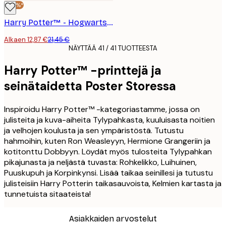
-40%*
Harry Potter™ - Hogwarts at Night Juliste
Alkaen 12,87 €
21,45 €
NÄYTTÄÄ 41 / 41 TUOTTEESTA
Harry Potter™ -printtejä ja
seinätaidetta Poster Storessa
Inspiroidu Harry Potter™ -kategoriastamme, jossa on
julisteita ja kuva-aiheita Tylypahkasta, kuuluisasta noitien
ja velhojen koulusta ja sen ympäristöstä. Tutustu
hahmoihin, kuten Ron Weasleyyn, Hermione Grangeriin ja
kotitonttu Dobbyyn. Löydät myös tulosteita Tylypahkan
pikajunasta ja neljästä tuvasta: Rohkelikko, Luihuinen,
Puuskupuh ja Korpinkynsi. Lisää taikaa seinillesi ja tutustu
julisteisiin Harry Potterin taikasauvoista, Kelmien kartasta ja
tunnetuista sitaateista!
Asiakkaiden arvostelut