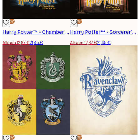
-40%*
-40%*
Harry Potter™ - Chamber of Secrets Juliste
Harry Potter™ - Sorcerer's Stone Juliste
Alkaen 12,87 €
21,45 €
Alkaen 12,87 €
21,45 €
-40%*
-40%*