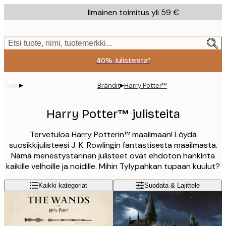
Skip
Ilmainen toimitus yli 59 €
to
main
content.
Etsi tuote, nimi, tuotemerkki...
40% Julisteista*
▸
▸
Brändit
Harry Potter™
Harry Potter™ julisteita
Tervetuloa Harry Potterin™ maailmaan! Löydä
suosikkijulisteesi J. K. Rowlingin fantastisesta maailmasta.
Nämä menestystarinan julisteet ovat ehdoton hankinta
kaikille velhoille ja noidille. Mihin Tylypahkan tupaan kuulut?
Kaikki kategoriat
Suodata & Lajittele