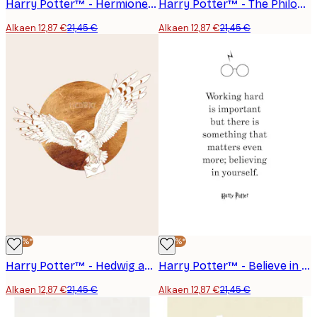
Harry Potter™ - Hermione Juliste
Harry Potter™ - The Philosopher’s Stone No1 Juliste
Alkaen 12,87 €
21,45 €
Alkaen 12,87 €
21,45 €
-40%*
-40%*
Harry Potter™ - Hedwig and the Letter Juliste
Harry Potter™ - Believe in Yourself Juliste
Alkaen 12,87 €
21,45 €
Alkaen 12,87 €
21,45 €