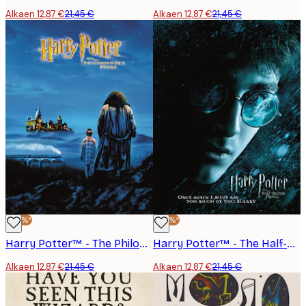
Alkaen 12,87 €
21,45 €
Alkaen 12,87 €
21,45 €
-40%*
-40%*
Harry Potter™ - The Philosopher’s Stone No2 Juliste
Harry Potter™ - The Half-Blood Prince No2 Juliste
Alkaen 12,87 €
21,45 €
Alkaen 12,87 €
21,45 €