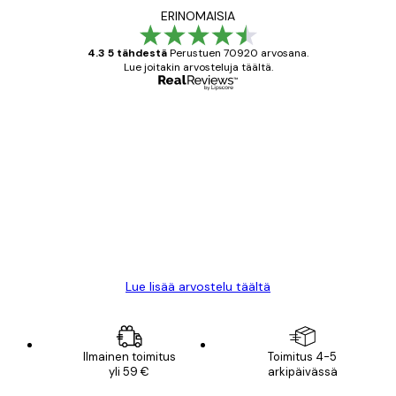
ERINOMAISIA
4.3 5 tähdestä
Perustuen 70920 arvosana.
Lue joitakin arvosteluja täältä.
Varmennettu ostaja
asiakkaiden
arvostelut
All good alweys
18 touko
Mika S
Lue lisää arvostelu täältä
Ilmainen toimitus
Toimitus 4-5
yli 59 €
arkipäivässä