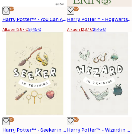
-40%*
-40%*
Harry Potter™ - You Can Always Find Them Juliste
Harry Potter™ - Hogwarts Houses Juliste
Alkaen 12,87 €
21,45 €
Alkaen 12,87 €
21,45 €
-40%*
-40%*
Harry Potter™ - Seeker in Training Juliste
Harry Potter™ - Wizard in Training Juliste