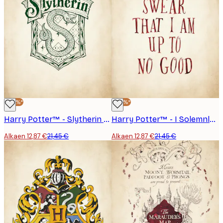
-40%*
-40%*
Harry Potter™ - Slytherin Juliste
Harry Potter™ - I Solemnly Swear Juliste
Alkaen 12,87 €
21,45 €
Alkaen 12,87 €
21,45 €