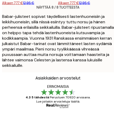
Alkaen 7,77 €
12,95 €
Alkaen 7,77 €
12,95 €
NÄYTTÄÄ 8 / 8 TUOTTEESTA
Babar-julisteet sopivat täydellisesti lastenhuoneisiin ja
leikkihuoneisiin, sillä niissä esiintyy tuttu norsu ja hänen
perheensä erilaisilla seikkailuilla. Babar-julisteet ripustamalla
on helppo tapa tehdä lastenhuoneista kutsuvampia ja
kodikkaampia. Vuonna 1931 Ranskassa ensimmäisen kerran
julkaistut Babar-tarinat ovat lämmittäneet lasten sydämiä
ympäri maailmaa. Pieni norsu tyylikkäässä vihreässä
puvussaan auttaa muita norsuja voittamaan haasteita ja
lähtee vaimonsa Celesten ja lastensa kanssa lukuisille
seikkailuille.
Asiakkaiden arvostelut
ERINOMAISIA
4.3 5 tähdestä
Perustuen 70920 arvosana.
Lue joitakin arvosteluja täältä.
Varmennettu ostaja