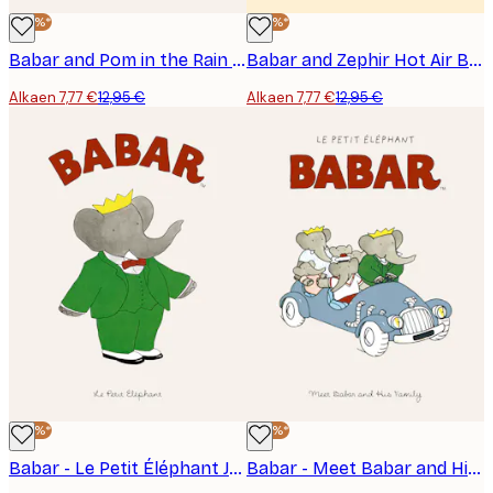
-40%*
-40%*
Babar and Pom in the Rain Juliste
Babar and Zephir Hot Air Balloon Juliste
Alkaen 7,77 €
12,95 €
Alkaen 7,77 €
12,95 €
-40%*
-40%*
Babar - Le Petit Éléphant Juliste
Babar - Meet Babar and His family Juliste