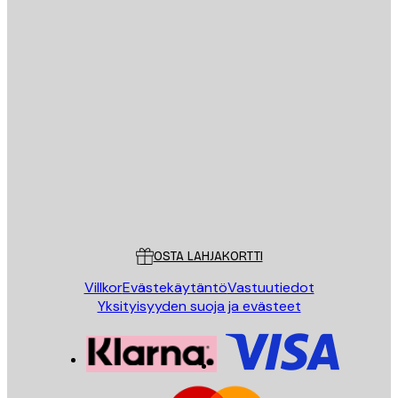
Sähköposti
LÄHETÄ
Store
Poster Store
Asiakaspalvelu
OSTA LAHJAKORTTI
Villkor
Evästekäytäntö
Vastuutiedot
Yksityisyyden suoja ja evästeet