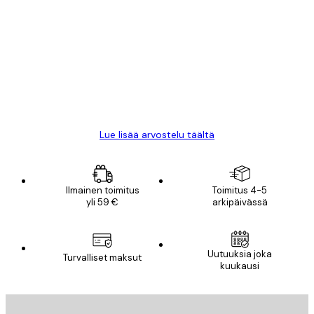
asiakkaiden
arvostelut
All good alweys
18 touko
Mika S
Lue lisää arvostelu täältä
Ilmainen toimitus
Toimitus 4-5
yli 59 €
arkipäivässä
Uutuuksia joka
Turvalliset maksut
kuukausi