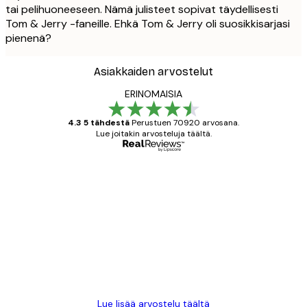
tai pelihuoneeseen. Nämä julisteet sopivat täydellisesti
Tom & Jerry -faneille. Ehkä Tom & Jerry oli suosikkisarjasi
pienenä?
Asiakkaiden arvostelut
ERINOMAISIA
4.3 5 tähdestä
Perustuen 70920 arvosana.
Lue joitakin arvosteluja täältä.
Varmennettu ostaja
asiakkaiden
arvostelut
All good alweys
18 touko
Mika S
Lue lisää arvostelu täältä