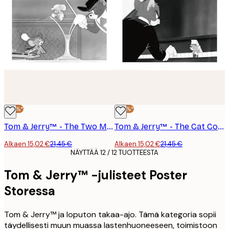
-30%*
-30%*
Tom & Jerry™ - The Two Mouseketeers Poster
Tom & Jerry™ - The Cat Concerto Poster
Alkaen 15,02 €
21,45 €
Alkaen 15,02 €
21,45 €
NÄYTTÄÄ 12 / 12 TUOTTEESTA
Tom & Jerry™ -julisteet Poster
Storessa
Tom & Jerry™ ja loputon takaa-ajo. Tämä kategoria sopii
täydellisesti muun muassa lastenhuoneeseen, toimistoon