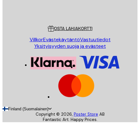
Store
Poster Store
Asiakaspalvelu
OSTA LAHJAKORTTI
Villkor
Evästekäytäntö
Vastuutiedot
Yksityisyyden suoja ja evästeet
Finland (Suomalainen)
Copyright ©
2026
,
Poster Store
AB
Fantastic Art. Happy Prices.