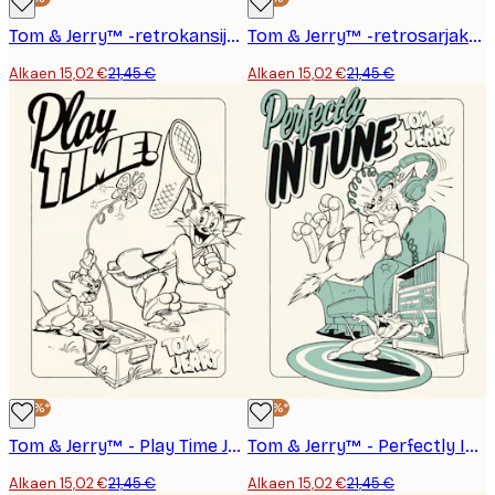
Tom & Jerry™ -retrokansijuliste
Tom & Jerry™ -retrosarjakuvajuliste
Alkaen 15,02 €
21,45 €
Alkaen 15,02 €
21,45 €
-30%*
-30%*
Tom & Jerry™ - Play Time Juliste
Tom & Jerry™ - Perfectly In Tune Juliste
Alkaen 15,02 €
21,45 €
Alkaen 15,02 €
21,45 €