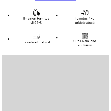
Ilmainen toimitus
Toimitus 4-5
yli 59 €
arkipäivässä
Sähköposti
Uutuuksia joka
Turvalliset maksut
kuukausi
TILAA
Tietosuojakäytäntö
Sähköposti
LÄHETÄ