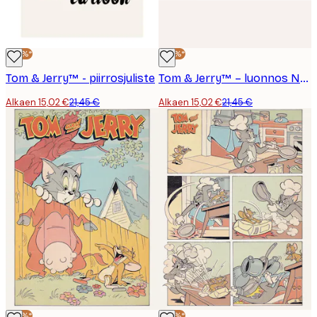
-30%*
-30%*
Tom & Jerry™ - piirrosjuliste
Tom & Jerry™ – luonnos No3 -juliste
Alkaen 15,02 €
21,45 €
Alkaen 15,02 €
21,45 €
-30%*
-30%*