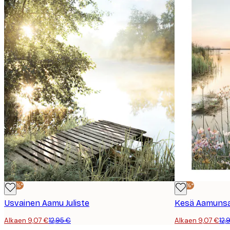
-30%*
-30%*
Usvainen Aamu Juliste
Kesä Aamunsar
Alkaen 9,07 €
12,95 €
Alkaen 9,07 €
12,