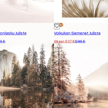
-30%*
gonlasku Juliste
Voikukan Siemenet Juliste
95 €
Alkaen 9,07 €
12,95 €