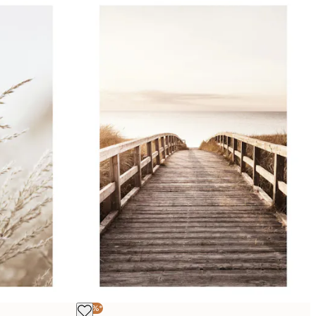
-30%*