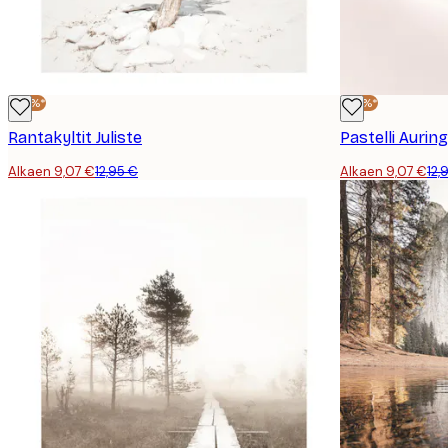
-30%*
-30%*
Rantakyltit Juliste
Pastelli Aurin
Alkaen 9,07 €
12,95 €
Alkaen 9,07 €
12,