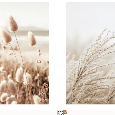
-30%*