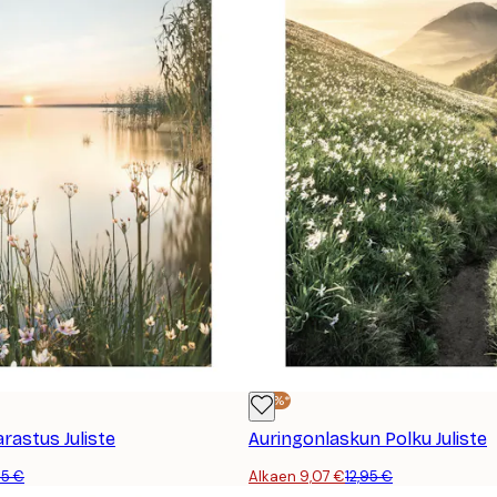
-30%*
astus Juliste
Auringonlaskun Polku Juliste
95 €
Alkaen 9,07 €
12,95 €