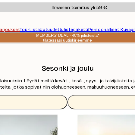
Ilmainen toimitus yli 59 €
Tarjoukset
Top-Lista
Uutuudet
Julistepaketti
Persoonalliset Kuvapr
MEMBERS' DEAL - 40% julisteista*
tilatessasi uutiskirjeemme
Sesonki ja joulu
ilaisuuksiin. Löydät meiltä kevät-, kesä-, syys- ja talvijulisteit
julisteita, jotka sopivat niin olohuoneeseen, makuuhuoneeseen, 