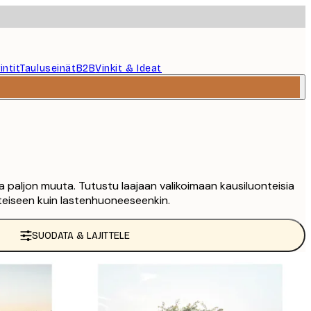
intit
Tauluseinät
B2B
Vinkit & Ideat
a ja paljon muuta. Tutustu laajaan valikoimaan kausiluonteisia
eteiseen kuin lastenhuoneeseenkin.
SUODATA & LAJITTELE