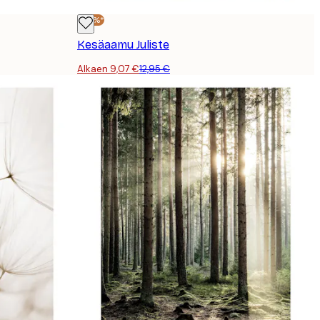
-30%*
Kesäaamu Juliste
Alkaen 9,07 €
12,95 €