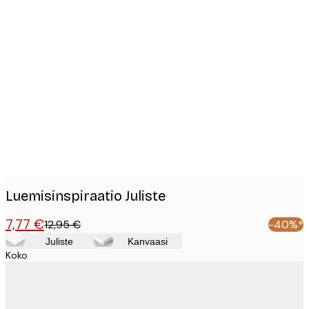
Product
images
Luemisinspiraatio Juliste
7,77 €
12,95 €
-40%*
Juliste
Kanvaasi
Koko