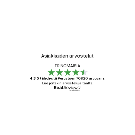
Asiakkaiden arvostelut
ERINOMAISIA
4.3 5 tähdestä
Perustuen 70920 arvosana.
Lue joitakin arvosteluja täältä.
Varmennettu ostaja
asiakkaiden
arvostelut
All good alweys