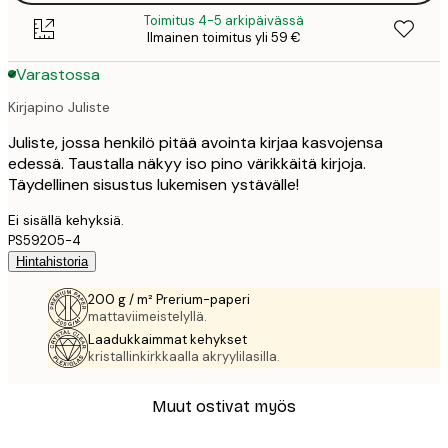
Toimitus 4-5 arkipäivässä
Ilmainen toimitus yli 59 €
Varastossa
Kirjapino Juliste
Juliste, jossa henkilö pitää avointa kirjaa kasvojensa
edessä. Taustalla näkyy iso pino värikkäitä kirjoja.
Täydellinen sisustus lukemisen ystävälle!
Ei sisällä kehyksiä.
PS59205-4
Hintahistoria
200 g / m² Prerium-paperi
mattaviimeistelyllä.
Laadukkaimmat kehykset
kristallinkirkkaalla akryylilasilla.
Muut ostivat myös