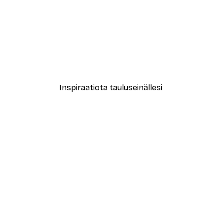
-40%*
zy Nights Juliste
Syksyn Inspiraatio Juliste
Alkaen 3,87 €
6,45 €
Inspiraatiota tauluseinällesi