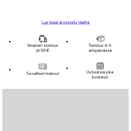
18 touko
Mika S
Lue lisää arvostelu täältä
Ilmainen toimitus
Toimitus 4-5
yli 59 €
arkipäivässä
Uutuuksia joka
Turvalliset maksut
kuukausi
Sähköposti