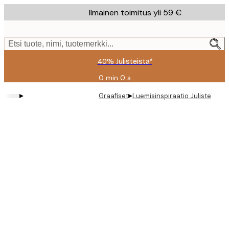
Skip
Ilmainen toimitus yli 59 €
to
main
content.
Etsi tuote, nimi, tuotemerkki...
40% Julisteista*
0 min
0 s
Voimassa
asti:
▸
▸
Graafiset
Luemisinspiraatio Juliste
2026-
08-
09