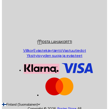
LÄHETÄ
Store
Poster Store
Asiakaspalvelu
OSTA LAHJAKORTTI
Villkor
Evästekäytäntö
Vastuutiedot
Yksityisyyden suoja ja evästeet
Finland (Suomalainen)
Copyright ©
2026
,
Poster Store
AB