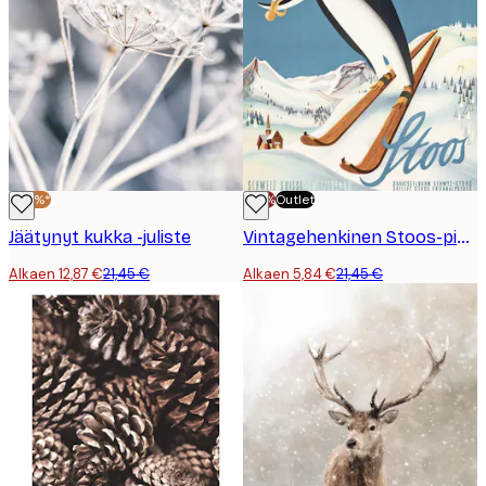
-40%*
-70%
Outlet
Jäätynyt kukka -juliste
Vintagehenkinen Stoos-pingviinijuliste
Alkaen 12,87 €
21,45 €
Alkaen 5,84 €
21,45 €