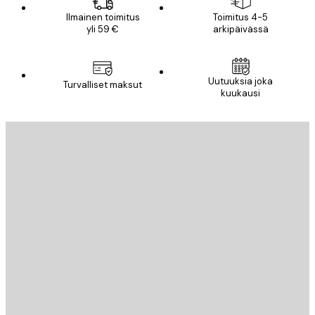
Ilmainen toimitus
Toimitus 4-5
yli 59 €
arkipäivässä
Uutuuksia joka
Turvalliset maksut
kuukausi
Sähköposti
LÄHETÄ
Store
Poster Store