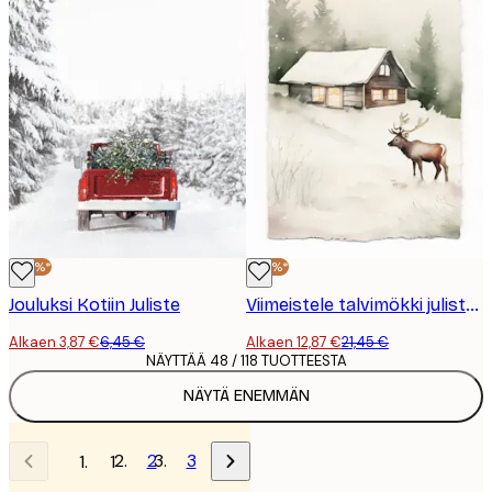
-40%*
-40%*
Jouluksi Kotiin Juliste
Viimeistele talvimökki julisteella
Alkaen 3,87 €
6,45 €
Alkaen 12,87 €
21,45 €
NÄYTTÄÄ 48 / 118 TUOTTEESTA
NÄYTÄ ENEMMÄN
2
3
1