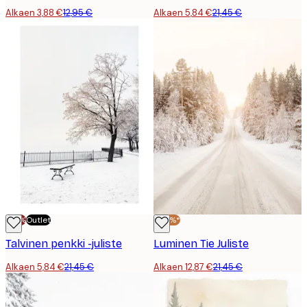
Alkaen 3,88 €
12,95 €
Alkaen 5,84 €
21,45 €
-70%
Outlet
-40%*
Talvinen penkki -juliste
Luminen Tie Juliste
Alkaen 5,84 €
21,45 €
Alkaen 12,87 €
21,45 €