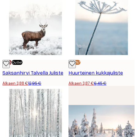
-70%
Outlet
-40%*
Saksanhirvi Talvella Juliste
Huurteinen kukkajuliste
Alkaen 3,88 €
12,95 €
Alkaen 3,87 €
6,45 €