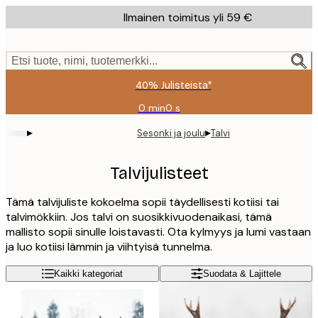
Skip
Ilmainen toimitus yli 59 €
to
main
content.
Etsi tuote, nimi, tuotemerkki...
40% Julisteista*
0 min
0 s
Voimassa
asti:
▸
▸
Sesonki ja joulu
Talvi
2026-
08-
09
Talvijulisteet
Tämä talvijuliste kokoelma sopii täydellisesti kotiisi tai
talvimökkiin. Jos talvi on suosikkivuodenaikasi, tämä
mallisto sopii sinulle loistavasti. Ota kylmyys ja lumi vastaan
ja luo kotiisi lämmin ja viihtyisä tunnelma.
Kaikki kategoriat
Suodata & Lajittele