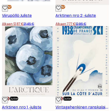
-40%*
-40%*
Viirupöllö Juliste
Arktinen nro 2 -juliste
Alkaen 12,87 €
21,45 €
Alkaen 7,77 €
12,95 €
-70%
Outlet
-70%
Outlet
Arktinen nro 1 -juliste
Vintagehenkinen ranskalainen hiihtojuliste