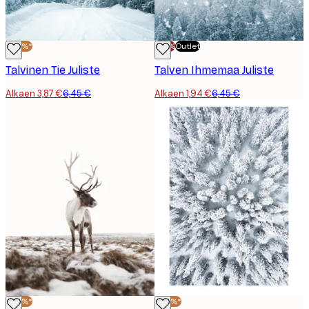
-40%*
-70%
Outlet
Talvinen Tie Juliste
Talven Ihmemaa Juliste
Alkaen 3,87 €
6,45 €
Alkaen 1,94 €
6,45 €
-40%*
-40%*