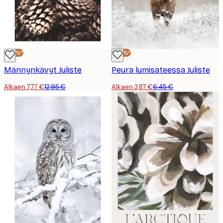
-40%*
-40%*
Männynkävyt Juliste
Peura lumisateessa Juliste
Alkaen 7,77 €
12,95 €
Alkaen 3,87 €
6,45 €