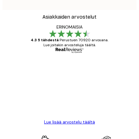
Asiakkaiden arvostelut
ERINOMAISIA
4.3 5 tähdestä
Perustuen 70920 arvosana.
Lue joitakin arvosteluja täältä.
Varmennettu ostaja
asiakkaiden
arvostelut
All good alweys
18 touko
Mika S
Lue lisää arvostelu täältä