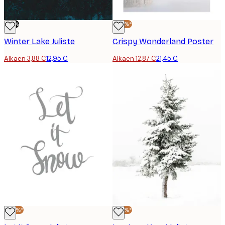
-70%
-40%*
Winter Lake Juliste
Crispy Wonderland Poster
Alkaen 3,88 €
12,95 €
Alkaen 12,87 €
21,45 €
-40%*
-40%*