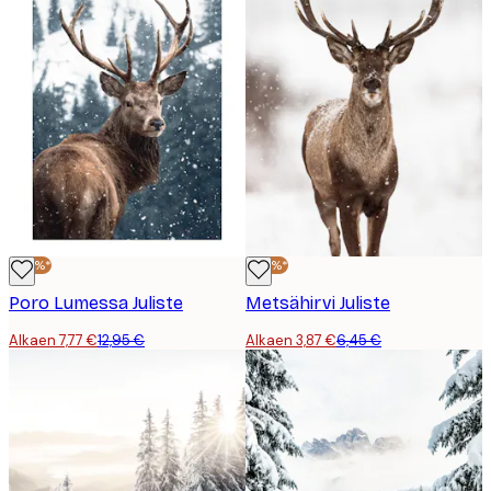
-40%*
-40%*
Poro Lumessa Juliste
Metsähirvi Juliste
Alkaen 7,77 €
12,95 €
Alkaen 3,87 €
6,45 €