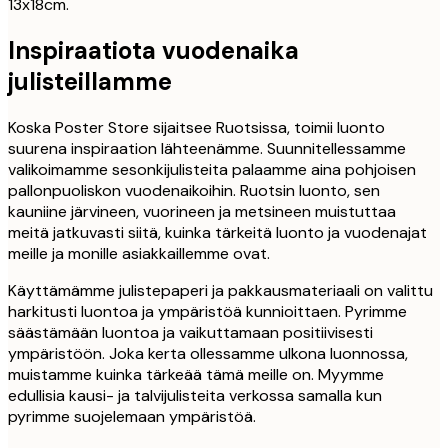
13x18cm.
Inspiraatiota vuodenaika
julisteillamme
Koska Poster Store sijaitsee Ruotsissa, toimii luonto
suurena inspiraation lähteenämme. Suunnitellessamme
valikoimamme sesonkijulisteita palaamme aina pohjoisen
pallonpuoliskon vuodenaikoihin. Ruotsin luonto, sen
kauniine järvineen, vuorineen ja metsineen muistuttaa
meitä jatkuvasti siitä, kuinka tärkeitä luonto ja vuodenajat
meille ja monille asiakkaillemme ovat.
Käyttämämme julistepaperi ja pakkausmateriaali on valittu
harkitusti luontoa ja ympäristöä kunnioittaen. Pyrimme
säästämään luontoa ja vaikuttamaan positiivisesti
ympäristöön. Joka kerta ollessamme ulkona luonnossa,
muistamme kuinka tärkeää tämä meille on. Myymme
edullisia kausi- ja talvijulisteita verkossa samalla kun
pyrimme suojelemaan ympäristöä.