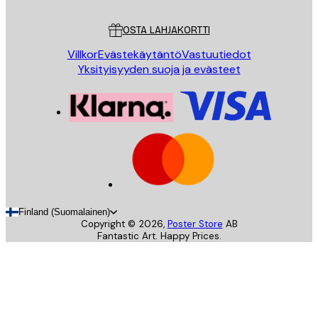
Asiakaspalvelu
OSTA LAHJAKORTTI
Villkor
Evästekäytäntö
Vastuutiedot
Yksityisyyden suoja ja evästeet
Finland (Suomalainen)
Copyright ©
2026
,
Poster Store
AB
Fantastic Art. Happy Prices.