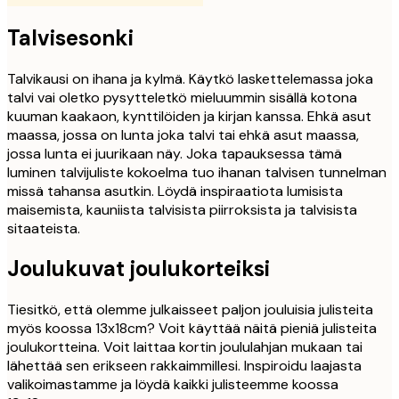
Talvisesonki
Talvikausi on ihana ja kylmä. Käytkö laskettelemassa joka
talvi vai oletko pysytteletkö mieluummin sisällä kotona
kuuman kaakaon, kynttilöiden ja kirjan kanssa. Ehkä asut
maassa, jossa on lunta joka talvi tai ehkä asut maassa,
jossa lunta ei juurikaan näy. Joka tapauksessa tämä
luminen talvijuliste kokoelma tuo ihanan talvisen tunnelman
missä tahansa asutkin. Löydä inspiraatiota lumisista
maisemista, kauniista talvisista piirroksista ja talvisista
sitaateista.
Joulukuvat joulukorteiksi
Tiesitkö, että olemme julkaisseet paljon jouluisia julisteita
myös koossa 13x18cm? Voit käyttää näitä pieniä julisteita
joulukortteina. Voit laittaa kortin joululahjan mukaan tai
lähettää sen erikseen rakkaimmillesi. Inspiroidu laajasta
valikoimastamme ja löydä kaikki julisteemme koossa