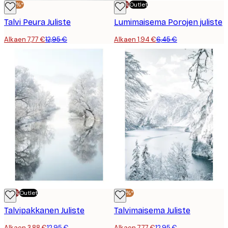
-40%*
-70%
Outlet
Talvi Peura Juliste
Lumimaisema Porojen juliste
Alkaen 7,77 €
12,95 €
Alkaen 1,94 €
6,45 €
-70%
Outlet
-40%*
Talvipakkanen Juliste
Talvimaisema Juliste
Alkaen 3,88 €
12,95 €
Alkaen 7,77 €
12,95 €