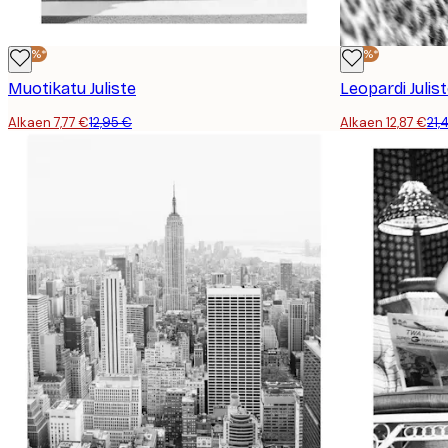
-40%*
-40%*
Muotikatu Juliste
Leopardi Julis
Alkaen 7,77 €
12,95 €
Alkaen 12,87 €
21,