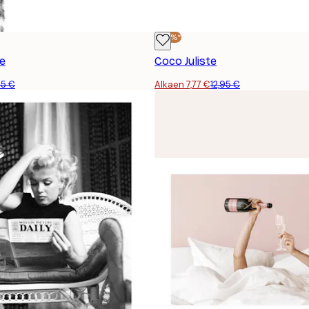
-40%*
te
Coco Juliste
45 €
Alkaen 7,77 €
12,95 €