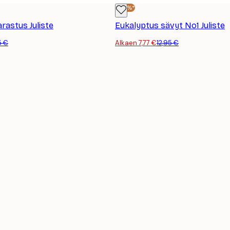
-40%*
astus Juliste
Eukalyptus sävyt No1 Juliste
5 €
Alkaen 7,77 €
12,95 €