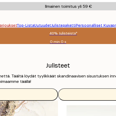
Ilmainen toimitus yli 59 €
Tarjoukset
Top-Lista
Uutuudet
Julistepaketti
Persoonalliset Kuvapr
40% Julisteista*
0 min
0 s
Voimassa
asti:
2026-
08-
09
Julisteet
että. Täältä löydät tyylikkäät skandinaavisen sisustuksen innoi
ikoimaamme täällä!