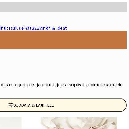
intit
Tauluseinät
B2B
Vinkit & Ideat
ttamat julisteet ja printit, jotka sopivat useimpiin koteihin
SUODATA & LAJITTELE