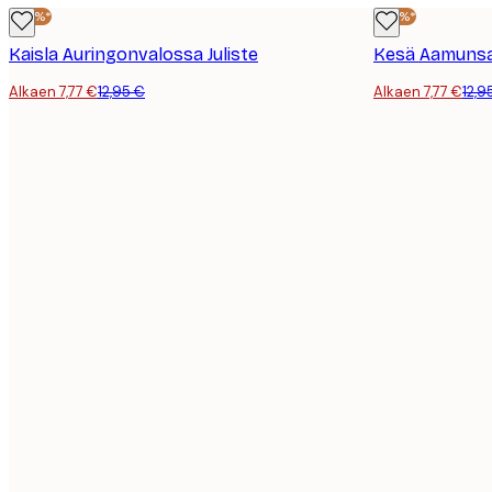
-40%*
-40%*
Kaisla Auringonvalossa Juliste
Kesä Aamunsar
Alkaen 7,77 €
12,95 €
Alkaen 7,77 €
12,9