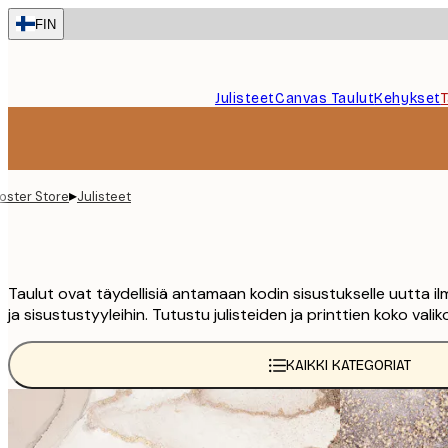
Skip
FIN
to
main
content.
Julisteet
Canvas Taulut
Kehykset
▸
oster Store
Julisteet
Taulut ovat täydellisiä antamaan kodin sisustukselle uutta ilm
ja sisustustyyleihin. Tutustu julisteiden ja printtien koko val
KAIKKI KATEGORIAT