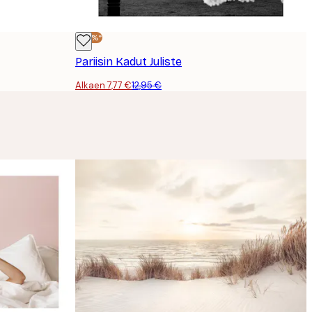
-40%*
Pariisin Kadut Juliste
Alkaen 7,77 €
12,95 €