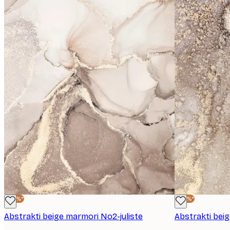
-40%*
-40%*
Abstrakti beige marmori No2-juliste
Abstrakti beig