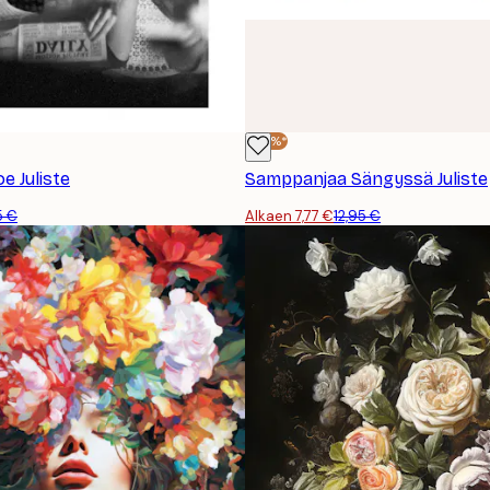
-40%*
e Juliste
Samppanjaa Sängyssä Juliste
5 €
Alkaen 7,77 €
12,95 €