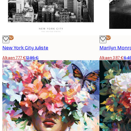
-40%*
-40%*
New York City Juliste
Marilyn Monro
Alkaen 7,77 €
12,95 €
Alkaen 3,87 €
6,4