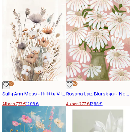
-40%*
-40%*
Sally Ann Moss - Hillitty Villikukkakimppu Juliste
Rosana Laiz Blursbyai - Noor Juliste
Alkaen 7,77 €
12,95 €
Alkaen 7,77 €
12,95 €