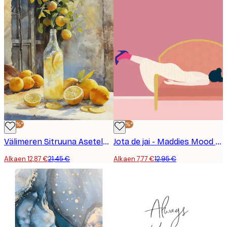
-40%*
-40%*
Välimeren Sitruuna Asetelma Juliste
Jota de jai - Maddies Mood Juliste
Alkaen 12,87 €
21,45 €
Alkaen 7,77 €
12,95 €