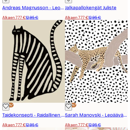
Andreas Magnusson - Leopardi Vaaleanpunaisessa Puvussa Martini Juliste
Jalkapallokengät Juliste
Alkaen 7,77 €
12,95 €
Alkaen 7,77 €
12,95 €
-40%*
-40%*
Taidekonsepti - Raidallinen Musta Kissa Juliste
Sarah Manovski - Lepäävän Leopardin Pilkut Juliste
Alkaen 7,77 €
12,95 €
Alkaen 7,77 €
12,95 €