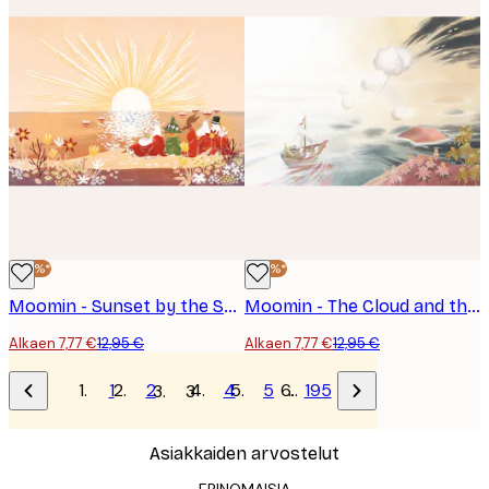
-40%*
-40%*
Moomin - Sunset by the Sea Juliste
Moomin - The Cloud and the Sea Juliste
Alkaen 7,77 €
12,95 €
Alkaen 7,77 €
12,95 €
1
2
4
5
…
195
3
Asiakkaiden arvostelut
ERINOMAISIA