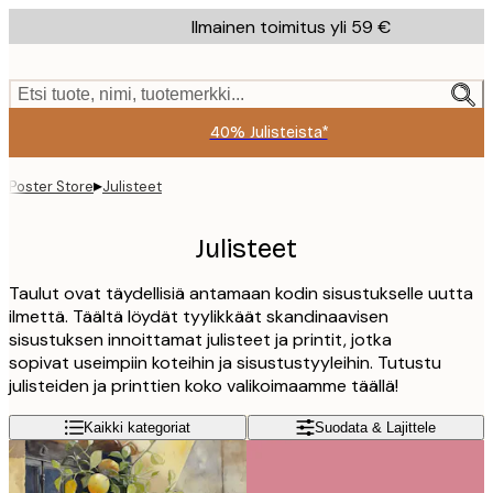
Skip
Ilmainen toimitus yli 59 €
to
main
content.
Etsi tuote, nimi, tuotemerkki...
40% Julisteista*
▸
Poster Store
Julisteet
Julisteet
Taulut ovat täydellisiä antamaan kodin sisustukselle uutta
ilmettä. Täältä löydät tyylikkäät skandinaavisen
sisustuksen innoittamat julisteet ja printit, jotka
sopivat useimpiin koteihin ja sisustustyyleihin. Tutustu
julisteiden ja printtien koko valikoimaamme täällä!
Kaikki kategoriat
Suodata & Lajittele