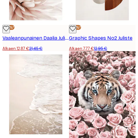
-40%*
-40%*
Vaaleanpunainen Daalia Juliste
Graphic Shapes No2 Juliste
Alkaen 12,87 €
21,45 €
Alkaen 7,77 €
12,95 €