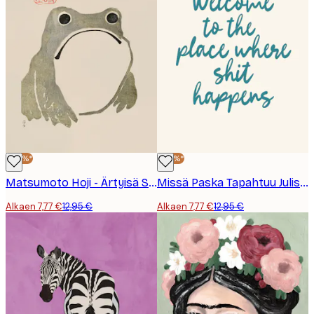
-40%*
-40%*
Matsumoto Hoji - Ärtyisä Sammakko I Juliste
Missä Paska Tapahtuu Juliste
Alkaen 7,77 €
12,95 €
Alkaen 7,77 €
12,95 €