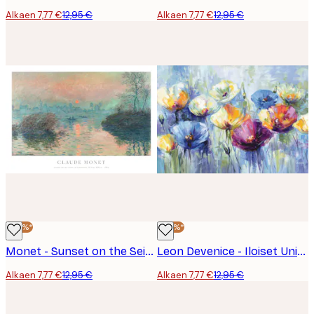
Alkaen 7,77 €
12,95 €
Alkaen 7,77 €
12,95 €
-40%*
-40%*
Monet - Sunset on the Seine at Lavacourt, Winter Effect Juliste
Leon Devenice - Iloiset Unikot Juliste
Alkaen 7,77 €
12,95 €
Alkaen 7,77 €
12,95 €