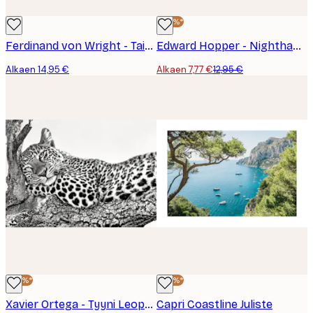
-40%*
Ferdinand von Wright - Taistelevat Metsot Juliste
Edward Hopper - Nighthawks Juliste
Alkaen 14,95 €
Alkaen 7,77 €
12,95 €
-40%*
-40%*
Xavier Ortega - Tyyni Leopardin Katse Juliste
Capri Coastline Juliste