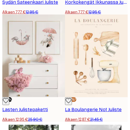
Sydän Sateenkaari Juliste
Korkokengät Ikkunassa Juliste
Alkaen 7,77 €
12,95 €
Alkaen 7,77 €
12,95 €
-50%
-40%*
Lasten Julistepaketti
La Boulangerie No1 Juliste
Alkaen 12,95 €
25,90 €
Alkaen 12,87 €
21,45 €