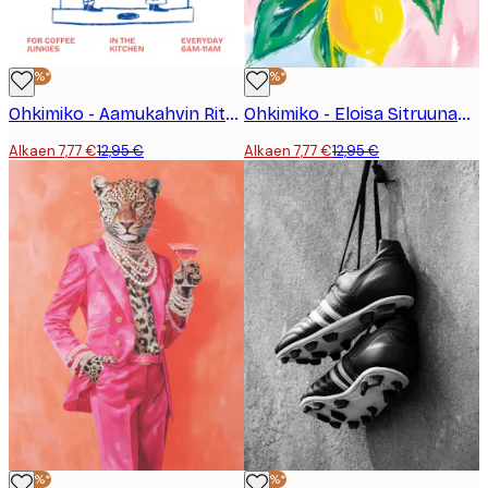
-40%*
-40%*
Ohkimiko - Aamukahvin Rituaali Juliste
Ohkimiko - Eloisa Sitruunaoksa Juliste
Alkaen 7,77 €
12,95 €
Alkaen 7,77 €
12,95 €
-40%*
-40%*