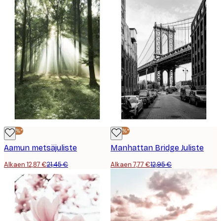
-40%*
-40%*
Aamun metsäjuliste
Manhattan Bridge Juliste
Alkaen 12,87 €
21,45 €
Alkaen 7,77 €
12,95 €