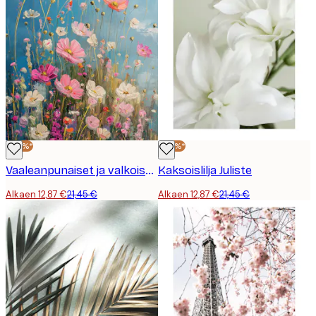
-40%*
-40%*
Vaaleanpunaiset ja valkoiset maalatut villikukat juliste
Kaksoislilja Juliste
Alkaen 12,87 €
21,45 €
Alkaen 12,87 €
21,45 €