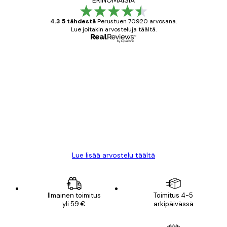
4.3 5 tähdestä
Perustuen 70920 arvosana.
Lue joitakin arvosteluja täältä.
Varmennettu ostaja
asiakkaiden
arvostelut
All good alweys
18 touko
Mika S
Lue lisää arvostelu täältä
Ilmainen toimitus
Toimitus 4-5
yli 59 €
arkipäivässä