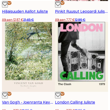
-40%*
-40%*
Hiljaisuuden Aallot Juliste
Pinkit Ruusut Leopardi Juliste
Alkaen 12,87 €
21,45 €
Alkaen 7,77 €
12,95 €
-40%*
-40%*
Van Gogh - Joenranta Keväällä Juliste
London Calling Juliste