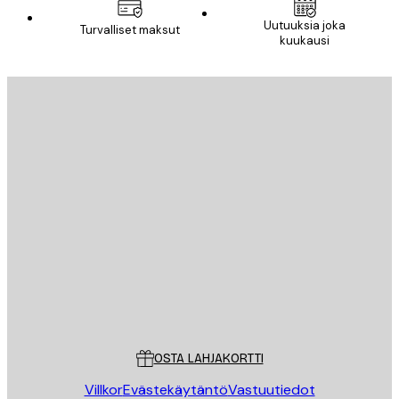
Uutuuksia joka
Turvalliset maksut
kuukausi
Sähköposti
LÄHETÄ
Store
Poster Store
Asiakaspalvelu
OSTA LAHJAKORTTI
Villkor
Evästekäytäntö
Vastuutiedot