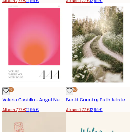
Alkaen 7,77 €
12,95 €
Alkaen 7,77 €
12,95 €
-40%*
-40%*
Valeria Castillo - Angel Number 444 Glow Juliste
Sunlit Country Path Juliste
Alkaen 7,77 €
12,95 €
Alkaen 7,77 €
12,95 €