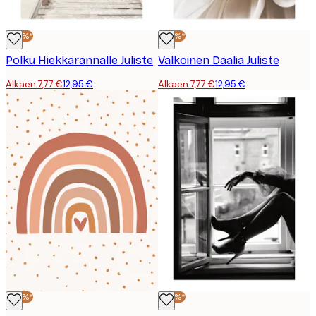
-40%*
-40%*
Polku Hiekkarannalle Juliste
Valkoinen Daalia Juliste
Alkaen 7,77 €
12,95 €
Alkaen 7,77 €
12,95 €
-40%*
-40%*