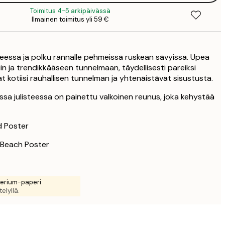
2
Toimitus 4-5 arkipäivässä
21
Ilmainen toimitus yli 59 €
4
27
5
teessa ja polku rannalle pehmeissä ruskean sävyissä. Upea
27
in ja trendikkääseen tunnelmaan, täydellisesti pareiksi
5
at kotiisi rauhallisen tunnelman ja yhtenäistävät sisustusta.
32
6
a julisteessa on painettu valkoinen reunus, joka kehystää
43
8
d Poster
 Beach Poster
rerium-paperi
elyllä.