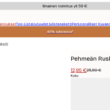
Ilmainen toimitus yli 59 €
Tarjoukset
Top-Lista
Uutuudet
Julistepaketti
Persoonalliset Kuvapr
40% Julisteista*
ketti
Pehmeän Ruske
12,95 €
25,90 €
Koko