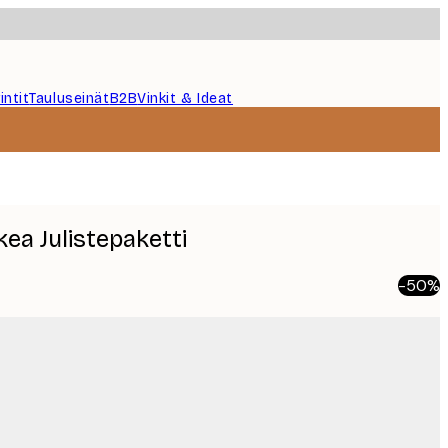
intit
Tauluseinät
B2B
Vinkit & Ideat
a Julistepaketti
-50%