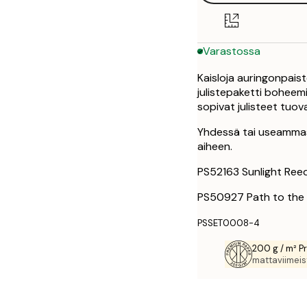
30x40 cm
Varastossa
40x50 cm
Kaisloja auringonpais
50x50 cm
julistepaketti boheemi
sopivat julisteet tuov
50x70 cm
Yhdessä tai useammass
aiheen.
70x100 cm
PS52163 Sunlight Ree
100x150 cm
PS50927 Path to the
PSSET0008-4
200 g / m² P
mattaviimeist