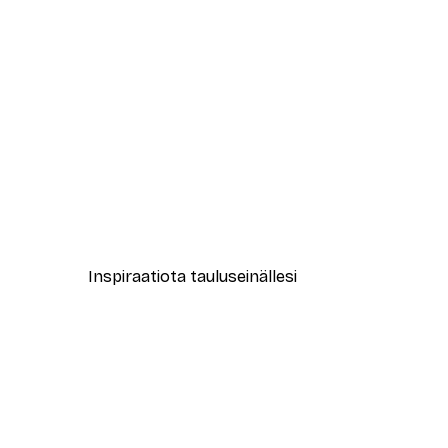
-40%*
Together Juliste
Alkaen 3,87 €
6,45 €
Inspiraatiota tauluseinällesi