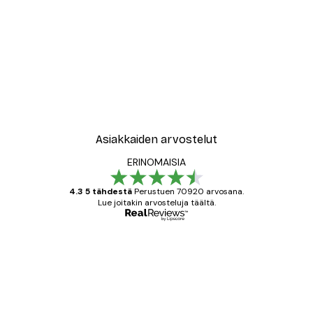
Asiakkaiden arvostelut
ERINOMAISIA
4.3 5 tähdestä
Perustuen 70920 arvosana.
Lue joitakin arvosteluja täältä.
Varmennettu ostaja
asiakkaiden
arvostelut
All good alweys