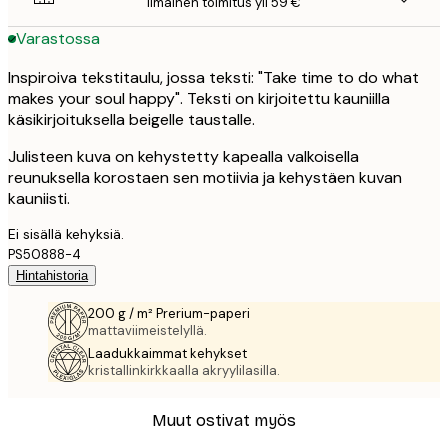
Ilmainen toimitus yli 59 €
Varastossa
Inspiroiva tekstitaulu, jossa teksti: "Take time to do what
makes your soul happy". Teksti on kirjoitettu kauniilla
käsikirjoituksella beigelle taustalle.
Julisteen kuva on kehystetty kapealla valkoisella
reunuksella korostaen sen motiivia ja kehystäen kuvan
kauniisti.
Ei sisällä kehyksiä.
PS50888-4
Hintahistoria
200 g / m² Prerium-paperi
mattaviimeistelyllä.
Laadukkaimmat kehykset
kristallinkirkkaalla akryylilasilla.
Muut ostivat myös