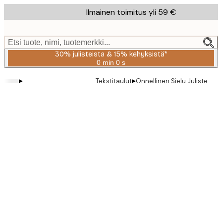
Skip
Ilmainen toimitus yli 59 €
to
main
content.
Etsi tuote, nimi, tuotemerkki...
30% julisteista & 15% kehyksistä*
0 min
0 s
Voimassa
asti:
▸
▸
Tekstitaulut
Onnellinen Sielu Juliste
2026-
08-
06