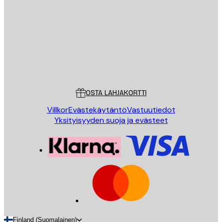
LÄHETÄ
Store
Poster Store
Asiakaspalvelu
OSTA LAHJAKORTTI
Villkor
Evästekäytäntö
Vastuutiedot
Yksityisyyden suoja ja evästeet
Finland (Suomalainen)