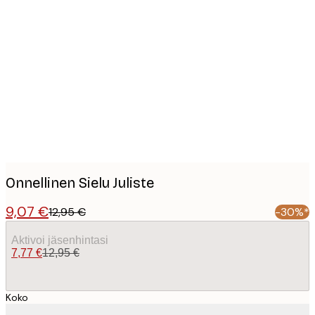
Product
images
Onnellinen Sielu Juliste
9,07 €
12,95 €
-30%*
Aktivoi jäsenhintasi
7,77 €
12,95 €
Koko