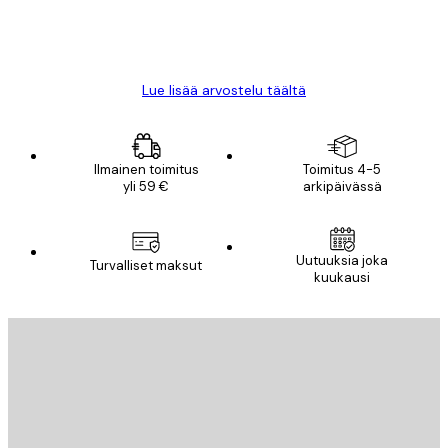
18 touko
Mika S
Lue lisää arvostelu täältä
Ilmainen toimitus
Toimitus 4-5
yli 59 €
arkipäivässä
Uutuuksia joka
Turvalliset maksut
kuukausi
Sähköposti