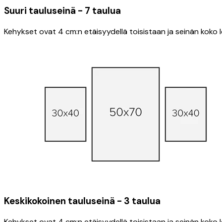
Suuri tauluseinä - 7 taulua
Kehykset ovat 4 cm:n etäisyydellä toisistaan ​​ja seinän kok
Keskikokoinen tauluseinä - 3 taulua
Kehykset ovat 4 cm:n etäisyydellä toisistaan ​​ja seinän kok