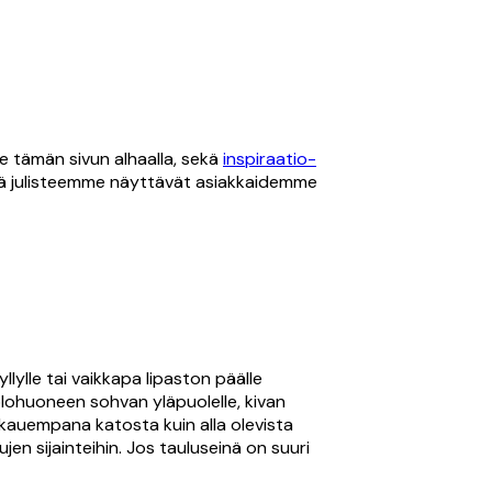
e tämän sivun alhaalla, sekä
inspiraatio-
ltä julisteemme näyttävät asiakkaidemme
ylle tai vaikkapa lipaston päälle
olohuoneen sohvan yläpuolelle, kivan
 kauempana katosta kuin alla olevista
en sijainteihin. Jos tauluseinä on suuri