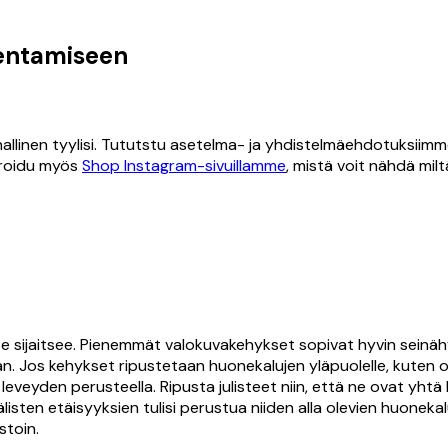
kentamiseen
allinen tyylisi. Tututstu asetelma- ja yhdistelmäehdotuksiimm
piroidu myös
Shop Instagram-sivuillamme
, mistä voit nähdä mi
 sijaitsee. Pienemmät valokuvakehykset sopivat hyvin seinähyll
an. Jos kehykset ripustetaan huonekalujen yläpuolelle, kuten 
eveyden perusteella. Ripusta julisteet niin, että ne ovat yhtä
ten etäisyyksien tulisi perustua niiden alla olevien huonekaluj
stoin.