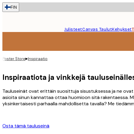
Skip
FIN
to
main
content.
Julisteet
Canvas Taulut
Kehykset
▸
Poster Store
Inspiraatio
Inspiraatiota ja vinkkejä tauluseinälle
Tauluseinät ovat erittäin suosittuja sisustuksessa ja ne ov
asioita sinun kannattaa ottaa huomioon sitä rakentaessa. Mi
yksinkertaisesti parhaalla mahdollisetta tavalla? Me tiedäm
Osta tämä tauluseinä