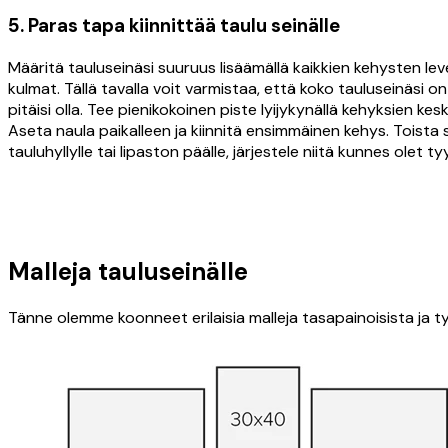
5. Paras tapa kiinnittää taulu seinälle
Määritä tauluseinäsi suuruus lisäämällä kaikkien kehysten lev
kulmat. Tällä tavalla voit varmistaa, että koko tauluseinäsi 
pitäisi olla. Tee pienikokoinen piste lyijykynällä kehyksien k
Aseta naula paikalleen ja kiinnitä ensimmäinen kehys. Toista si
tauluhyllylle tai lipaston päälle, järjestele niitä kunnes olet t
Malleja tauluseinälle
Tänne olemme koonneet erilaisia malleja tasapainoisista ja tyy