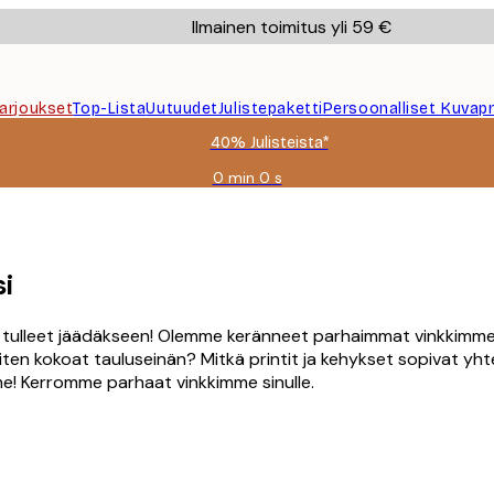
Ilmainen toimitus yli 59 €
Tarjoukset
Top-Lista
Uutuudet
Julistepaketti
Persoonalliset Kuvapr
40% Julisteista*
0 min
0 s
Voimassa
asti:
2026-
08-
09
si
at tulleet jäädäkseen! Olemme keränneet parhaimmat vinkkimme
ten kokoat tauluseinän? Mitkä printit ja kehykset sopivat yht
me! Kerromme parhaat vinkkimme sinulle.