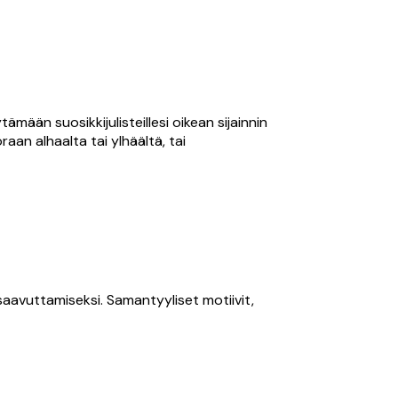
mään suosikkijulisteillesi oikean sijainnin
aan alhaalta tai ylhäältä, tai
 saavuttamiseksi. Samantyyliset motiivit,