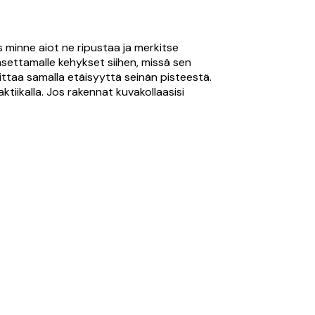
s minne aiot ne ripustaa ja merkitse
asettamalle kehykset siihen, missä sen
mittaa samalla etäisyyttä seinän pisteestä.
ktiikalla. Jos rakennat kuvakollaasisi