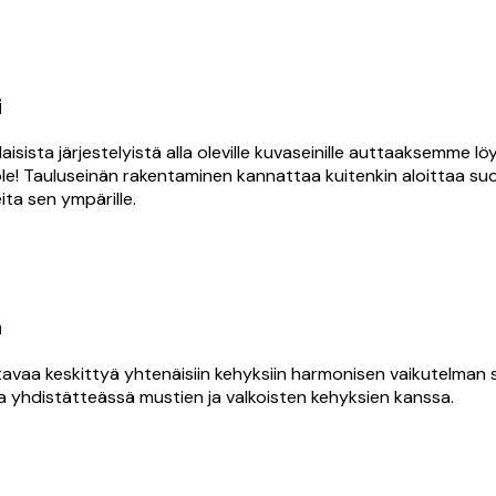
i
sta järjestelyistä alla oleville kuvaseinille auttaaksemme löytä
 ole! Tauluseinän rakentaminen kannattaa kuitenkin aloittaa suor
ita sen ympärille.
ä
siteltavaa keskittyä yhtenäisiin kehyksiin harmonisen vaikutelman
a yhdistätteässä mustien ja valkoisten kehyksien kanssa.