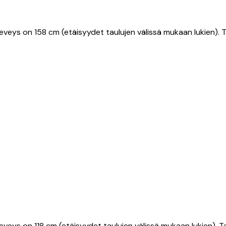
o leveys on 158 cm (etäisyydet taulujen välissä mukaan lukien).
o leveys on 118 cm (etäisyydet taulujen välissä mukaan lukien)