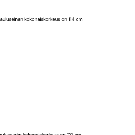
 Tauluseinän kokonaiskorkeus on 114 cm
. Tauluseinän kokonaiskorkeus on 70 cm