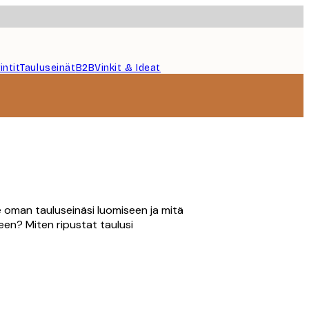
intit
Tauluseinät
B2B
Vinkit & Ideat
 oman tauluseinäsi luomiseen ja mitä
een? Miten ripustat taulusi