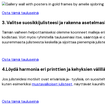
Osta tämä tauluseinä
3. Valitse suosikkijulisteesi ja rakenna asetelmas
Tämän vaiheen helpottamiseksi olemme koonneet malleja erilaisi
kodistasi. Voit myös ryhmitellä tauluseinäsi itse, sääntöjä ei
suuremmasta julisteesta keskellä ja sijoittaa pienempiä juliste
Osta tämä tauluseinä
4.Löydä harmonia eri printtien ja kehyksien välill
Jos julisteidesi motiivit ovat erivärisiä ja- tyylisiä, on suo
kuten esimerkiksi
mustavalkoiset julisteet,
näyttävät kauniilt
Osta tämä tauluseinä