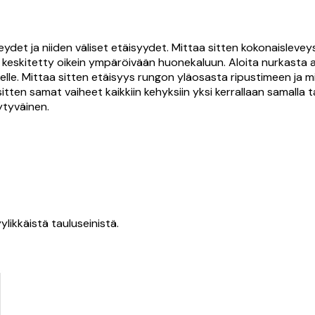
eydet ja niiden väliset etäisyydet. Mittaa sitten kokonaislevey
on keskitetty oikein ympäröivään huonekaluun. Aloita nurkasta 
eskelle. Mittaa sitten etäisyys rungon yläosasta ripustimeen ja 
tten samat vaiheet kaikkiin kehyksiin yksi kerrallaan samalla ta
yytyväinen.
likkäistä tauluseinistä.