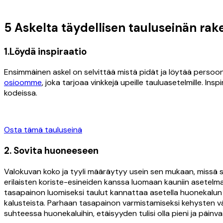
5 Askelta täydellisen tauluseinän ra
1.Löydä inspiraatio
Ensimmäinen askel on selvittää mistä pidät ja löytää persoon
osioomme
, joka tarjoaa vinkkejä upeille tauluasetelmille. Ins
kodeissa.
Osta tämä tauluseinä
2. Sovita huoneeseen
Valokuvan koko ja tyyli määräytyy usein sen mukaan, missä se
erilaisten koriste-esineiden kanssa luomaan kauniin asetelm
tasapainon luomiseksi taulut kannattaa asetella huonekalun l
kalusteista. Parhaan tasapainon varmistamiseksi kehysten välis
suhteessa huonekaluihin, etäisyyden tulisi olla pieni ja päinva