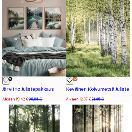
-50%
-40%*
Järvitrio Julistepakkaus
Keväinen Koivumetsä Juliste
Alkaen 19,42 €
38,85 €
Alkaen 12,87 €
21,45 €