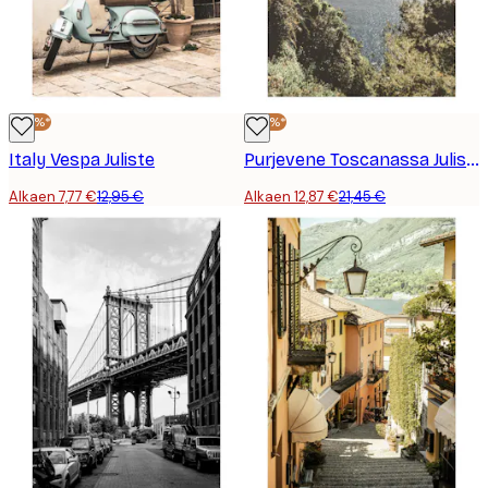
-40%*
-40%*
Italy Vespa Juliste
Purjevene Toscanassa Juliste
Alkaen 7,77 €
12,95 €
Alkaen 12,87 €
21,45 €