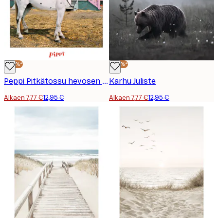
-40%*
-40%*
Peppi Pitkätossu hevosen selässä -juliste
Karhu Juliste
Alkaen 7,77 €
12,95 €
Alkaen 7,77 €
12,95 €