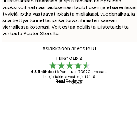
Julistetaiteen tilaamisen ja ripustamisen helppouden
vuoksi voit vaihtaa tauluseinäsi taulut usein ja etsiä erilaisia
tyylejä, jotka vastaavat jokaista mielialaasi, vuodenaikaa, ja
sitä tiettyä tunnetta, jonka toivot ihmisten saavan
vierraillessa kotonasi. Voit ostaa edullista julistetaidetta
verkosta Poster Storelta.
Asiakkaiden arvostelut
ERINOMAISIA
4.3 5 tähdestä
Perustuen 70920 arvosana.
Lue joitakin arvosteluja täältä.
Varmennettu ostaja
asiakkaiden
arvostelut
All good alweys
18 touko
Mika S