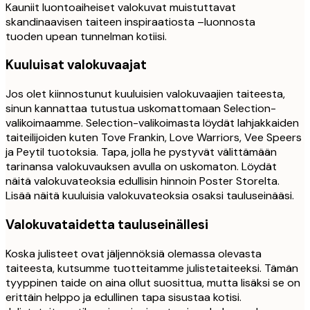
Kauniit luontoaiheiset valokuvat muistuttavat
skandinaavisen taiteen inspiraatiosta –luonnosta
tuoden upean tunnelman kotiisi.
Kuuluisat valokuvaajat
Jos olet kiinnostunut kuuluisien valokuvaajien taiteesta,
sinun kannattaa tutustua uskomattomaan Selection-
valikoimaamme. Selection-valikoimasta löydät lahjakkaiden
taiteilijoiden kuten Tove Frankin, Love Warriors, Vee Speers
ja Peytil tuotoksia. Tapa, jolla he pystyvät välittämään
tarinansa valokuvauksen avulla on uskomaton. Löydät
näitä valokuvateoksia edullisin hinnoin Poster Storelta.
Lisää näitä kuuluisia valokuvateoksia osaksi tauluseinääsi.
Valokuvataidetta tauluseinällesi
Koska julisteet ovat jäljennöksiä olemassa olevasta
taiteesta, kutsumme tuotteitamme julistetaiteeksi. Tämän
tyyppinen taide on aina ollut suosittua, mutta lisäksi se on
erittäin helppo ja edullinen tapa sisustaa kotisi.