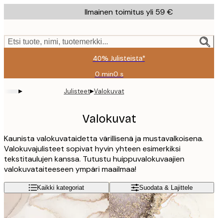
Skip
Ilmainen toimitus yli 59 €
to
main
content.
Etsi tuote, nimi, tuotemerkki...
40% Julisteista*
0 min
0 s
Voimassa
asti:
▸
▸
Julisteet
Valokuvat
2026-
08-
09
Valokuvat
Kaunista valokuvataidetta värillisenä ja mustavalkoisena.
Valokuvajulisteet sopivat hyvin yhteen esimerkiksi
tekstitaulujen kanssa. Tutustu huippuvalokuvaajien
valokuvataiteeseen ympäri maailmaa!
Kaikki kategoriat
Suodata & Lajittele