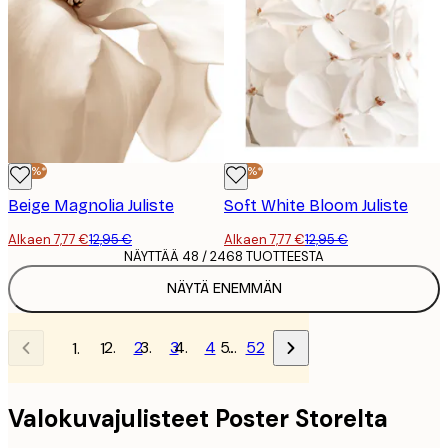
-40%*
-40%*
Beige Magnolia Juliste
Soft White Bloom Juliste
Alkaen 7,77 €
12,95 €
Alkaen 7,77 €
12,95 €
NÄYTTÄÄ 48 / 2468 TUOTTEESTA
NÄYTÄ ENEMMÄN
2
3
4
…
52
1
Valokuvajulisteet Poster Storelta