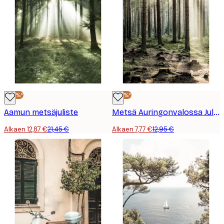
-40%*
-40%*
Aamun metsäjuliste
Metsä Auringonvalossa Juliste
Alkaen 12,87 €
21,45 €
Alkaen 7,77 €
12,95 €