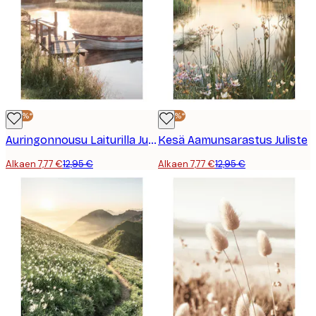
-40%*
-40%*
Auringonnousu Laiturilla Juliste
Kesä Aamunsarastus Juliste
Alkaen 7,77 €
12,95 €
Alkaen 7,77 €
12,95 €