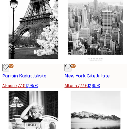
-40%*
-40%*
Pariisin Kadut Juliste
New York City Juliste
Alkaen 7,77 €
12,95 €
Alkaen 7,77 €
12,95 €