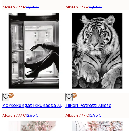
Alkaen 7,77 €
12,95 €
Alkaen 7,77 €
12,95 €
-40%*
-40%*
Korkokengät Ikkunassa Juliste
Tiikeri Potretti Juliste
Alkaen 7,77 €
12,95 €
Alkaen 7,77 €
12,95 €