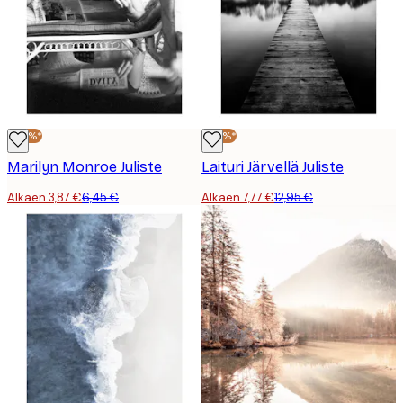
-40%*
-40%*
Marilyn Monroe Juliste
Laituri Järvellä Juliste
Alkaen 3,87 €
6,45 €
Alkaen 7,77 €
12,95 €