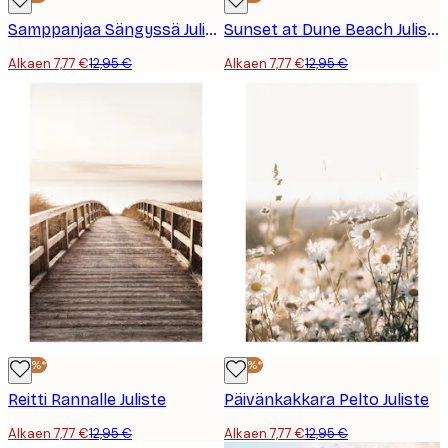
Samppanjaa Sängyssä Juliste
Sunset at Dune Beach Juliste
Alkaen 7,77 €
12,95 €
Alkaen 7,77 €
12,95 €
-40%*
-40%*
Reitti Rannalle Juliste
Päivänkakkara Pelto Juliste
Alkaen 7,77 €
12,95 €
Alkaen 7,77 €
12,95 €