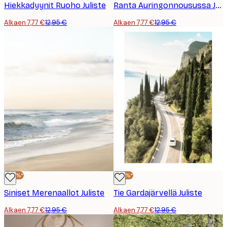
Hiekkadyynit Ruoho Juliste
Ranta Auringonnousussa Juliste
Alkaen 7,77 €
12,95 €
Alkaen 7,77 €
12,95 €
-40%*
-40%*
Siniset Merenaallot Juliste
Tie Gardajärvellä Juliste
Alkaen 7,77 €
12,95 €
Alkaen 7,77 €
12,95 €