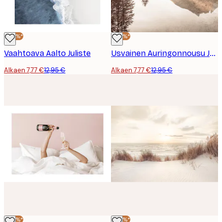
-40%*
-40%*
Vaahtoava Aalto Juliste
Usvainen Auringonnousu Juliste
Alkaen 7,77 €
12,95 €
Alkaen 7,77 €
12,95 €
-40%*
-40%*