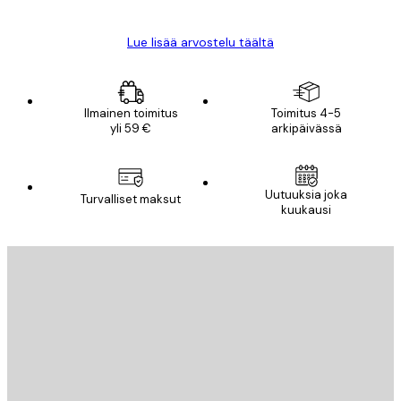
Lue lisää arvostelu täältä
Ilmainen toimitus
Toimitus 4-5
yli 59 €
arkipäivässä
Uutuuksia joka
Turvalliset maksut
kuukausi
Sähköposti
LÄHETÄ