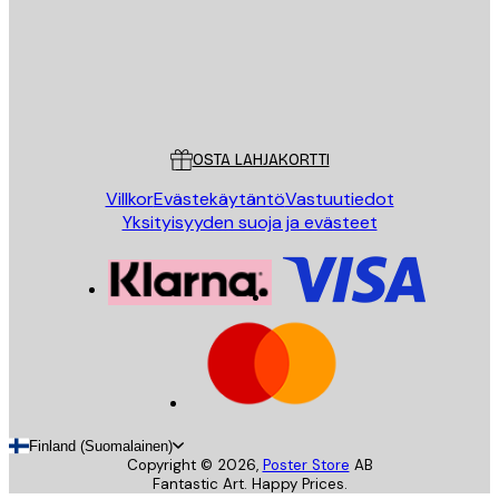
Store
Poster Store
Asiakaspalvelu
OSTA LAHJAKORTTI
Villkor
Evästekäytäntö
Vastuutiedot
Yksityisyyden suoja ja evästeet
Finland (Suomalainen)
Copyright ©
2026
,
Poster Store
AB
Fantastic Art. Happy Prices.