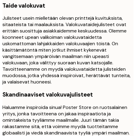
Taide valokuvat
Julisteet usein mielletään olevan printtejä kuvituksista,
sitaateista tai maalauksista. Valokuvataidejulisteet ovat
erittäin suosittuja asiakkaidemme keskuudessa. Olemme
koonneet upean valikoiman valokuvataidetta
uskomattoman lahjakkaiden valokuvaajien töistä. On
käsittämätöntä miten jotkut ihmiset kykenevät
vangitsemaan ympäröivän maailman niin upeasti
valokuvaan, joka välittyy suoraan kuvan katsojalle.
Tavoitteenamme on myydä valokuvataidetta julisteiden
muodossa, jotka yhdessä inspiroivat, herättävät tunteita,
ja valaisevat huoneesi.
Skandinaaviset valokuvajulisteet
Haluamme inspiroida sinua! Poster Store on ruotsalainen
yritys, jonka tavoitteena on jakaa inspiraatiota ja
omintakeista tyyliämme maailmalle. Juuri tämän takia
rakastamme sitä, että voimme myydä tuotteitamme
globaalisti ja viedä skandinaavista tyyliä ympäri maailman.