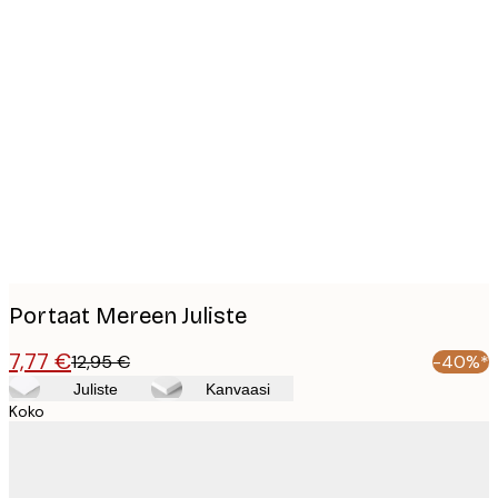
Product
images
Portaat Mereen Juliste
7,77 €
12,95 €
-40%*
Juliste
Kanvaasi
Koko