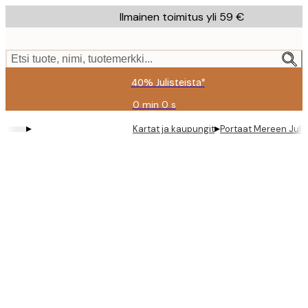
Skip
Ilmainen toimitus yli 59 €
to
main
content.
Etsi tuote, nimi, tuotemerkki...
40% Julisteista*
0 min
0 s
Voimassa
asti:
▸
▸
Kartat ja kaupungit
Portaat Mereen Juli
2026-
08-
09