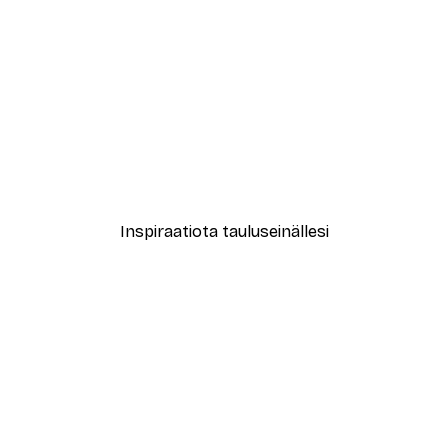
-40%*
a Juliste
Kukkaovi Juliste
Alkaen 7,77 €
12,95 €
Inspiraatiota tauluseinällesi