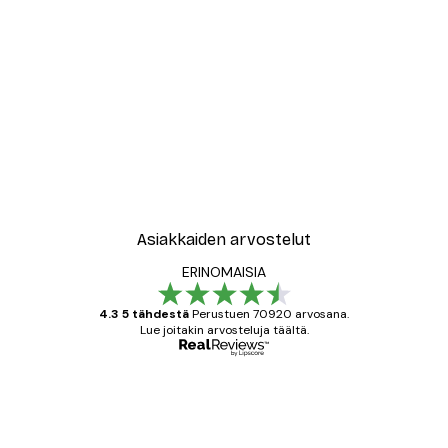
Asiakkaiden arvostelut
ERINOMAISIA
4.3 5 tähdestä
Perustuen 70920 arvosana.
Lue joitakin arvosteluja täältä.
Varmennettu ostaja
asiakkaiden
arvostelut
All good alweys