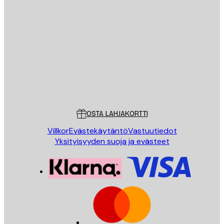
Sähköposti
LÄHETÄ
Store
Poster Store
Asiakaspalvelu
OSTA LAHJAKORTTI
Villkor
Evästekäytäntö
Vastuutiedot
Yksityisyyden suoja ja evästeet