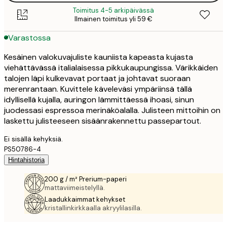
Toimitus 4-5 arkipäivässä
Ilmainen toimitus yli 59 €
Varastossa
Kesäinen valokuvajuliste kauniista kapeasta kujasta
viehättävässä italialaisessa pikkukaupungissa. Värikkäiden
talojen läpi kulkevavat portaat ja johtavat suoraan
merenrantaan. Kuvittele käveleväsi ympäriinsä tällä
idyllisellä kujalla, auringon lämmittäessä ihoasi, sinun
juodessasi espressoa merinäköalalla. Julisteen mittoihin on
laskettu julisteeseen sisäänrakennettu passepartout.
Ei sisällä kehyksiä.
PS50786-4
Hintahistoria
200 g / m² Prerium-paperi
mattaviimeistelyllä.
Laadukkaimmat kehykset
kristallinkirkkaalla akryylilasilla.