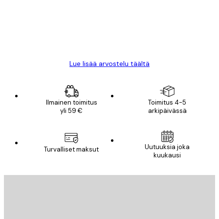
18 touko
Mika S
Lue lisää arvostelu täältä
Ilmainen toimitus
Toimitus 4-5
yli 59 €
arkipäivässä
Uutuuksia joka
Turvalliset maksut
kuukausi