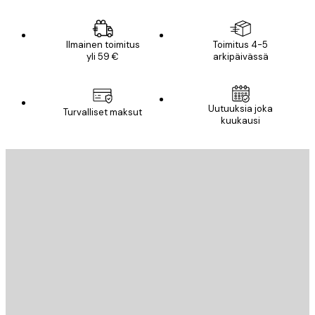
Ilmainen toimitus
Toimitus 4-5
yli 59 €
arkipäivässä
Uutuuksia joka
Turvalliset maksut
kuukausi
Sähköposti
LÄHETÄ