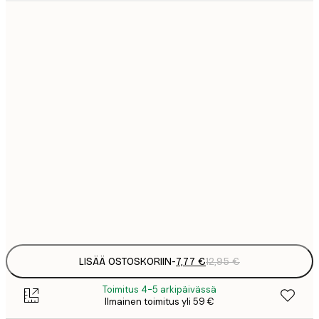
7
21x30 cm
1
12
30x40 cm
2
16
40x50 cm
2
19
50x70 cm
3
26
70x100 cm
4
Frame
options
LISÄÄ OSTOSKORIIN
-
7,77 €
12,95 €
Toimitus 4-5 arkipäivässä
Ilmainen toimitus yli 59 €