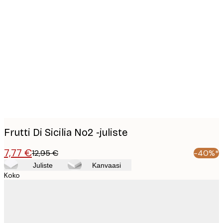
Product
images
Frutti Di Sicilia No2 -juliste
7,77 €
12,95 €
-40%*
Juliste
Kanvaasi
Koko