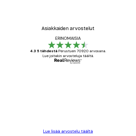
Asiakkaiden arvostelut
ERINOMAISIA
4.3 5 tähdestä
Perustuen 70920 arvosana.
Lue joitakin arvosteluja täältä.
Varmennettu ostaja
asiakkaiden
arvostelut
All good alweys
18 touko
Mika S
Lue lisää arvostelu täältä