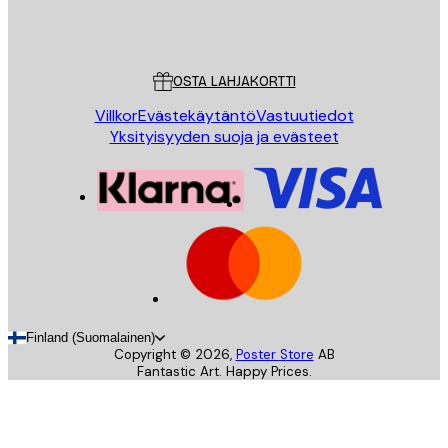
Store
Poster Store
Asiakaspalvelu
OSTA LAHJAKORTTI
Villkor
Evästekäytäntö
Vastuutiedot
Yksityisyyden suoja ja evästeet
Finland (Suomalainen)
Copyright ©
2026
,
Poster Store
AB
Fantastic Art. Happy Prices.