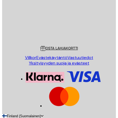
LÄHETÄ
Store
Poster Store
Asiakaspalvelu
OSTA LAHJAKORTTI
Villkor
Evästekäytäntö
Vastuutiedot
Yksityisyyden suoja ja evästeet
Finland (Suomalainen)