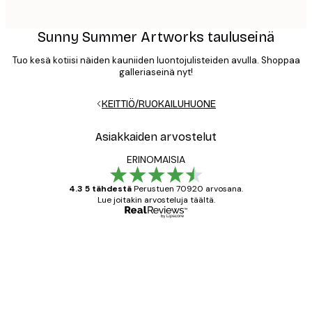
Sunny Summer Artworks tauluseinä
Tuo kesä kotiisi näiden kauniiden luontojulisteiden avulla. Shoppaa
galleriaseinä nyt!
KEITTIÖ/RUOKAILUHUONE
Asiakkaiden arvostelut
ERINOMAISIA
4.3 5 tähdestä
Perustuen 70920 arvosana.
Lue joitakin arvosteluja täältä.
Varmennettu ostaja
asiakkaiden
arvostelut
All good alweys