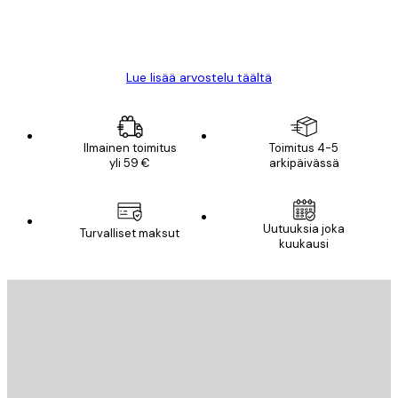
18 touko
Mika S
Lue lisää arvostelu täältä
Ilmainen toimitus
Toimitus 4-5
yli 59 €
arkipäivässä
Uutuuksia joka
Turvalliset maksut
kuukausi
Sähköposti