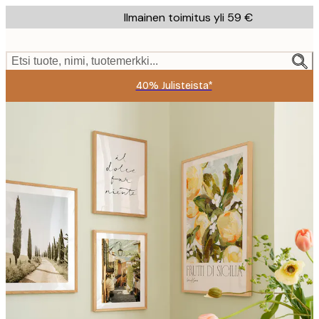
Skip
Ilmainen toimitus yli 59 €
to
main
content.
Etsi tuote, nimi, tuotemerkki...
40% Julisteista*