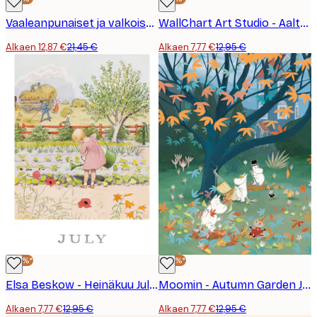
Vaaleanpunaiset ja valkoiset maalatut villikukat juliste
WallChart Art Studio - Aaltoihin Sukeltava Nainen Juliste
Alkaen 12,87 €
21,45 €
Alkaen 7,77 €
12,95 €
-40%*
-40%*
Elsa Beskow - Heinäkuu Juliste
Moomin - Autumn Garden Juliste
Alkaen 7,77 €
12,95 €
Alkaen 7,77 €
12,95 €