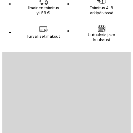
Ilmainen toimitus
Toimitus 4-5
yli 59 €
arkipäivässä
Uutuuksia joka
Turvalliset maksut
kuukausi
Sähköposti
LÄHETÄ
Store
Poster Store