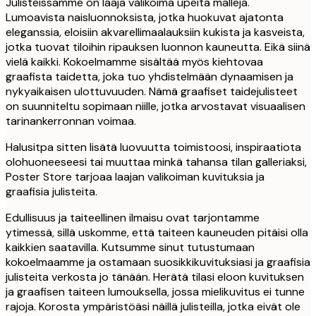
Julisteissamme on laaja valikoima upeita malleja.
Lumoavista naisluonnoksista, jotka huokuvat ajatonta
eleganssia, eloisiin akvarellimaalauksiin kukista ja kasveista,
jotka tuovat tiloihin ripauksen luonnon kauneutta. Eikä siinä
vielä kaikki. Kokoelmamme sisältää myös kiehtovaa
graafista taidetta, joka tuo yhdistelmään dynaamisen ja
nykyaikaisen ulottuvuuden. Nämä graafiset taidejulisteet
on suunniteltu sopimaan niille, jotka arvostavat visuaalisen
tarinankerronnan voimaa.
Halusitpa sitten lisätä luovuutta toimistoosi, inspiraatiota
olohuoneeseesi tai muuttaa minkä tahansa tilan galleriaksi,
Poster Store tarjoaa laajan valikoiman kuvituksia ja
graafisia julisteita.
Edullisuus ja taiteellinen ilmaisu ovat tarjontamme
ytimessä, sillä uskomme, että taiteen kauneuden pitäisi olla
kaikkien saatavilla. Kutsumme sinut tutustumaan
kokoelmaamme ja ostamaan suosikkikuvituksiasi ja graafisia
julisteita verkosta jo tänään. Herätä tilasi eloon kuvituksen
ja graafisen taiteen lumouksella, jossa mielikuvitus ei tunne
rajoja. Korosta ympäristöäsi näillä julisteilla, jotka eivät ole