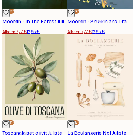
-40%*
-40%*
Moomin - In The Forest Juliste
Moomin - Snufkin and Dragon Fishing Juliste
Alkaen 7,77 €
12,95 €
Alkaen 7,77 €
12,95 €
-40%*
-40%*
Toscanalaiset oliivit Juliste
La Boulangerie No1 Juliste