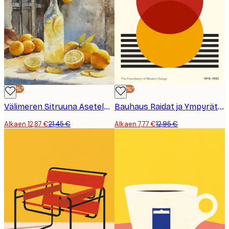
-40%*
-40%*
Välimeren Sitruuna Asetelma Juliste
Bauhaus Raidat ja Ympyrät No1 Juliste
Alkaen 12,87 €
21,45 €
Alkaen 7,77 €
12,95 €