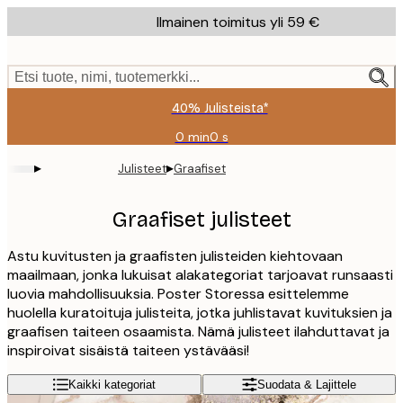
Skip
Ilmainen toimitus yli 59 €
to
main
content.
Etsi tuote, nimi, tuotemerkki...
40% Julisteista*
0 min
0 s
Voimassa
asti:
▸
▸
Julisteet
Graafiset
2026-
08-
09
Graafiset julisteet
Astu kuvitusten ja graafisten julisteiden kiehtovaan
maailmaan, jonka lukuisat alakategoriat tarjoavat runsaasti
luovia mahdollisuuksia. Poster Storessa esittelemme
huolella kuratoituja julisteita, jotka juhlistavat kuvituksien ja
graafisen taiteen osaamista. Nämä julisteet ilahduttavat ja
inspiroivat sisäistä taiteen ystävääsi!
Kaikki kategoriat
Suodata & Lajittele