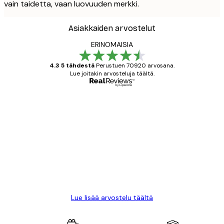
vain taidetta, vaan luovuuden merkki.
Asiakkaiden arvostelut
ERINOMAISIA
4.3 5 tähdestä
Perustuen 70920 arvosana.
Lue joitakin arvosteluja täältä.
Varmennettu ostaja
asiakkaiden
arvostelut
All good alweys
18 touko
Mika S
Lue lisää arvostelu täältä