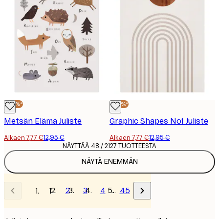
-40%*
-40%*
Metsän Elämä Juliste
Graphic Shapes No1 Juliste
Alkaen 7,77 €
12,95 €
Alkaen 7,77 €
12,95 €
NÄYTTÄÄ 48 / 2127 TUOTTEESTA
NÄYTÄ ENEMMÄN
2
3
4
…
45
1