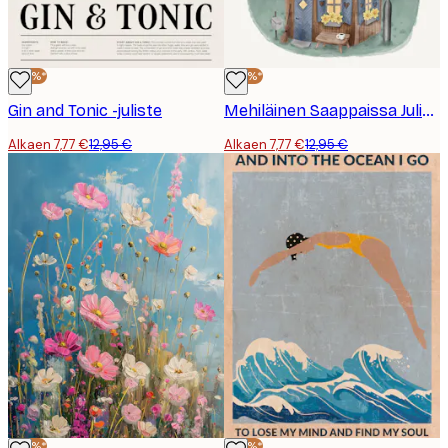
-40%*
-40%*
Gin and Tonic -juliste
Mehiläinen Saappaissa Juliste
Alkaen 7,77 €
12,95 €
Alkaen 7,77 €
12,95 €
-40%*
-40%*