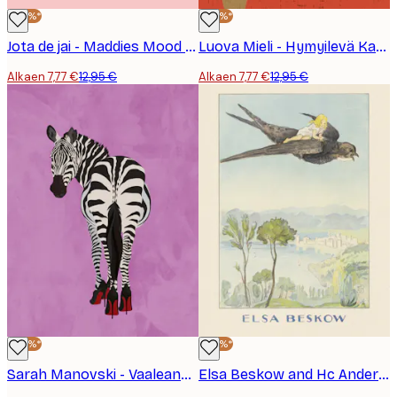
-40%*
-40%*
Jota de jai - Maddies Mood Juliste
Luova Mieli - Hymyilevä Kahvipalvelu Juliste
Alkaen 7,77 €
12,95 €
Alkaen 7,77 €
12,95 €
-40%*
-40%*
Sarah Manovski - Vaaleanpunainen Seepra Korkokengät Juliste
Elsa Beskow and Hc Andersen - Tummelisa Svalan Juliste