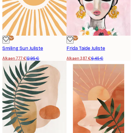
-40%*
-40%*
Smiling Sun Juliste
Frida Taide Juliste
Alkaen 7,77 €
12,95 €
Alkaen 3,87 €
6,45 €