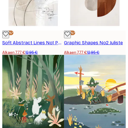
-40%*
-40%*
Soft Abstract Lines No1 Poster
Graphic Shapes No2 Juliste
Alkaen 7,77 €
12,95 €
Alkaen 7,77 €
12,95 €