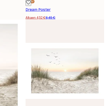
-30%*
Dream Poster
Alkaen 4,52 €
6,45 €