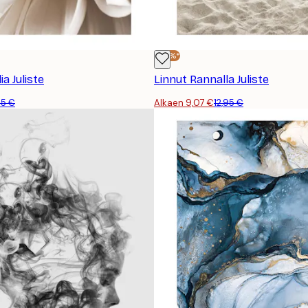
-30%*
a Juliste
Linnut Rannalla Juliste
95 €
Alkaen 9,07 €
12,95 €