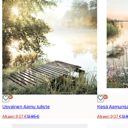
-30%*
-30%*
Usvainen Aamu Juliste
Kesä Aamunsar
Alkaen 9,07 €
12,95 €
Alkaen 9,07 €
12,