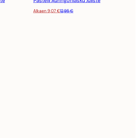
te
Pastelli Auringonlasku Juliste
Alkaen 9,07 €
12,95 €