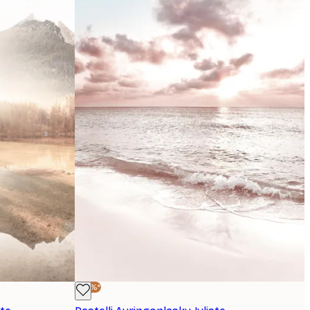
-30%*