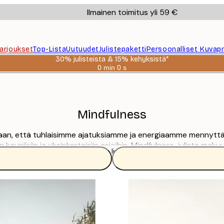
Ilmainen toimitus yli 59 €
Tarjoukset
Top-Lista
Uutuudet
Julistepaketti
Persoonalliset Kuvapr
30% julisteista & 15% kehyksistä*
0 min
0 s
Voimassa
asti:
2026-
08-
06
Mindfulness
ijaan, että tuhlaisimme ajatuksiamme ja energiaamme mennyttä
män kauniisiin ja yksinkertaisiin asioihin. Mindfulness-juliste 
Lue lisää