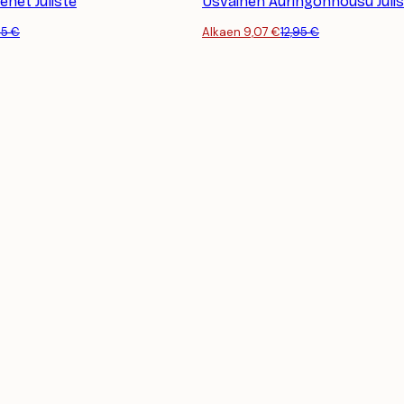
enet Juliste
Usvainen Auringonnousu Julis
95 €
Alkaen 9,07 €
12,95 €