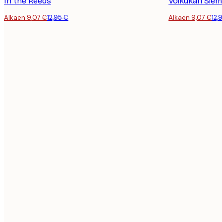
In the Reeds
Voikukan Siem
Alkaen 9,07 €
12,95 €
Alkaen 9,07 €
12,