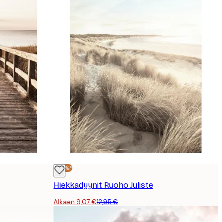
-30%*
Hiekkadyynit Ruoho Juliste
Alkaen 9,07 €
12,95 €