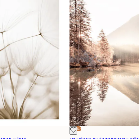
-30%*