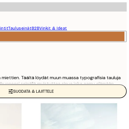
intit
Tauluseinät
B2B
Vinkit & Ideat
 miettien. Täältä löydät muun muassa typografisia tauluja
makuuhuoneesi seinällä muistuttaa sinua joka aamu elämään
SUODATA & LAJITTELE