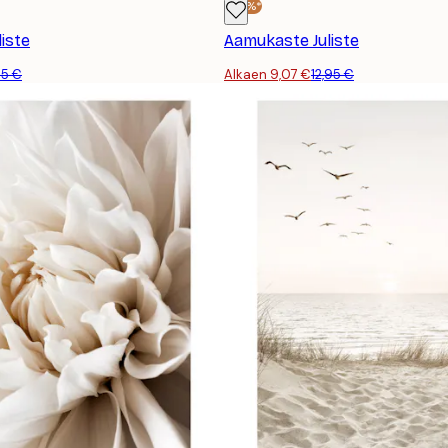
-30%*
liste
Aamukaste Juliste
95 €
Alkaen 9,07 €
12,95 €