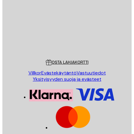
Sähköposti
LÄHETÄ
Store
Poster Store
Asiakaspalvelu
OSTA LAHJAKORTTI
Villkor
Evästekäytäntö
Vastuutiedot
Yksityisyyden suoja ja evästeet