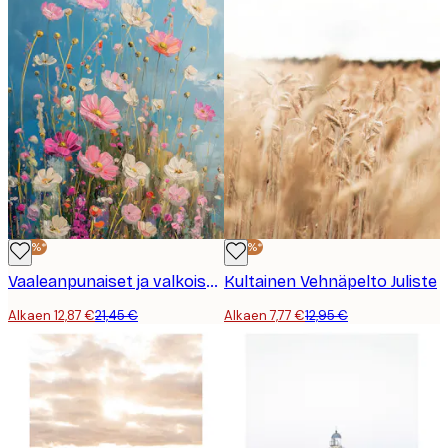
-40%*
-40%*
Vaaleanpunaiset ja valkoiset maalatut villikukat juliste
Kultainen Vehnäpelto Juliste
Alkaen 12,87 €
21,45 €
Alkaen 7,77 €
12,95 €