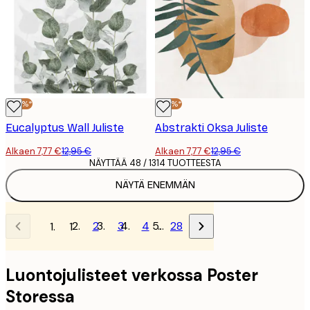
-40%*
-40%*
Eucalyptus Wall Juliste
Abstrakti Oksa Juliste
Alkaen 7,77 €
12,95 €
Alkaen 7,77 €
12,95 €
NÄYTTÄÄ 48 / 1314 TUOTTEESTA
NÄYTÄ ENEMMÄN
2
3
4
…
28
1
Luontojulisteet verkossa Poster
Storessa