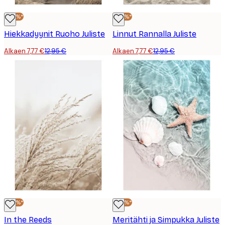
-40%*
-40%*
Hiekkadyynit Ruoho Juliste
Linnut Rannalla Juliste
Alkaen 7,77 €
12,95 €
Alkaen 7,77 €
12,95 €
-40%*
-40%*
In the Reeds
Meritähti ja Simpukka Juliste