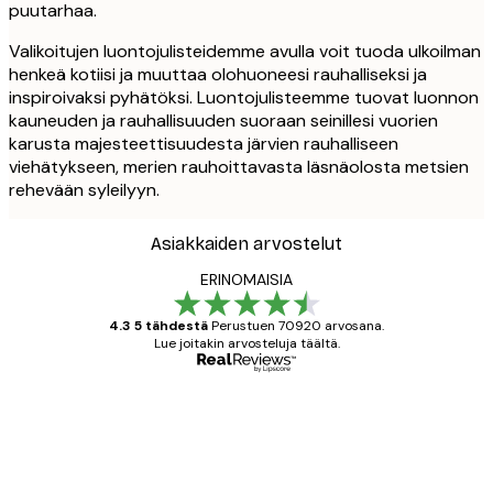
puutarhaa.
Valikoitujen luontojulisteidemme avulla voit tuoda ulkoilman
henkeä kotiisi ja muuttaa olohuoneesi rauhalliseksi ja
inspiroivaksi pyhätöksi. Luontojulisteemme tuovat luonnon
kauneuden ja rauhallisuuden suoraan seinillesi vuorien
karusta majesteettisuudesta järvien rauhalliseen
viehätykseen, merien rauhoittavasta läsnäolosta metsien
rehevään syleilyyn.
Asiakkaiden arvostelut
ERINOMAISIA
4.3 5 tähdestä
Perustuen 70920 arvosana.
Lue joitakin arvosteluja täältä.
Varmennettu ostaja
asiakkaiden
arvostelut
All good alweys