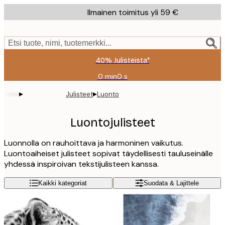
Skip
Ilmainen toimitus yli 59 €
to
main
content.
Etsi tuote, nimi, tuotemerkki...
40% Julisteista*
0 min
0 s
Voimassa
asti:
▸
▸
Julisteet
Luonto
2026-
08-
09
Luontojulisteet
Luonnolla on rauhoittava ja harmoninen vaikutus.
Luontoaiheiset julisteet sopivat täydellisesti tauluseinälle
yhdessä inspiroivan tekstijulisteen kanssa.
Kaikki kategoriat
Suodata & Lajittele