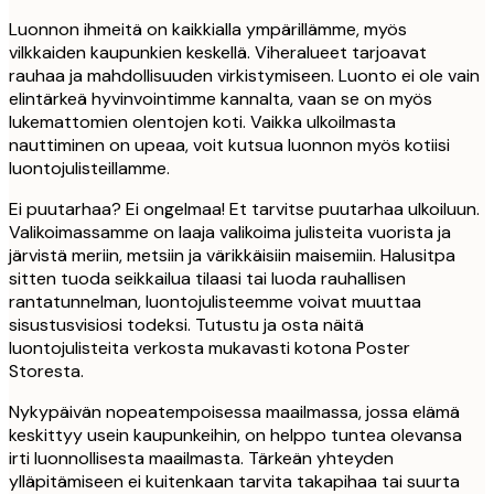
Luonnon ihmeitä on kaikkialla ympärillämme, myös
vilkkaiden kaupunkien keskellä. Viheralueet tarjoavat
rauhaa ja mahdollisuuden virkistymiseen. Luonto ei ole vain
elintärkeä hyvinvointimme kannalta, vaan se on myös
lukemattomien olentojen koti. Vaikka ulkoilmasta
nauttiminen on upeaa, voit kutsua luonnon myös kotiisi
luontojulisteillamme.
Ei puutarhaa? Ei ongelmaa! Et tarvitse puutarhaa ulkoiluun.
Valikoimassamme on laaja valikoima julisteita vuorista ja
järvistä meriin, metsiin ja värikkäisiin maisemiin. Halusitpa
sitten tuoda seikkailua tilaasi tai luoda rauhallisen
rantatunnelman, luontojulisteemme voivat muuttaa
sisustusvisiosi todeksi. Tutustu ja osta näitä
luontojulisteita verkosta mukavasti kotona Poster
Storesta.
Nykypäivän nopeatempoisessa maailmassa, jossa elämä
keskittyy usein kaupunkeihin, on helppo tuntea olevansa
irti luonnollisesta maailmasta. Tärkeän yhteyden
ylläpitämiseen ei kuitenkaan tarvita takapihaa tai suurta