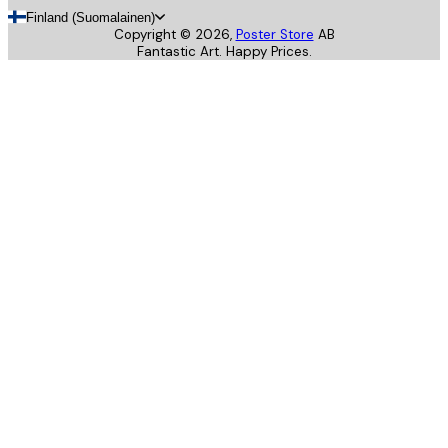
Finland (Suomalainen)
Copyright ©
2026
,
Poster Store
AB
Fantastic Art. Happy Prices.