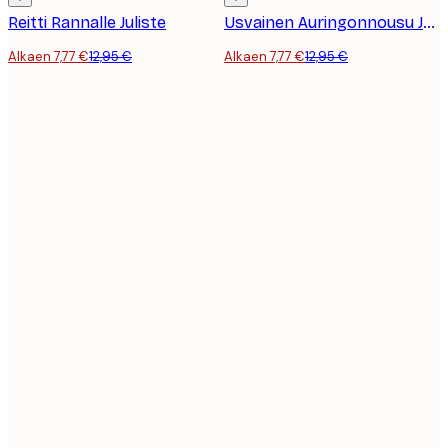
Reitti Rannalle Juliste
Usvainen Auringonnousu Juliste
Alkaen 7,77 €
12,95 €
Alkaen 7,77 €
12,95 €