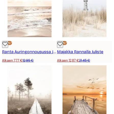
-40%*
-40%*
Ranta Auringonnousussa Juliste
Majakka Rannalla Juliste
Alkaen 7,77 €
12,95 €
Alkaen 12,87 €
21,45 €