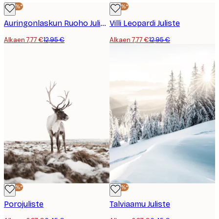
-40%*
-40%*
Auringonlaskun Ruoho Juliste
Villi Leopardi Juliste
Alkaen 7,77 €
12,95 €
Alkaen 7,77 €
12,95 €
-40%*
-40%*
Porojuliste
Talviaamu Juliste