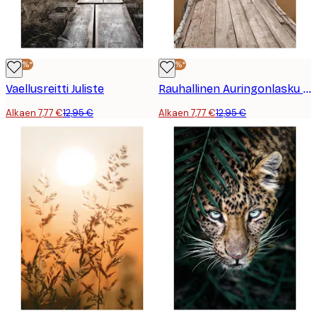
-40%*
-40%*
Vaellusreitti Juliste
Rauhallinen Auringonlasku Laiturilla Juliste
Alkaen 7,77 €
12,95 €
Alkaen 7,77 €
12,95 €