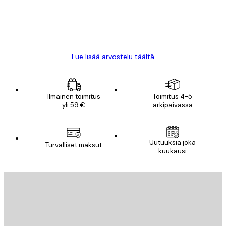
18 touko
Mika S
Lue lisää arvostelu täältä
Ilmainen toimitus
Toimitus 4-5
yli 59 €
arkipäivässä
Uutuuksia joka
Turvalliset maksut
kuukausi