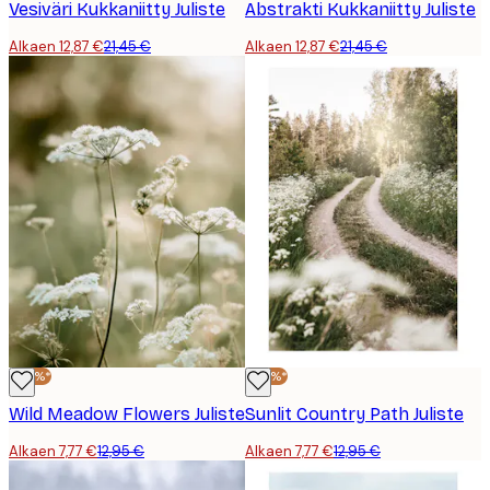
Vesiväri Kukkaniitty Juliste
Abstrakti Kukkaniitty Juliste
Alkaen 12,87 €
21,45 €
Alkaen 12,87 €
21,45 €
-40%*
-40%*
Wild Meadow Flowers Juliste
Sunlit Country Path Juliste
Alkaen 7,77 €
12,95 €
Alkaen 7,77 €
12,95 €