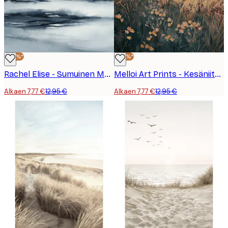
-40%*
-40%*
Rachel Elise - Sumuinen Metsäjärvi Juliste
Melloi Art Prints - Kesäniityn Kukat Juliste
Alkaen 7,77 €
12,95 €
Alkaen 7,77 €
12,95 €