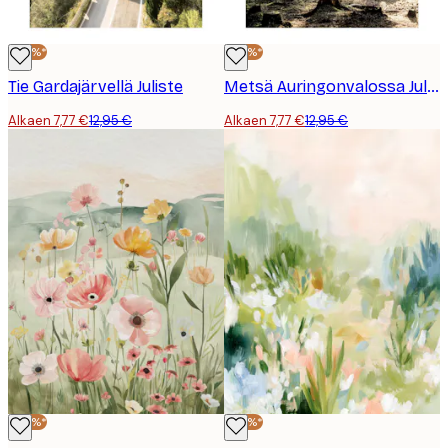
-40%*
-40%*
Tie Gardajärvellä Juliste
Metsä Auringonvalossa Juliste
Alkaen 7,77 €
12,95 €
Alkaen 7,77 €
12,95 €
-40%*
-40%*