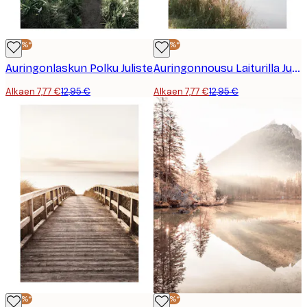
-40%*
-40%*
Auringonlaskun Polku Juliste
Auringonnousu Laiturilla Juliste
Alkaen 7,77 €
12,95 €
Alkaen 7,77 €
12,95 €
-40%*
-40%*