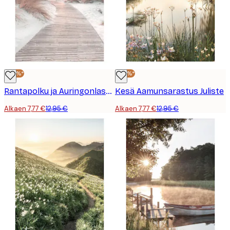
-40%*
-40%*
Rantapolku ja Auringonlasku Juliste
Kesä Aamunsarastus Juliste
Alkaen 7,77 €
12,95 €
Alkaen 7,77 €
12,95 €