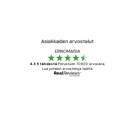
u Juliste
Elsa Beskow - Toukokuu Ju
Alkaen 7,77 €
12,95 €
Asiakkaiden arvostelut
ERINOMAISIA
4.3 5 tähdestä
Perustuen 70920 arvosana.
Lue joitakin arvosteluja täältä.
Varmennettu ostaja
asiakkaiden
arvostelut
All good alweys
18 touko
Mika S