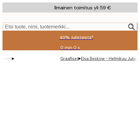
Skip
Ilmainen toimitus yli 59 €
to
main
content.
Etsi tuote, nimi, tuotemerkki...
40% Julisteista*
0 min
0 s
Voimassa
asti:
▸
▸
Graafiset
Elsa Beskow - Helmikuu Julist
2026-
08-
09