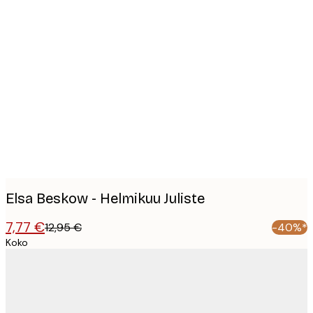
Product
images
Elsa Beskow - Helmikuu Juliste
7,77 €
12,95 €
-40%*
Koko