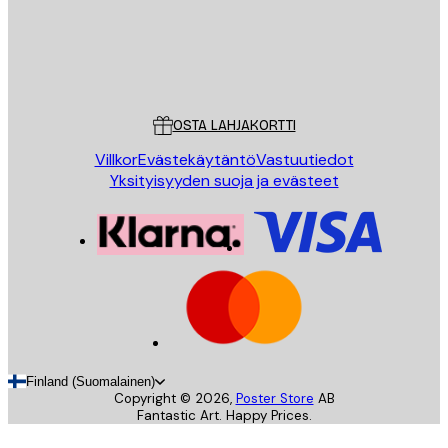
Store
Poster Store
Asiakaspalvelu
OSTA LAHJAKORTTI
Villkor
Evästekäytäntö
Vastuutiedot
Yksityisyyden suoja ja evästeet
Finland (Suomalainen)
Copyright ©
2026
,
Poster Store
AB
Fantastic Art. Happy Prices.