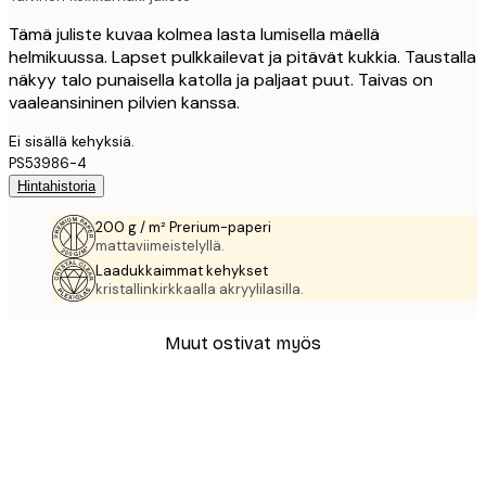
Tämä juliste kuvaa kolmea lasta lumisella mäellä
helmikuussa. Lapset pulkkailevat ja pitävät kukkia. Taustalla
näkyy talo punaisella katolla ja paljaat puut. Taivas on
vaaleansininen pilvien kanssa.
Ei sisällä kehyksiä.
PS53986-4
Hintahistoria
200 g / m² Prerium-paperi
mattaviimeistelyllä.
Laadukkaimmat kehykset
kristallinkirkkaalla akryylilasilla.
Muut ostivat myös