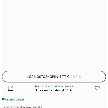
7
21x30 cm
1
12
30x40 cm
2
16
40x50 cm
2
19
50x70 cm
3
Frame
options
LISÄÄ OSTOSKORIIN
-
7,77 €
12,95 €
Toimitus 4-5 arkipäivässä
Ilmainen toimitus yli 59 €
Varastossa
Talvinen kelkkamäki juliste