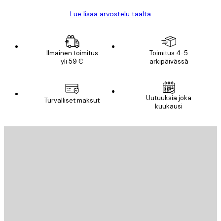
Lue lisää arvostelu täältä
Ilmainen toimitus
Toimitus 4-5
yli 59 €
arkipäivässä
Uutuuksia joka
Turvalliset maksut
kuukausi
Sähköposti
LÄHETÄ