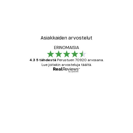
Asiakkaiden arvostelut
ERINOMAISIA
4.3 5 tähdestä
Perustuen 70920 arvosana.
Lue joitakin arvosteluja täältä.
Varmennettu ostaja
asiakkaiden
arvostelut
All good alweys
18 touko
Mika S