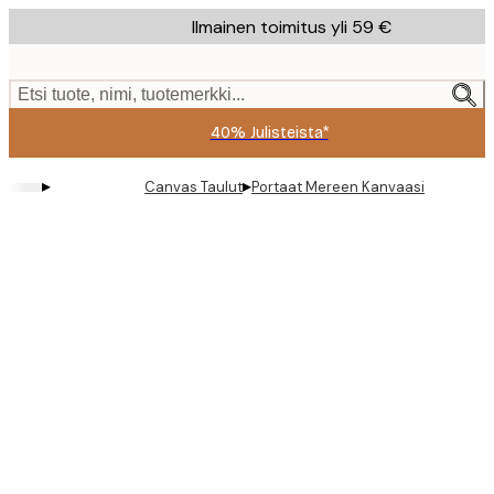
Skip
Ilmainen toimitus yli 59 €
to
main
content.
Etsi tuote, nimi, tuotemerkki...
40% Julisteista*
▸
▸
Canvas Taulut
Portaat Mereen Kanvaasi