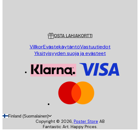
Store
Poster Store
Asiakaspalvelu
OSTA LAHJAKORTTI
Villkor
Evästekäytäntö
Vastuutiedot
Yksityisyyden suoja ja evästeet
Finland (Suomalainen)
Copyright ©
2026
,
Poster Store
AB
Fantastic Art. Happy Prices.