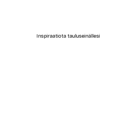
le No2 Juliste
Muotikatu Juliste
Alkaen 7,77 €
12,95 €
Inspiraatiota tauluseinällesi