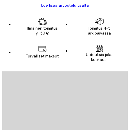
Lue lisää arvostelu täältä
Ilmainen toimitus
Toimitus 4-5
yli 59 €
arkipäivässä
Uutuuksia joka
Turvalliset maksut
kuukausi
Sähköposti
LÄHETÄ