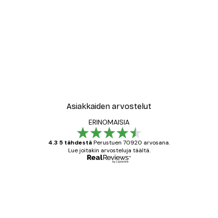
Asiakkaiden arvostelut
ERINOMAISIA
4.3 5 tähdestä
Perustuen 70920 arvosana.
Lue joitakin arvosteluja täältä.
Varmennettu ostaja
asiakkaiden
arvostelut
All good alweys