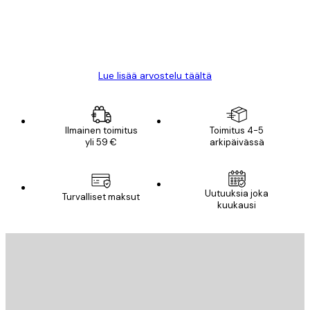
18 touko
Mika S
Lue lisää arvostelu täältä
Ilmainen toimitus
Toimitus 4-5
yli 59 €
arkipäivässä
Uutuuksia joka
Turvalliset maksut
kuukausi