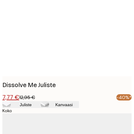
Product
images
Dissolve Me Juliste
7,77 €
12,95 €
-40%*
Juliste
Kanvaasi
Koko