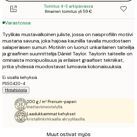
Toimitus 4-5 arkipäivässä
Ilmainen toimitus yli 59 €
Varastossa
Tyylikäs mustavalkoinen juliste, jossa on naisprofiilin motiivi
mustana savuna, joka hajoaa kauniilla tavalla muodostaen
salaperäisen sumun. Motiivin on luonut unkarilainen taiteilija
ja graafinen suunnittelija Dániel Taylor. Taylorin taiteelle on
ominaista monipuolisuus ja erilaiset graafiset tekniikat,
jotka yhdessä muodostavat lumoavia kokonaisuuksia.
Ei sisällä kehyksiä.
PS50420-4
Hintahistoria
200 g / m² Prerium-paperi
mattaviimeistelyllä.
Laadukkaimmat kehykset
kristallinkirkkaalla akryylilasilla.
Muut ostivat myös