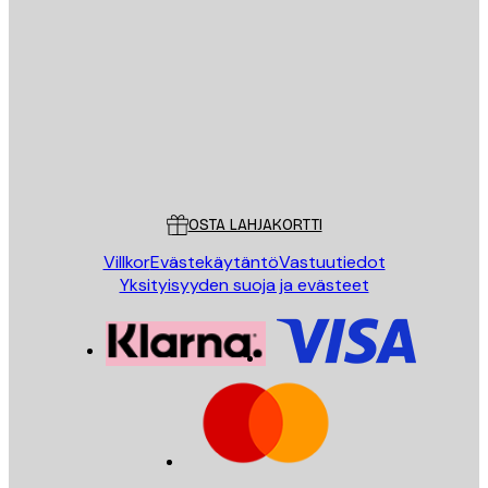
Sähköposti
LÄHETÄ
Store
Poster Store
Asiakaspalvelu
OSTA LAHJAKORTTI
Villkor
Evästekäytäntö
Vastuutiedot
Yksityisyyden suoja ja evästeet