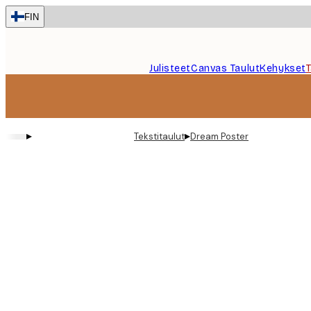
Skip
FIN
to
main
content.
Julisteet
Canvas Taulut
Kehykset
▸
▸
Tekstitaulut
Dream Poster