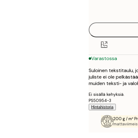
Frame
13x18 cm
options
21x30 cm
30x40 cm
40x50 cm
Varastossa
50x50 cm
Suloinen tekstitaulu,
50x70 cm
juliste ei ole pelkä
muiden teksti- ja val
70x100 cm
Ei sisällä kehyksiä.
PS50954-3
Hintahistoria
200 g / m² P
mattaviimeist