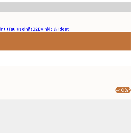
intit
Tauluseinät
B2B
Vinkit & Ideat
-40%*