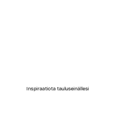
-40%*
Onnellinen Sielu Juliste
Alkaen 7,77 €
12,95 €
Inspiraatiota tauluseinällesi