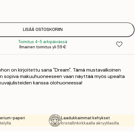
3
7
1
12
LISÄÄ OSTOSKORIIN
2
Toimitus 4-5 arkipäivässä
16
Ilmainen toimitus yli 59 €
2
16
2
 johon on kirjoitettu sana "Dream". Tämä mustavalkoinen
19
3
stään sopiva makuuhuoneeseen vaan näyttää myös upealta
okuvajulisteiden kanssa olohuoneessa!
26
4
rerium-paperi
Laadukkaimmat kehykset
elyllä.
kristallinkirkkaalla akryylilasilla.