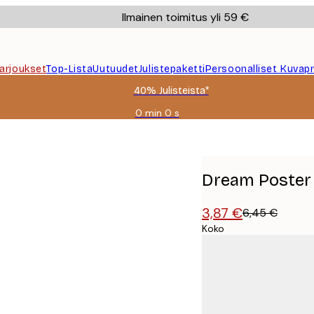
Ilmainen toimitus yli 59 €
Tarjoukset
Top-Lista
Uutuudet
Julistepaketti
Persoonalliset Kuvapr
40% Julisteista*
0 min
0 s
Voimassa
asti:
2026-
08-
09
Dream Poster
3,87 €
6,45 €
Koko