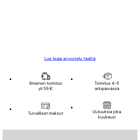
asiakkaiden
arvostelut
All good alweys
18 touko
Mika S
Lue lisää arvostelu täältä
Ilmainen toimitus
Toimitus 4-5
yli 59 €
arkipäivässä
Uutuuksia joka
Turvalliset maksut
kuukausi