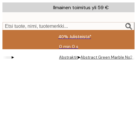
Skip
Ilmainen toimitus yli 59 €
to
main
content.
Etsi tuote, nimi, tuotemerkki...
40% Julisteista*
0 min
0 s
Voimassa
asti:
▸
▸
Abstraktit
Abstract Green Marble No2 Ju
2026-
08-
09