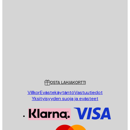
Sähköposti
LÄHETÄ
Store
Poster Store
Asiakaspalvelu
OSTA LAHJAKORTTI
Villkor
Evästekäytäntö
Vastuutiedot
Yksityisyyden suoja ja evästeet