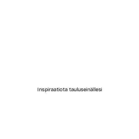
-40%*
e Juliste
Usvainen Aamu Juliste
Alkaen 7,77 €
12,95 €
Inspiraatiota tauluseinällesi