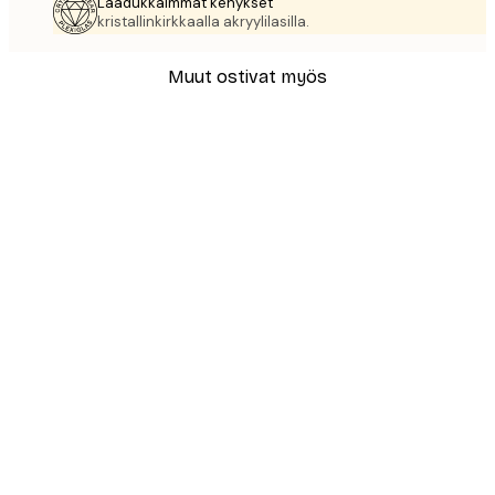
Laadukkaimmat kehykset
kristallinkirkkaalla akryylilasilla.
Muut ostivat myös