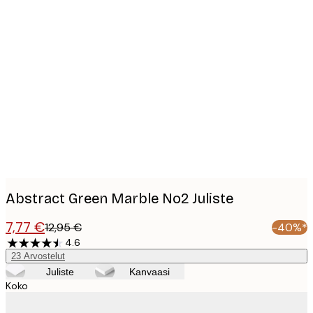
Product
images
Abstract Green Marble No2 Juliste
7,77 €
12,95 €
-40%*
4.6
23
Arvostelut
Juliste
Kanvaasi
Koko