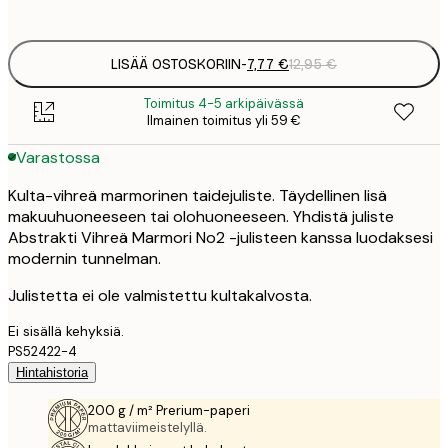
options
LISÄÄ OSTOSKORIIN
-
7,77 €
12,95 €
Toimitus 4-5 arkipäivässä
Ilmainen toimitus yli 59 €
Varastossa
Kulta-vihreä marmorinen taidejuliste. Täydellinen lisä
makuuhuoneeseen tai olohuoneeseen. Yhdistä juliste
Abstrakti Vihreä Marmori No2 -julisteen kanssa luodaksesi
modernin tunnelman.
Julistetta ei ole valmistettu kultakalvosta.
Ei sisällä kehyksiä.
PS52422-4
Hintahistoria
200 g / m² Prerium-paperi
mattaviimeistelyllä.