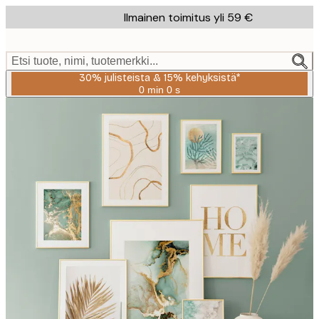
Skip
Ilmainen toimitus yli 59 €
to
main
content.
Etsi tuote, nimi, tuotemerkki...
30% julisteista & 15% kehyksistä*
0 min
0 s
Voimassa
asti:
2026-
08-
06