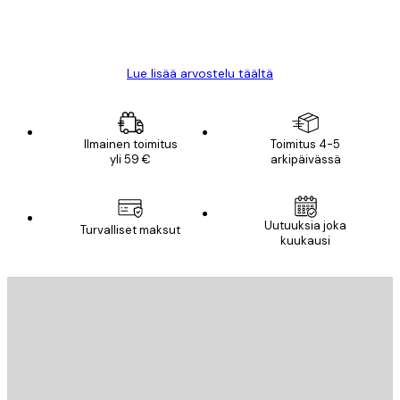
18 touko
Mika S
Lue lisää arvostelu täältä
Ilmainen toimitus
Toimitus 4-5
yli 59 €
arkipäivässä
Sähköposti
Uutuuksia joka
Turvalliset maksut
kuukausi
TILAA
Tietosuojakäytäntö
Sähköposti