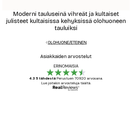
Moderni tauluseinä vihreät ja kultaiset
julisteet kultaisissa kehyksissä olohuoneen
tauluiksi
OLOHUONE/ETEINEN
Asiakkaiden arvostelut
ERINOMAISIA
4.3 5 tähdestä
Perustuen 70920 arvosana.
Lue joitakin arvosteluja täältä.
Varmennettu ostaja
asiakkaiden
arvostelut
All good alweys