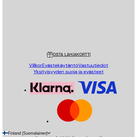
LÄHETÄ
Store
Poster Store
Asiakaspalvelu
OSTA LAHJAKORTTI
Villkor
Evästekäytäntö
Vastuutiedot
Yksityisyyden suoja ja evästeet
Finland (Suomalainen)