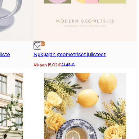
-30%*
liste
Nykyajan geometriset julisteet
Alkaen 15,02 €
21,45 €