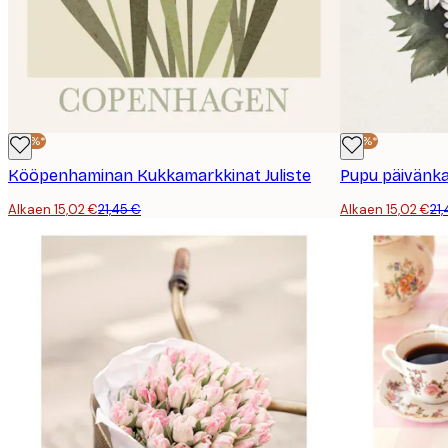
-30%*
-30%*
Kööpenhaminan Kukkamarkkinat Juliste
Pupu päivänka
Alkaen 15,02 €
21,45 €
Alkaen 15,02 €
21