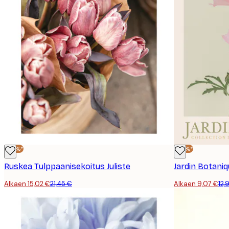
-30%*
-30%*
Ruskea Tulppaanisekoitus Juliste
Jardin Botaniq
Alkaen 15,02 €
21,45 €
Alkaen 9,07 €
12,