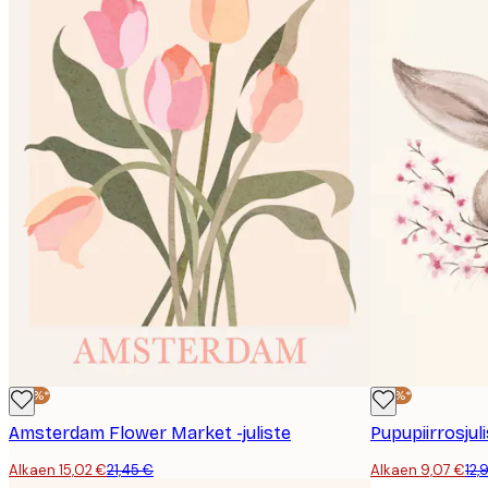
-30%*
-30%*
Amsterdam Flower Market -juliste
Pupupiirrosjul
Alkaen 15,02 €
21,45 €
Alkaen 9,07 €
12,