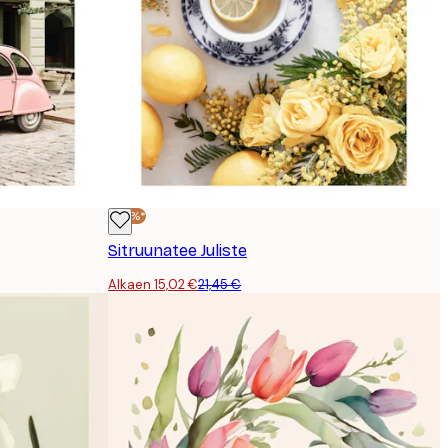
-30%*
Sitruunatee Juliste
Alkaen 15,02 €
21,45 €