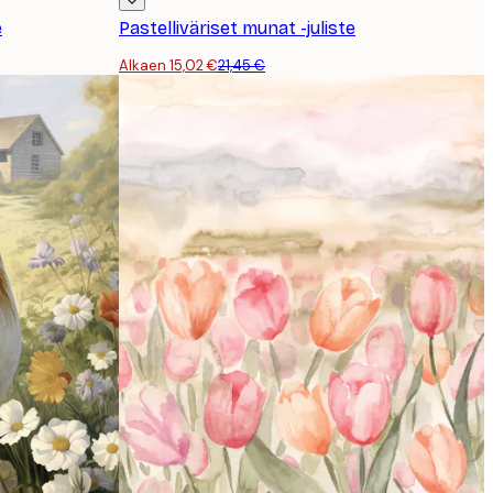
e
Pastelliväriset munat -juliste
Alkaen 15,02 €
21,45 €