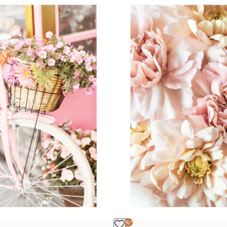
-30%*