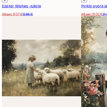
Easter Wishes -juliste
Pinkki pyörä ja
Alkaen 9,07 €
12,95 €
Alkaen 15,02 €
21