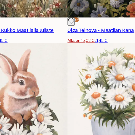
-30%*
 Kukko Maatilalla Juliste
,45 €
Alkaen 15,02 €
21,45 €
TILAA