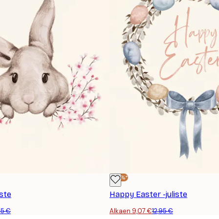
-30%*
iste
Happy Easter -juliste
95 €
Alkaen 9,07 €
12,95 €