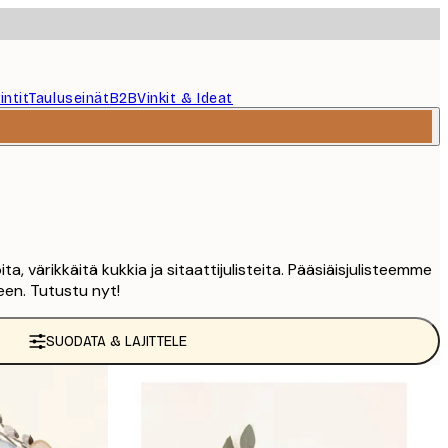
intit
Tauluseinät
B2B
Vinkit & Ideat
, värikkäitä kukkia ja sitaattijulisteita. Pääsiäisjulisteemme
en. Tutustu nyt!
SUODATA & LAJITTELE