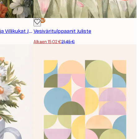
-30%*
Olga Telnova - Maatilan Kana ja Villikukat Juliste
Vesiväritulppaanit Juliste
Alkaen 15,02 €
21,45 €