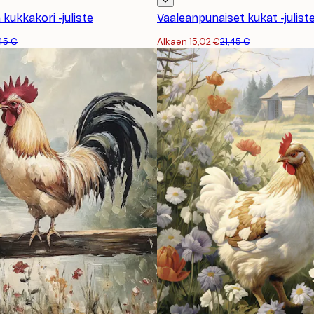
 kukkakori -juliste
Vaaleanpunaiset kukat -julist
,45 €
Alkaen 15,02 €
21,45 €