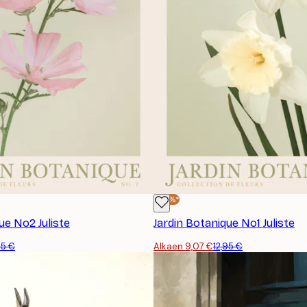
-30%*
ue No2 Juliste
Jardin Botanique No1 Juliste
95 €
Alkaen 9,07 €
12,95 €