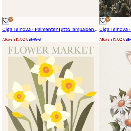
-30%*
-30%*
Olga Telnova - Paimententyttö lampaiden kanssa Juliste
Olga Telnova -
Alkaen 15,02 €
21,45 €
Alkaen 15,02 €
21
Sähköposti
Tietosuojakäytäntö