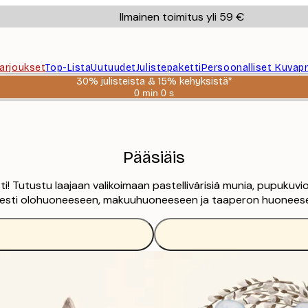
Ilmainen toimitus yli 59 €
Tarjoukset
Top-Lista
Uutuudet
Julistepaketti
Persoonalliset Kuvapr
30% julisteista & 15% kehyksistä*
0 min
0 s
Voimassa
asti:
2026-
08-
06
Pääsiäis
! Tutustu laajaan valikoimaan pastellivärisiä munia, pupukuvioita
isesti olohuoneeseen, makuuhuoneeseen ja taaperon huoneese