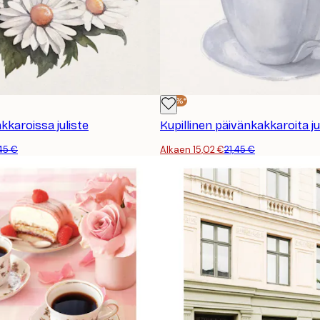
-30%*
kkaroissa juliste
Kupillinen päivänkakkaroita ju
,45 €
Alkaen 15,02 €
21,45 €