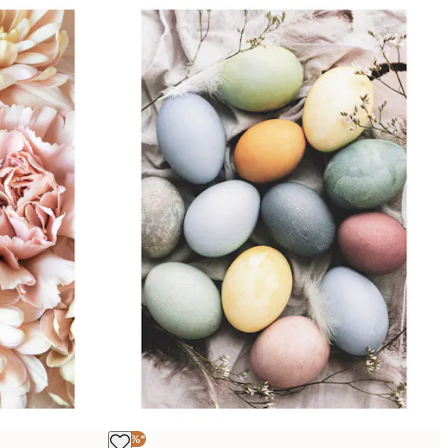
-30%*