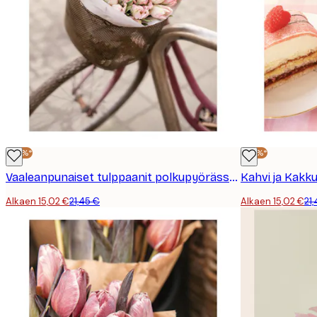
-30%*
-30%*
Vaaleanpunaiset tulppaanit polkupyörässä juliste
Kahvi ja Kakku
Alkaen 15,02 €
21,45 €
Alkaen 15,02 €
21