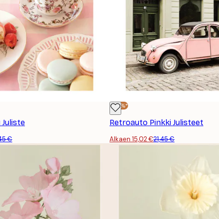
-30%*
 Juliste
Retroauto Pinkki Julisteet
,45 €
Alkaen 15,02 €
21,45 €