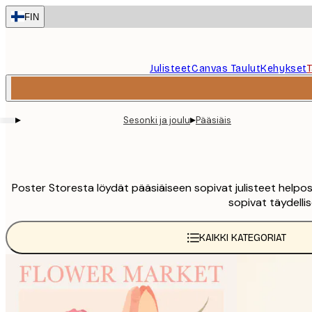
Skip
FIN
to
main
content.
Julisteet
Canvas Taulut
Kehykset
▸
▸
Sesonki ja joulu
Pääsiäis
Poster Storesta löydät pääsiäiseen sopivat julisteet helposti
sopivat täydell
KAIKKI KATEGORIAT