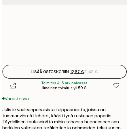
12
30x40 cm
2
19
50x70 cm
3
Frame
options
LISÄÄ OSTOSKORIIN
-
12,87 €
21,45 €
Toimitus 4-5 arkipäivässä
Ilmainen toimitus yli 59 €
Varastossa
Juliste vaaleanpunaisista tulppaaneista, joissa on
tummanvihreät lehdet, käärittynä ruskeaan paperiin.
Täydellinen tauluseinäta mihin tahansa huoneeseen sen
herkkien valkoisten terälehtien ja pehmeiden tekstuurien