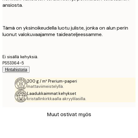
ansiosta.
Tämä on yksinoikeudella luotu juliste, jonka on alun perin
luonut valokuvaajamme taideateljeessamme.
Ei sisällä kehyksiä.
PS53364-5
Hintahistoria
200 g / m² Prerium-paperi
mattaviimeistelyllä.
Laadukkaimmat kehykset
kristallinkirkkaalla akryylilasilla.
Muut ostivat myös