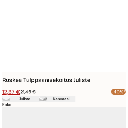
Product
images
Ruskea Tulppaanisekoitus Juliste
12,87 €
21,45 €
-40%*
Juliste
Kanvaasi
Koko