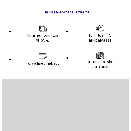
Lue lisää arvostelu täältä
Ilmainen toimitus
Toimitus 4-5
yli 59 €
arkipäivässä
Uutuuksia joka
Turvalliset maksut
kuukausi
Sähköposti
LÄHETÄ