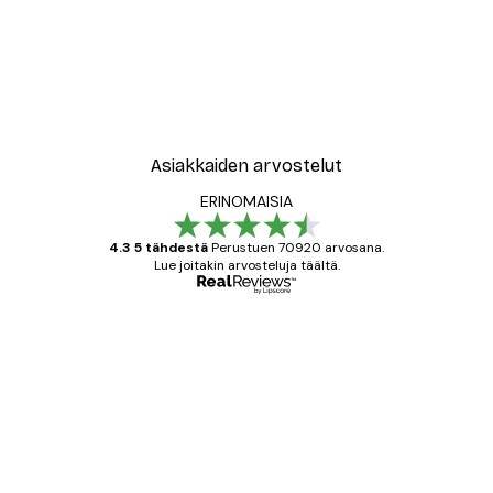
Asiakkaiden arvostelut
ERINOMAISIA
4.3 5 tähdestä
Perustuen 70920 arvosana.
Lue joitakin arvosteluja täältä.
Varmennettu ostaja
asiakkaiden
arvostelut
All good alweys
18 touko
Mika S