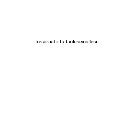
-70%
Outlet
Heinikko Juliste
Alkaen 3,88 €
12,95 €
Inspiraatiota tauluseinällesi