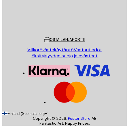
Store
Poster Store
Asiakaspalvelu
OSTA LAHJAKORTTI
Villkor
Evästekäytäntö
Vastuutiedot
Yksityisyyden suoja ja evästeet
Finland (Suomalainen)
Copyright ©
2026
,
Poster Store
AB
Fantastic Art. Happy Prices.