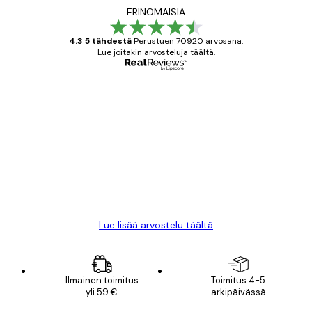
ERINOMAISIA
4.3 5 tähdestä
Perustuen 70920 arvosana.
Lue joitakin arvosteluja täältä.
Varmennettu ostaja
asiakkaiden
arvostelut
All good alweys
18 touko
Mika S
Lue lisää arvostelu täältä
Ilmainen toimitus
Toimitus 4-5
yli 59 €
arkipäivässä