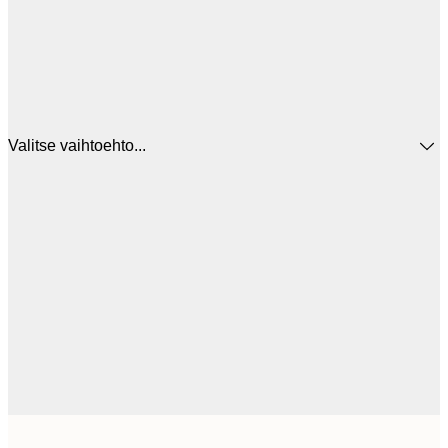
Valitse vaihtoehto...
12