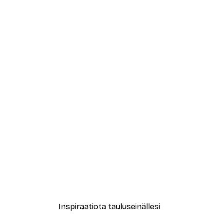
-40%*
Juliste
Dior Mekko Juliste
Alkaen 7,77 €
12,95 €
Inspiraatiota tauluseinällesi