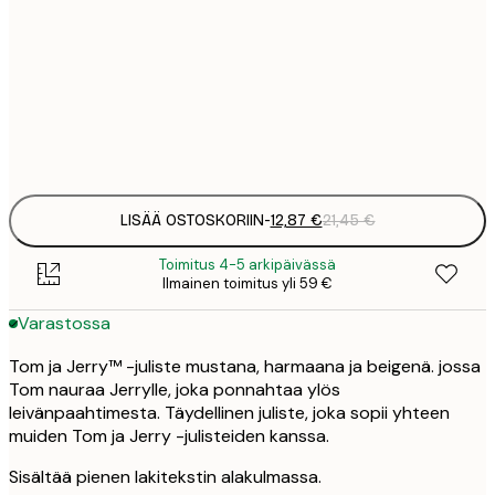
30x40 cm
2
21
50x70 cm
3
Frame
options
LISÄÄ OSTOSKORIIN
-
12,87 €
21,45 €
Toimitus 4-5 arkipäivässä
Ilmainen toimitus yli 59 €
Varastossa
Tom ja Jerry™ -juliste mustana, harmaana ja beigenä. jossa
Tom nauraa Jerrylle, joka ponnahtaa ylös
leivänpaahtimesta. Täydellinen juliste, joka sopii yhteen
muiden Tom ja Jerry -julisteiden kanssa.
Sisältää pienen lakitekstin alakulmassa.