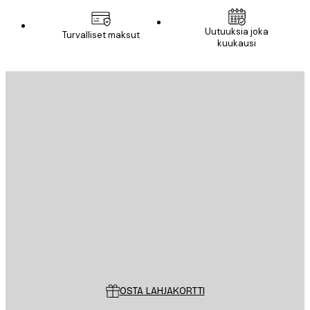
Uutuuksia joka
Turvalliset maksut
kuukausi
Sähköposti
LÄHETÄ
Store
Poster Store
Asiakaspalvelu
OSTA LAHJAKORTTI