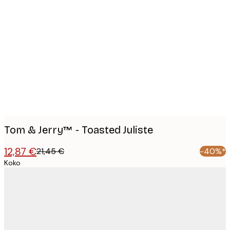
Product
images
Tom & Jerry™ - Toasted Juliste
12,87 €
21,45 €
-40%*
Koko