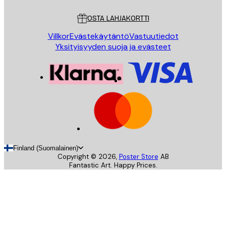
Asiakaspalvelu
OSTA LAHJAKORTTI
Villkor
Evästekäytäntö
Vastuutiedot
Yksityisyyden suoja ja evästeet
Finland (Suomalainen)
Copyright ©
2026
,
Poster Store
AB
Fantastic Art. Happy Prices.