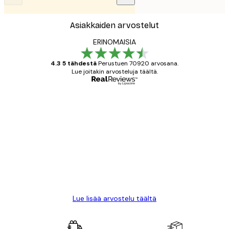
Asiakkaiden arvostelut
ERINOMAISIA
4.3 5 tähdestä
Perustuen 70920 arvosana.
Lue joitakin arvosteluja täältä.
Varmennettu ostaja
asiakkaiden
arvostelut
All good alweys
18 touko
Mika S
Lue lisää arvostelu täältä