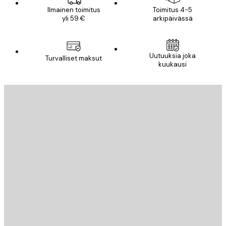
Ilmainen toimitus
Toimitus 4-5
yli 59 €
arkipäivässä
Sähköposti
Uutuuksia joka
Turvalliset maksut
kuukausi
TILAA
Tietosuojakäytäntö
Sähköposti
LÄHETÄ
Store
Poster Store