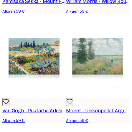
Kamisaka Sekka - Mount Fuji from Momoyogusa Kanvaasi
William Morris - Willow Bough Pink Landscape Kanvaasi
Alkaen 59 €
Alkaen 59 €
Van Gogh - Puutarha Arlesissa Maisema Kanvaasi
Monet - Unikonpellot Argenteuilin Lähellä Maisema Kanvaasi
Alkaen 59 €
Alkaen 59 €