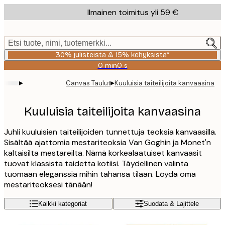
Skip
Ilmainen toimitus yli 59 €
to
main
content.
Etsi tuote, nimi, tuotemerkki...
30% julisteista & 15% kehyksistä*
0 min
0 s
Voimassa
asti:
▸
▸
Canvas Taulut
Kuuluisia taiteilijoita kanvaasina
2026-
08-
06
Kuuluisia taiteilijoita kanvaasina
Juhli kuuluisien taiteilijoiden tunnettuja teoksia kanvaasilla.
Sisältää ajattomia mestariteoksia Van Goghin ja Monet'n
kaltaisilta mestareilta. Nämä korkealaatuiset kanvaasit
tuovat klassista taidetta kotiisi. Täydellinen valinta
tuomaan eleganssia mihin tahansa tilaan. Löydä oma
mestariteoksesi tänään!
Kaikki kategoriat
Suodata & Lajittele