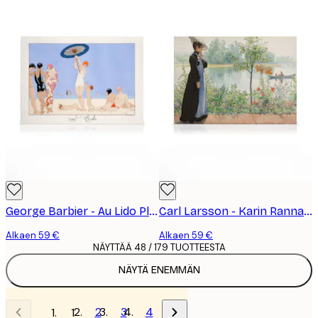
George Barbier - Au Lido Plate no.14 Kanvaasi
Carl Larsson - Karin Rannalla Kanvaasi
Alkaen 59 €
Alkaen 59 €
NÄYTTÄÄ 48 / 179 TUOTTEESTA
NÄYTÄ ENEMMÄN
2
3
4
1