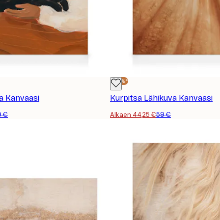
-25%*
sa Kanvaasi
Kurpitsa Lähikuva Kanvaasi
9 €
Alkaen 44,25 €
59 €