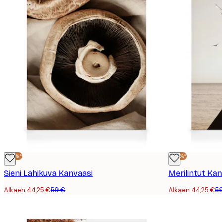
-25%*
-25%*
Sieni Lähikuva Kanvaasi
Merilintut Ka
Alkaen 44,25 €
59 €
Alkaen 44,25 €
5