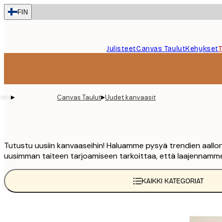
Skip
FIN
to
main
content.
Julisteet
Canvas Taulut
Kehykset
▸
▸
Canvas Taulut
Uudet kanvaasit
Tutustu uusiin kanvaaseihin! Haluamme pysyä trendien aallonh
uusimman taiteen tarjoamiseen tarkoittaa, että laajennamme 
KAIKKI KATEGORIAT