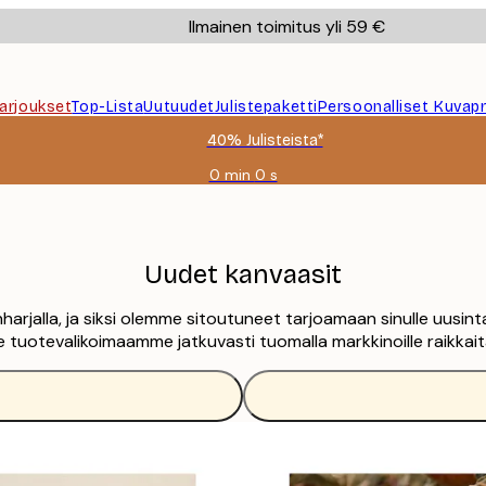
Ilmainen toimitus yli 59 €
Tarjoukset
Top-Lista
Uutuudet
Julistepaketti
Persoonalliset Kuvapr
40% Julisteista*
0 min
0 s
Voimassa
asti:
2026-
08-
09
Uudet kanvaasit
arjalla, ja siksi olemme sitoutuneet tarjoamaan sinulle uusin
tuotevalikoimaamme jatkuvasti tuomalla markkinoille raikkaita