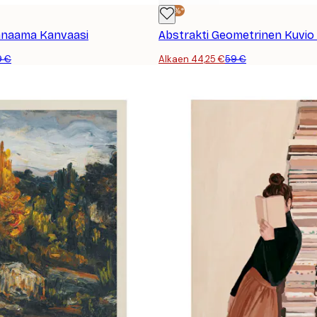
-25%*
anaama Kanvaasi
Abstrakti Geometrinen Kuvio
9 €
Alkaen 44,25 €
59 €