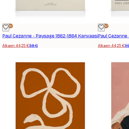
-25%*
-25%*
Paul Cezanne - Paysage 1862-1864 Kanvaasi
Paul Cezanne 
Alkaen 44,25 €
59 €
Alkaen 44,25 €
5