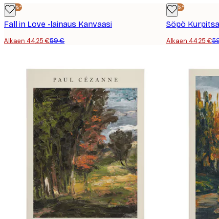
-25%*
-25%*
Fall in Love -lainaus Kanvaasi
Söpö Kurpits
Alkaen 44,25 €
59 €
Alkaen 44,25 €
5