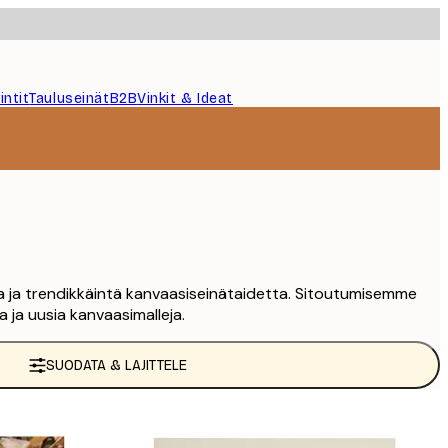
intit
Tauluseinät
B2B
Vinkit & Ideat
ta ja trendikkäintä kanvaasiseinätaidetta. Sitoutumisemme
 ja uusia kanvaasimalleja.
SUODATA & LAJITTELE