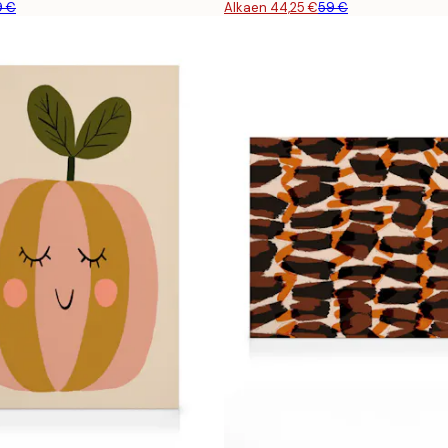
9 €
Alkaen 44,25 €
59 €