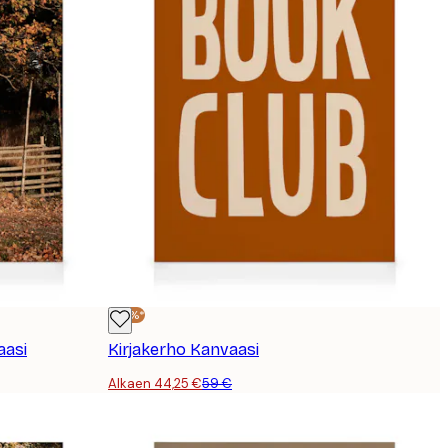
-25%*
aasi
Kirjakerho Kanvaasi
Alkaen 44,25 €
59 €