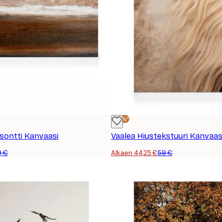
-25%*
isontti Kanvaasi
Vaalea Hiustekstuuri Kanvaas
9 €
Alkaen 44,25 €
59 €