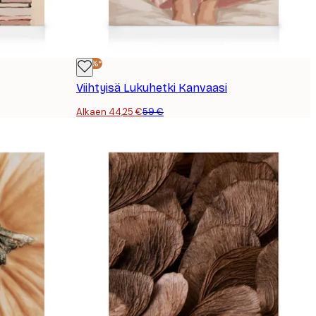
-25%*
Viihtyisä Lukuhetki Kanvaasi
Alkaen 44,25 €
59 €