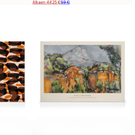
Alkaen 44,25 €
59 €