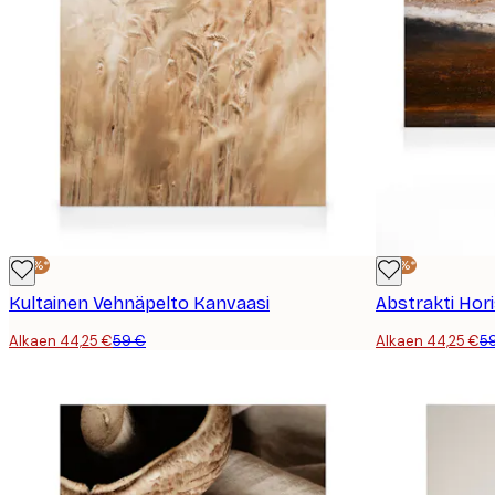
-25%*
-25%*
Kultainen Vehnäpelto Kanvaasi
Abstrakti Hor
Alkaen 44,25 €
59 €
Alkaen 44,25 €
5