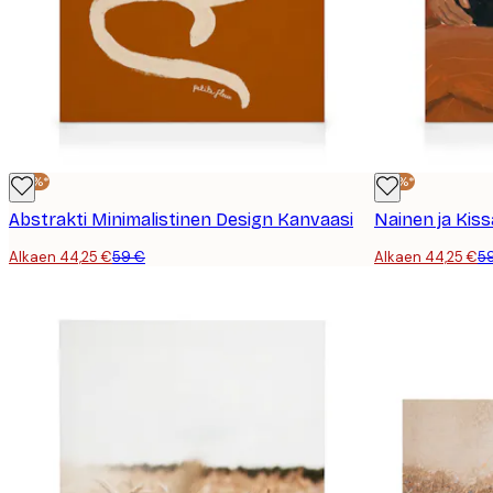
-25%*
-25%*
Abstrakti Minimalistinen Design Kanvaasi
Nainen ja Kis
Alkaen 44,25 €
59 €
Alkaen 44,25 €
5