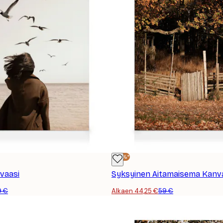
-25%*
nvaasi
Syksyinen Aitamaisema Kanv
9 €
Alkaen 44,25 €
59 €