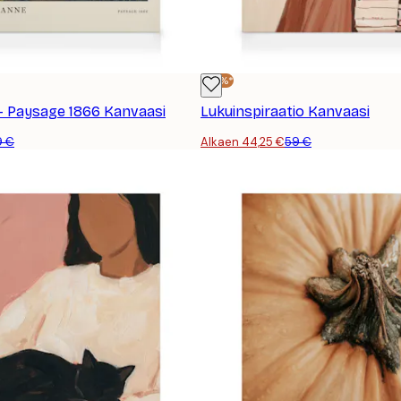
-25%*
- Paysage 1866 Kanvaasi
Lukuinspiraatio Kanvaasi
9 €
Alkaen 44,25 €
59 €