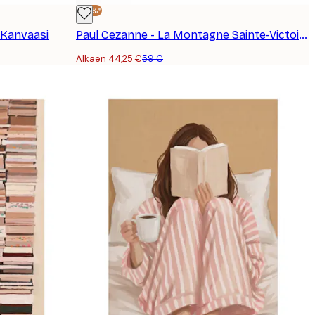
-25%*
 Kanvaasi
Paul Cezanne - La Montagne Sainte-Victoire vue de la carrière Bibémus Kanvaasi
Alkaen 44,25 €
59 €