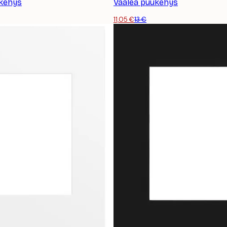
ukehys
Vaalea puukehys
11,05 €
13 €
TILAA