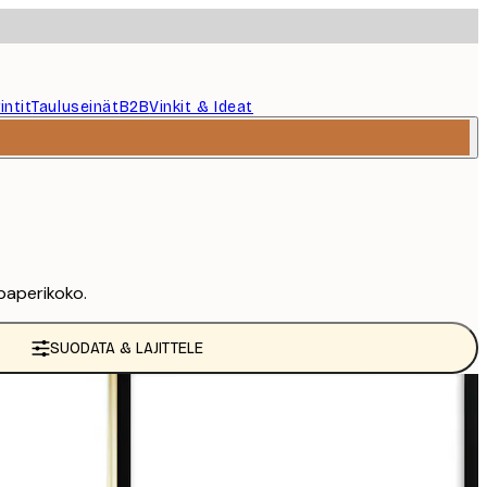
intit
Tauluseinät
B2B
Vinkit & Ideat
 paperikoko.
SUODATA & LAJITTELE