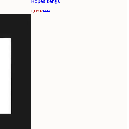
Hopea kehys
11,05 €
13 €