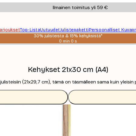
Ilmainen toimitus yli 59 €
Tarjoukset
Top-Lista
Uutuudet
Julistepaketti
Persoonalliset Kuvapr
30% julisteista & 15% kehyksistä*
0 min
0 s
Voimassa
asti:
2026-
08-
06
Kehykset 21x30 cm (A4)
ulisteisiin (21x29,7 cm), tämä on täsmälleen sama kuin yleisin