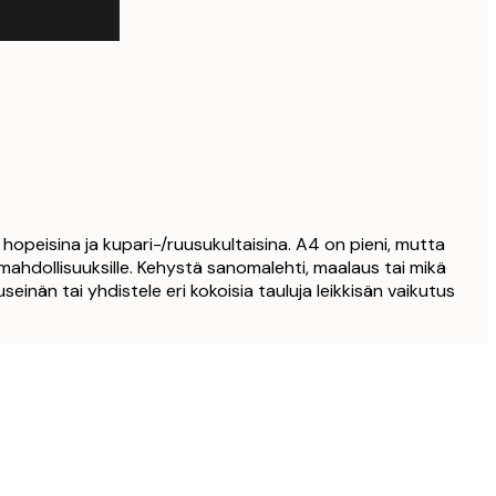
hopeisina ja kupari-/ruusukultaisina. A4 on pieni, mutta
 mahdollisuuksille. Kehystä sanomalehti, maalaus tai mikä
seinän tai yhdistele eri kokoisia tauluja leikkisän vaikutus
Varmennettu ostaja
Tilaaminen ol