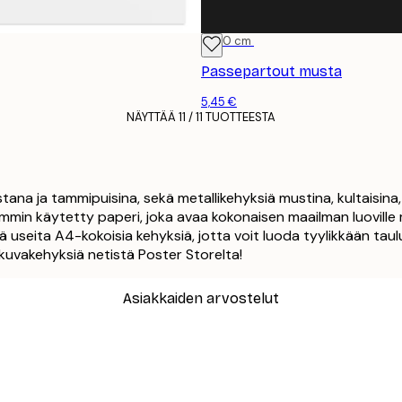
21x30 cm
Passepartout musta
5,45 €
NÄYTTÄÄ 11 / 11 TUOTTEESTA
na ja tammipuisina, sekä metallikehyksiä mustina, kultaisina, 
simmin käytetty paperi, joka avaa kokonaisen maailman luoville
ä useita A4-kokoisia kehyksiä, jotta voit luoda tyylikkään taulu
a kuvakehyksiä netistä Poster Storelta!
Asiakkaiden arvostelut