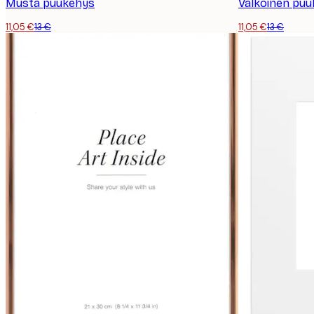
Musta puukehys
Valkoinen pu
11,05 €
13 €
11,05 €
13 €
Tietosuojakäytäntö