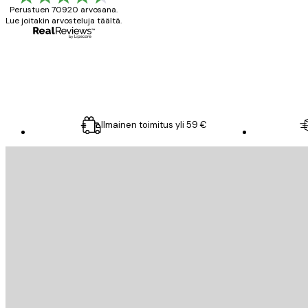
Perustuen 70920 arvosana.
Lue joitakin arvosteluja täältä.
18 touko
Mika S
Ilmainen toimitus yli 59 €
Sähköposti
LÄHETÄ