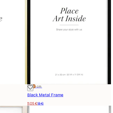
-15%*
21x30 cm
Black Metal Frame
11,05 €
13 €