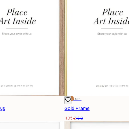
-15%*
21x30 cm
ys
Gold Frame
11,05 €
13 €