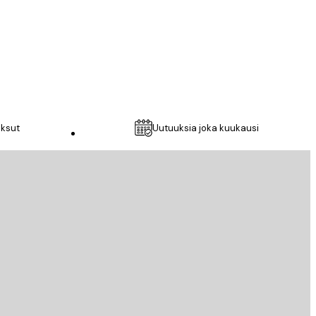
31 maalis
IINA H
aksut
Uutuuksia joka kuukausi