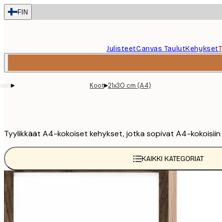
Skip
FIN
to
main
content.
Julisteet
Canvas Taulut
Kehykset
▸
▸
Koot
21x30 cm (A4)
Tyylikkäät A4-kokoiset kehykset, jotka sopivat A4-kokoisiin j
KAIKKI KATEGORIAT