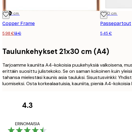
-54%
21x30 cm
21x30 cm
Copper Frame
Passepartout
5,98 €
13 €
5,45 €
Taulunkehykset 21x30 cm (A4)
Tarjoamme kauniita A4-kokoisia puukehyksiä valkoisena, musta
erittäin suosittu julistekoko. Se on saman kokoinen kuin ylei
tahansa mielestäsi kaunis asia tauluksi. Sisustusvinkki: Yhdist
luomiseksi. Osta korkealaatuisia, kauniita, pieniä A4-kokoisi
4.3
asiakkaiden
arvostelut
All good alweys
ERINOMAISIA