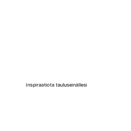
-40%*
Kukoistava Eiffel-torni Juliste
Alkaen 7,77 €
12,95 €
Inspiraatiota tauluseinällesi