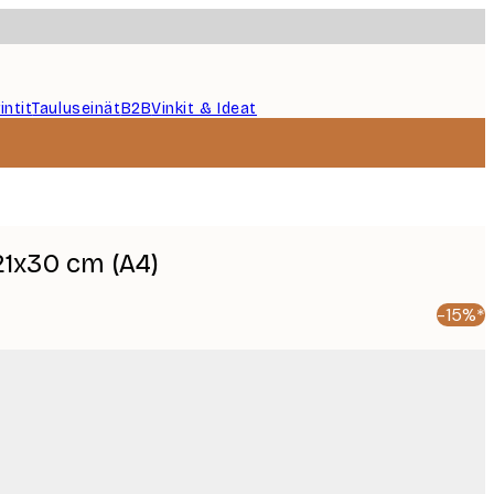
intit
Tauluseinät
B2B
Vinkit & Ideat
1x30 cm (A4)
-15%*