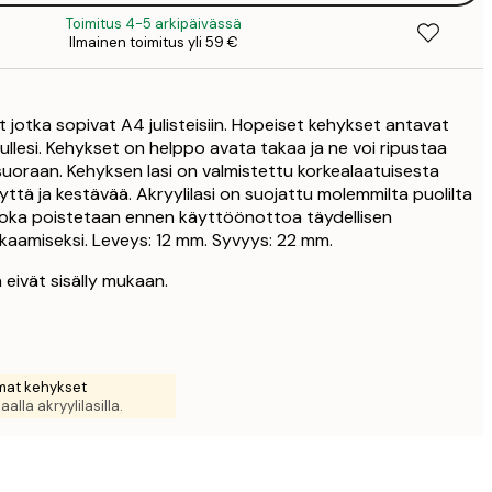
Toimitus 4-5 arkipäivässä
38
Ilmainen toimitus yli 59 €
4
52
6
 jotka sopivat A4 julisteisiin. Hopeiset kehykset antavat
lullesi. Kehykset on helppo avata takaa ja ne voi ripustaa
suoraan. Kehyksen lasi on valmistettu korkealaatuisesta
vyttä ja kestävää. Akryylilasi on suojattu molemmilta puolilta
, joka poistetaan ennen käyttöönottoa täydellisen
aamiseksi. Leveys: 12 mm. Syvyys: 22 mm.
 eivät sisälly mukaan.
at kehykset
aalla akryylilasilla.