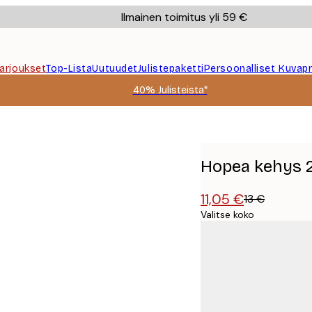
Ilmainen toimitus yli 59 €
Tarjoukset
Top-Lista
Uutuudet
Julistepaketti
Persoonalliset Kuvapr
40% Julisteista*
Hopea kehys 2
11,05 €
13 €
Valitse koko