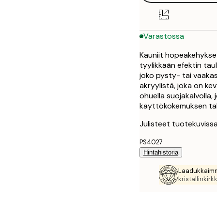
Varastossa
Kauniit hopeakehykset
tyylikkään efektin tau
joko pysty- tai vaaka
akryylistä, joka on ke
ohuella suojakalvolla
käyttökokemuksen tak
Julisteet tuotekuvissa
PS4027
Hintahistoria
Laadukkaimm
kristallinkirkk