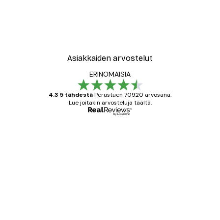
Asiakkaiden arvostelut
ERINOMAISIA
4.3 5 tähdestä
Perustuen 70920 arvosana.
Lue joitakin arvosteluja täältä.
Varmennettu ostaja
asiakkaiden
arvostelut
All good alweys
18 touko
Mika S