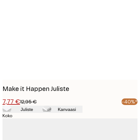
Product
images
Make it Happen Juliste
7,77 €
12,95 €
-40%*
Juliste
Kanvaasi
Koko