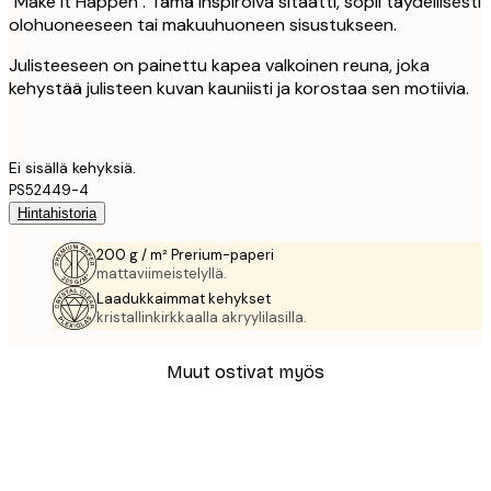
"Make it Happen". Tämä inspiroiva sitaatti, sopii täydellisesti
olohuoneeseen tai makuuhuoneen sisustukseen.
Julisteeseen on painettu kapea valkoinen reuna, joka
kehystää julisteen kuvan kauniisti ja korostaa sen motiivia.
Ei sisällä kehyksiä.
PS52449-4
Hintahistoria
200 g / m² Prerium-paperi
mattaviimeistelyllä.
Laadukkaimmat kehykset
kristallinkirkkaalla akryylilasilla.
Muut ostivat myös