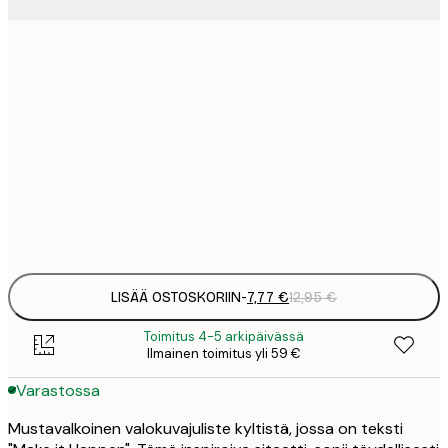
7
21x30 cm
1
12
30x40 cm
2
19
50x70 cm
3
Frame
options
LISÄÄ OSTOSKORIIN
-
7,77 €
12,95 €
Toimitus 4-5 arkipäivässä
Ilmainen toimitus yli 59 €
Varastossa
Mustavalkoinen valokuvajuliste kyltistä, jossa on teksti