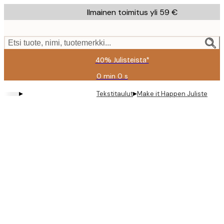
Skip
Ilmainen toimitus yli 59 €
to
main
content.
Etsi tuote, nimi, tuotemerkki...
40% Julisteista*
0 min
0 s
Voimassa
asti:
▸
▸
Tekstitaulut
Make it Happen Juliste
2026-
08-
09