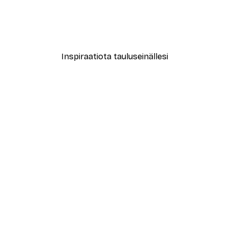
avaa Kakaistua Juliste
Missä Paska Tapahtuu Jul
Alkaen 7,77 €
12,95 €
Inspiraatiota tauluseinällesi