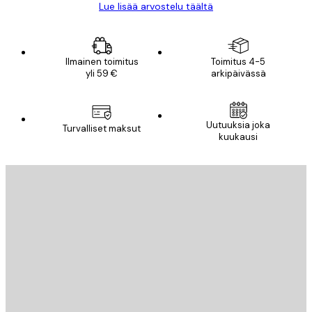
Lue lisää arvostelu täältä
Ilmainen toimitus
Toimitus 4-5
yli 59 €
arkipäivässä
Uutuuksia joka
Turvalliset maksut
kuukausi
Sähköposti
LÄHETÄ