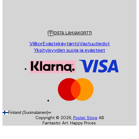
Store
Poster Store
Asiakaspalvelu
OSTA LAHJAKORTTI
Villkor
Evästekäytäntö
Vastuutiedot
Yksityisyyden suoja ja evästeet
Finland (Suomalainen)
Copyright ©
2026
,
Poster Store
AB
Fantastic Art. Happy Prices.