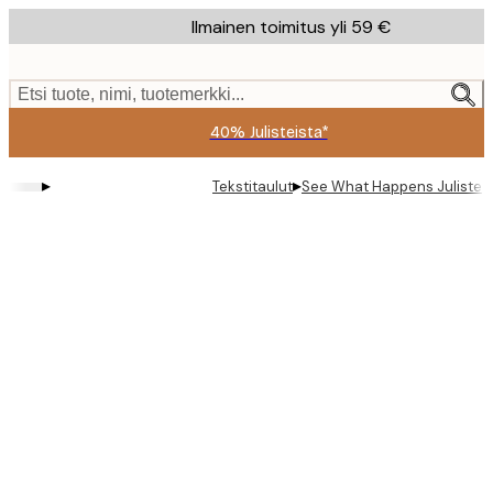
Skip
Ilmainen toimitus yli 59 €
to
main
content.
Etsi tuote, nimi, tuotemerkki...
40% Julisteista*
▸
▸
Tekstitaulut
See What Happens Juliste