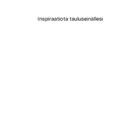
Alkaen 7,77 €
12,95 €
Inspiraatiota tauluseinällesi