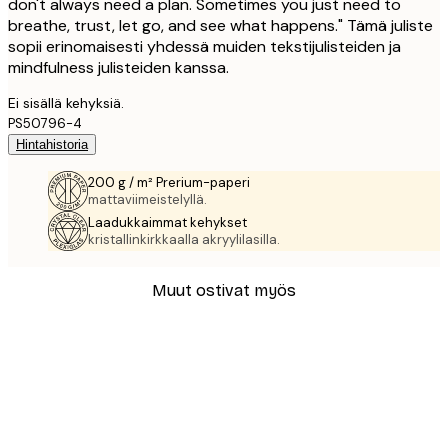
don't always need a plan. Sometimes you just need to
breathe, trust, let go, and see what happens." Tämä juliste
sopii erinomaisesti yhdessä muiden tekstijulisteiden ja
mindfulness julisteiden kanssa.
Ei sisällä kehyksiä.
PS50796-4
Hintahistoria
200 g / m² Prerium-paperi
mattaviimeistelyllä.
Laadukkaimmat kehykset
kristallinkirkkaalla akryylilasilla.
Muut ostivat myös