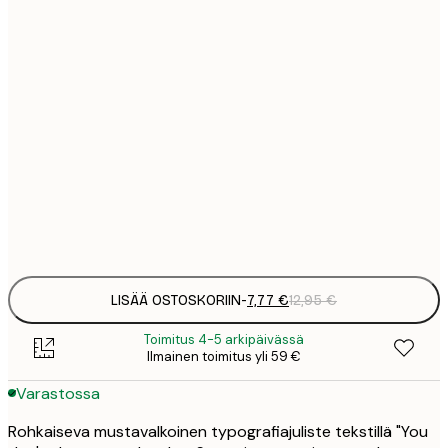
7
21x30 cm
1
12
30x40 cm
2
16
40x50 cm
2
19
50x70 cm
3
Frame
options
LISÄÄ OSTOSKORIIN
-
7,77 €
12,95 €
Toimitus 4-5 arkipäivässä
Ilmainen toimitus yli 59 €
Varastossa
Rohkaiseva mustavalkoinen typografiajuliste tekstillä "You