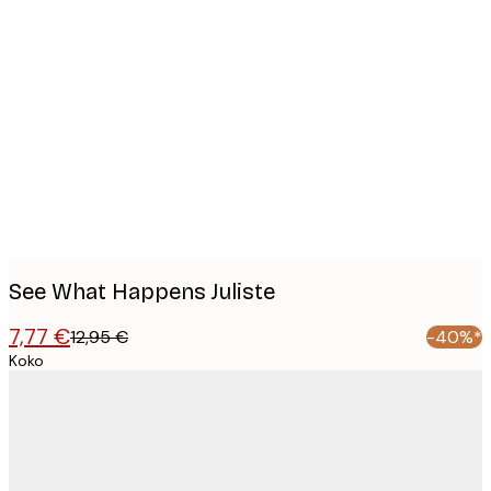
Product
images
See What Happens Juliste
7,77 €
12,95 €
-40%*
Koko