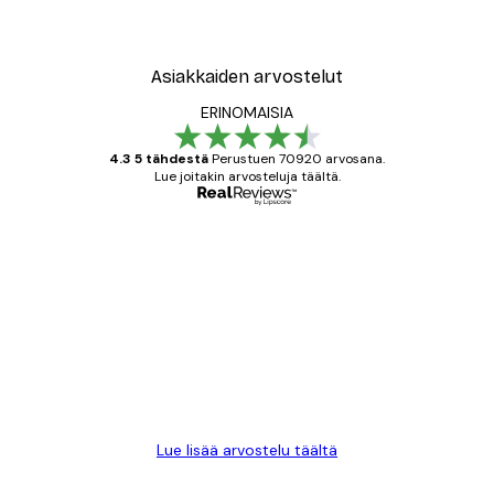
Asiakkaiden arvostelut
ERINOMAISIA
4.3 5 tähdestä
Perustuen 70920 arvosana.
Lue joitakin arvosteluja täältä.
Varmennettu ostaja
asiakkaiden
arvostelut
All good alweys
18 touko
Mika S
Lue lisää arvostelu täältä