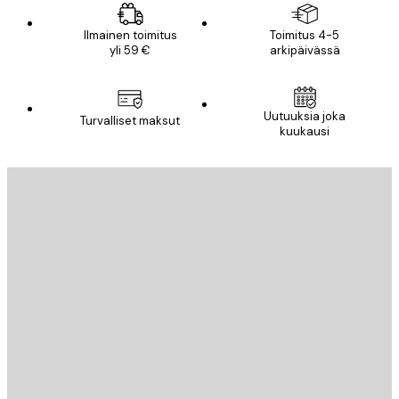
Ilmainen toimitus
Toimitus 4-5
yli 59 €
arkipäivässä
Uutuuksia joka
Turvalliset maksut
kuukausi
Sähköposti
LÄHETÄ
Store
Poster Store