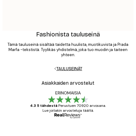
Fashionista tauluseinä
Tämä tauluseinä sisältää taidetta huulista, muotikuvista ja Prada
Marfa -tekstistä. Tyylikäs yhdistelmä, joka tuo muodin ja taiteen
yhteen.
TAULUSEINÄT
Asiakkaiden arvostelut
ERINOMAISIA
4.3 5 tähdestä
Perustuen 70920 arvosana.
Lue joitakin arvosteluja täältä.
Varmennettu ostaja
asiakkaiden