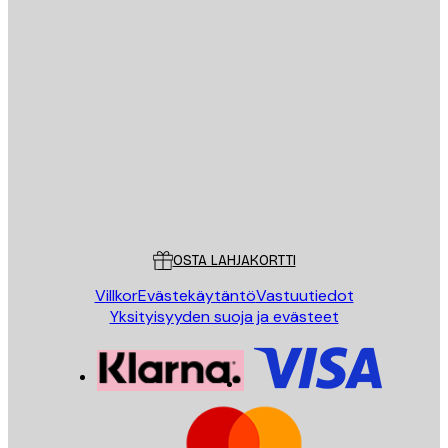
Sähköposti
LÄHETÄ
Store
Poster Store
Asiakaspalvelu
OSTA LAHJAKORTTI
Villkor
Evästekäytäntö
Vastuutiedot
Yksityisyyden suoja ja evästeet