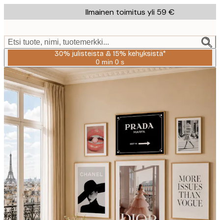
Skip
Ilmainen toimitus yli 59 €
to
main
content.
Etsi tuote, nimi, tuotemerkki...
30% julisteista & 15% kehyksistä*
0 min
0 s
Voimassa
asti:
2026-
08-
06