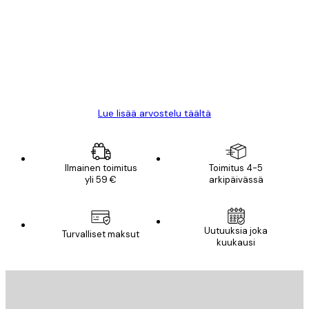
arvostelut
All good alweys
18 touko
Mika S
Lue lisää arvostelu täältä
Ilmainen toimitus
Toimitus 4-5
yli 59 €
arkipäivässä
Sähköposti
Uutuuksia joka
Turvalliset maksut
kuukausi
TILAA
Tietosuojakäytäntö