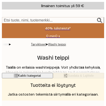
Skip
Ilmainen toimitus yli 59 €
to
main
content.
Etsi tuote, nimi, tuotemerkki...
40% Julisteista*
0 min
0 s
Voimassa
asti:
▸
▸
Tarvikkeet
Washi teippi
2026-
08-
09
Washi teippi
Täällä on erilaisia washiteippejä. Voit yhdistää kehyksiä,
klipsejä ja teippejä ja luoda leikkisän taulusommitelman.
Lue lisää
Kaikki kategoriat
Suodata & Lajittele
Washiteipillä teippaat julisteesi tyylikkäästi ja helposti!
Hyvä ratkaisu lastenhuoneeseen, kirjoituspöydän
Tuotteita ei löytynyt
moodboardiin ja silloin kun et halua tehdä reikiä seiniin.
Jatka ostosten tekemistä siirtymällä eri kategoriaan.