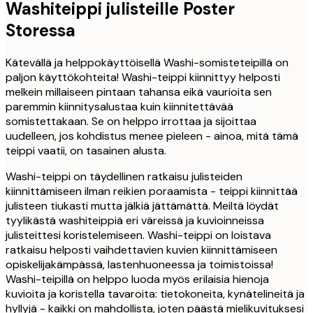
Washiteippi julisteille Poster
Storessa
Kätevällä ja helppokäyttöisellä Washi-somisteteipillä on
paljon käyttökohteita! Washi-teippi kiinnittyy helposti
melkein millaiseen pintaan tahansa eikä vaurioita sen
paremmin kiinnitysalustaa kuin kiinnitettävää
somistettakaan. Se on helppo irrottaa ja sijoittaa
uudelleen, jos kohdistus menee pieleen - ainoa, mitä tämä
teippi vaatii, on tasainen alusta.
Washi-teippi on täydellinen ratkaisu julisteiden
kiinnittämiseen ilman reikien poraamista - teippi kiinnittää
julisteen tiukasti mutta jälkiä jättämättä. Meiltä löydät
tyylikästä washiteippiä eri väreissä ja kuvioinneissa
julisteittesi koristelemiseen. Washi-teippi on loistava
ratkaisu helposti vaihdettavien kuvien kiinnittämiseen
opiskelijakämpässä, lastenhuoneessa ja toimistoissa!
Washi-teipillä on helppo luoda myös erilaisia hienoja
kuvioita ja koristella tavaroita: tietokoneita, kynätelineitä ja
hyllyjä - kaikki on mahdollista, joten päästä mielikuvituksesi