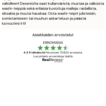
valloilleen! Deseniolta saat kullanväristä, mustaa ja valkoista
washi-teippiä sekä erilaisia kuvioituja malleja: raidallista,
siksakia ja muuta hauskaa. Osta washi-teipit julisteisiin,
somistamiseen tai muuhun askarteluun ja päästä
luovuutesi irti!
Asiakkaiden arvostelut
ERINOMAISIA
4.3 5 tähdestä
Perustuen 70920 arvosana.
Lue joitakin arvosteluja täältä.
Varmennettu ostaja
asiakkaiden
arvostelut
All good alweys
18 touko
Mika S