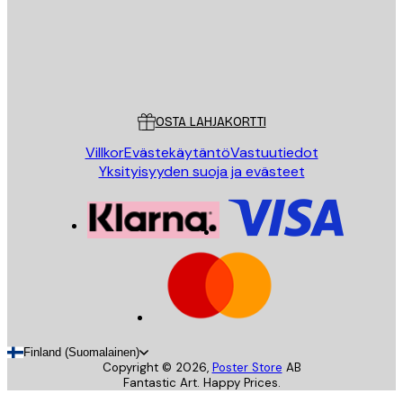
Store
Poster Store
Asiakaspalvelu
OSTA LAHJAKORTTI
Villkor
Evästekäytäntö
Vastuutiedot
Yksityisyyden suoja ja evästeet
Finland (Suomalainen)
Copyright ©
2026
,
Poster Store
AB
Fantastic Art. Happy Prices.