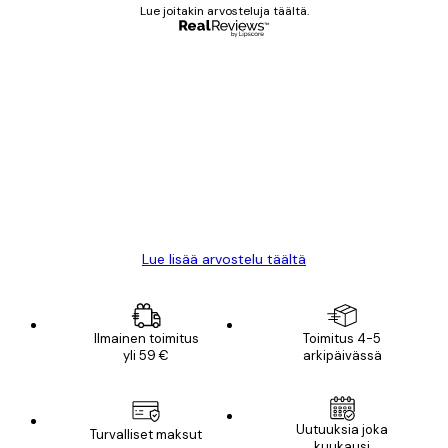
Lue joitakin arvosteluja täältä.
Varmennettu ostaja
asiakkaiden
arvostelut
All good alweys
18 touko
Mika S
Lue lisää arvostelu täältä
Ilmainen toimitus
Toimitus 4-5
yli 59 €
arkipäivässä
Sähköposti
Uutuuksia joka
Turvalliset maksut
kuukausi