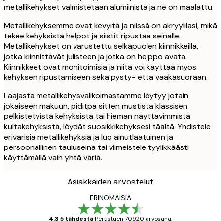
metallikehykset valmistetaan alumiinista ja ne on maalattu.
Metallikehyksemme ovat kevyitä ja niissä on akryylilasi, mikä
tekee kehyksistä helpot ja siistit ripustaa seinälle.
Metallikehykset on varustettu selkäpuolen kiinnikkeillä,
jotka kiinnittävät julisteen ja jotka on helppo avata.
Kiinnikkeet ovat monitoimisia ja niitä voi käyttää myös
kehyksen ripustamiseen sekä pysty- että vaakasuoraan.
Laajasta metallikehysvalikoimastamme löytyy jotain
jokaiseen makuun, piditpä sitten mustista klassisen
pelkistetyistä kehyksistä tai hieman näyttävimmistä
kultakehyksistä, löydät suosikkikehyksesi täältä. Yhdistele
erivärisiä metallikehyksiä ja luo ainutlaatuinen ja
persoonallinen tauluseinä tai viimeistele tyylikkäästi
käyttämällä vain yhtä väriä.
Asiakkaiden arvostelut
ERINOMAISIA
4.3 5 tähdestä
Perustuen 70920 arvosana.