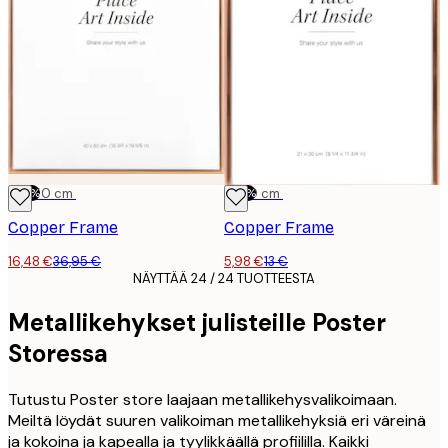
-55%
40x50 cm
-54%
21x30 cm
Copper Frame
Copper Frame
16,48 €
36,95 €
5,98 €
13 €
NÄYTTÄÄ 24 / 24 TUOTTEESTA
Metallikehykset julisteille Poster
Storessa
Tutustu Poster store laajaan metallikehysvalikoimaan.
Meiltä löydät suuren valikoiman metallikehyksiä eri väreinä
ja kokoina ja kapealla ja tyylikkäällä profiililla. Kaikki