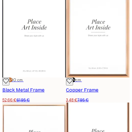
-15%*
70x100 cm
-56%
13x18 cm
Black Metal Frame
Copper Frame
52,66 €
61,95 €
3,48 €
7,95 €