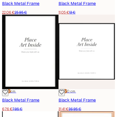
Black Metal Frame
Black Metal Frame
22,06 €
25,95 €
11,05 €
13 €
-15%*
13x18 cm
-15%*
50x50 cm
Black Metal Frame
Black Metal Frame
6,76 €
7,95 €
31,41 €
36,95 €