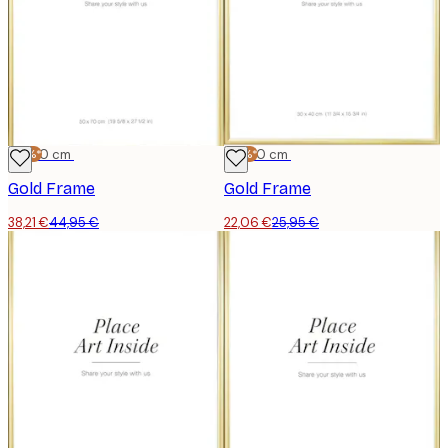
-15%*
50x70 cm
-15%*
30x40 cm
Gold Frame
Gold Frame
38,21 €
44,95 €
22,06 €
25,95 €