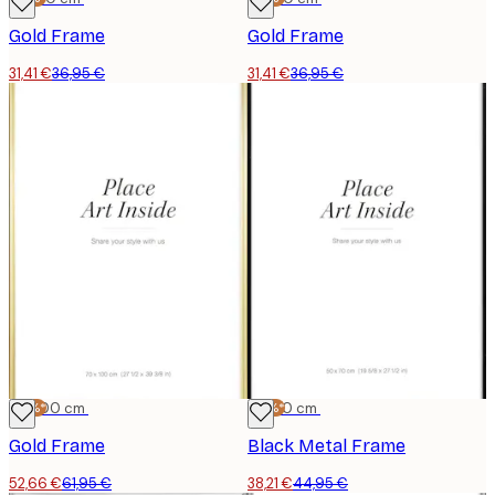
Gold Frame
Gold Frame
31,41 €
36,95 €
31,41 €
36,95 €
-15%*
70x100 cm
-15%*
50x70 cm
Gold Frame
Black Metal Frame
52,66 €
61,95 €
38,21 €
44,95 €