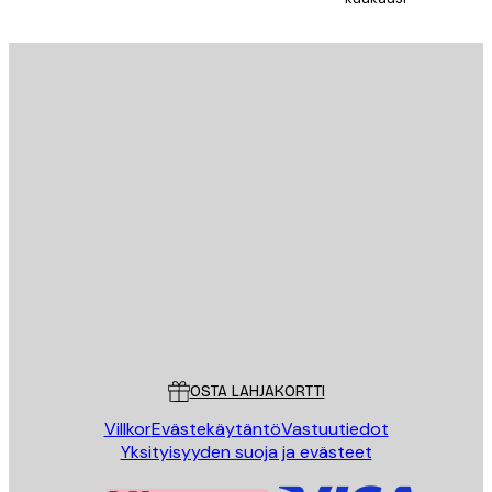
TILAA
Tietosuojakäytäntö
Sähköposti
LÄHETÄ
Store
Poster Store
Asiakaspalvelu
OSTA LAHJAKORTTI
Villkor
Evästekäytäntö
Vastuutiedot
Yksityisyyden suoja ja evästeet