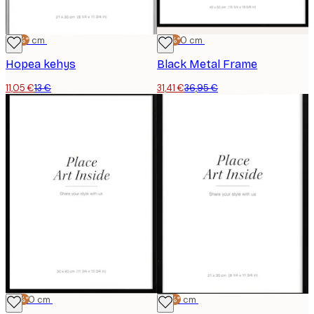
-15%*
21x30 cm
-15%*
40x50 cm
Hopea kehys
Black Metal Frame
11,05 €
13 €
31,41 €
36,95 €
-15%*
30x40 cm
-15%*
21x30 cm