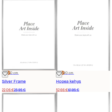
-15%*
30x40 cm
-15%*
70x100 cm
Silver Frame
Hopea kehys
22,06 €
25,95 €
52,66 €
61,95 €