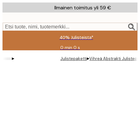
Skip
Ilmainen toimitus yli 59 €
to
main
content.
Etsi tuote, nimi, tuotemerkki...
40% Julisteista*
0 min
0 s
Voimassa
asti:
▸
▸
Julistepaketti
Vihreä Abstrakti Julistepa
2026-
08-
09