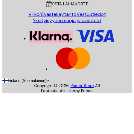
OSTA LAHJAKORTTI
Villkor
Evästekäytäntö
Vastuutiedot
Yksityisyyden suoja ja evästeet
Finland (Suomalainen)
Copyright ©
2026
,
Poster Store
AB
Fantastic Art. Happy Prices.