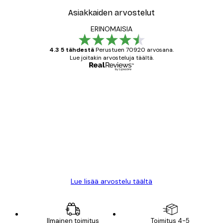
Asiakkaiden arvostelut
ERINOMAISIA
4.3 5 tähdestä
Perustuen 70920 arvosana.
Lue joitakin arvosteluja täältä.
Varmennettu ostaja
asiakkaiden
arvostelut
All good alweys
18 touko
Mika S
Lue lisää arvostelu täältä
Ilmainen toimitus
Toimitus 4-5