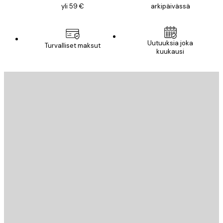
yli 59 €
arkipäivässä
Uutuuksia joka
Turvalliset maksut
kuukausi
Sähköposti
LÄHETÄ
Store
Poster Store
Asiakaspalvelu