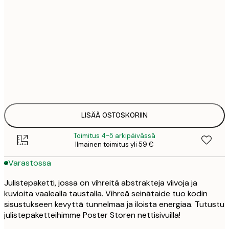
12
21x30 cm
2
21
30x40 cm
4
32
50x70 cm
6
43
70x100 cm
8
LISÄÄ OSTOSKORIIN
Toimitus 4-5 arkipäivässä
Ilmainen toimitus yli 59 €
Varastossa
Julistepaketti, jossa on vihreitä abstrakteja viivoja ja
kuvioita vaalealla taustalla. Vihreä seinätaide tuo kodin
sisustukseen kevyttä tunnelmaa ja iloista energiaa. Tutustu
julistepaketteihimme Poster Storen nettisivuilla!