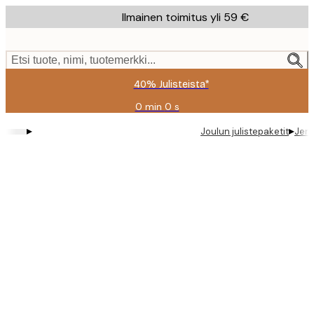
Skip
Ilmainen toimitus yli 59 €
to
main
content.
Etsi tuote, nimi, tuotemerkki...
40% Julisteista*
0 min
0 s
Voimassa
asti:
▸
▸
Joulun julistepaketit
Jenn
2026-
08-
09