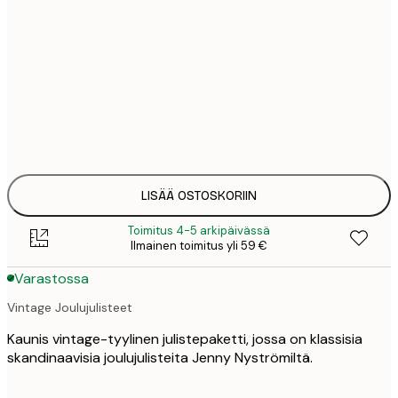
6
13x18 cm
1
12
21x30 cm
2
21
30x40 cm
4
32
50x70 cm
6
LISÄÄ OSTOSKORIIN
Toimitus 4-5 arkipäivässä
Ilmainen toimitus yli 59 €
Varastossa
Vintage Joulujulisteet
Kaunis vintage-tyylinen julistepaketti, jossa on klassisia
skandinaavisia joulujulisteita Jenny Nyströmiltä.