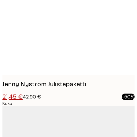
Product
images
Jenny Nyström Julistepaketti
21,45 €
42,90 €
-50%
Koko