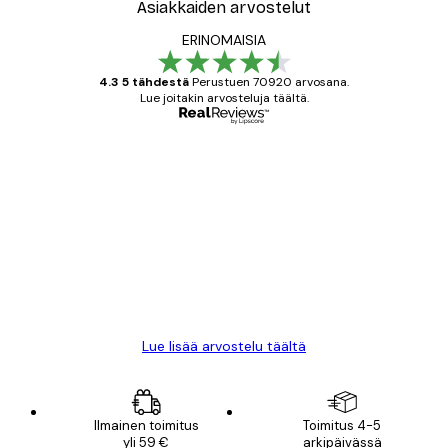
Asiakkaiden arvostelut
ERINOMAISIA
4.3 5 tähdestä
Perustuen 70920 arvosana.
Lue joitakin arvosteluja täältä.
Varmennettu ostaja
asiakkaiden
arvostelut
All good alweys
18 touko
Mika S
Lue lisää arvostelu täältä
Ilmainen toimitus
Toimitus 4-5
yli 59 €
arkipäivässä