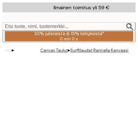
Skip
Ilmainen toimitus yli 59 €
to
main
content.
Etsi tuote, nimi, tuotemerkki...
30% julisteista & 15% kehyksistä*
0 min
0 s
Voimassa
asti:
▸
▸
Canvas Taulut
Surffilaudat Rannalla Kanvaasi
2026-
08-
06