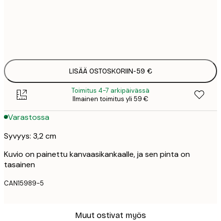
Ei kehystä
LISÄÄ OSTOSKORIIN
-
59 €
Toimitus 4-7 arkipäivässä
Ilmainen toimitus yli 59 €
Varastossa
Syvyys: 3,2 cm
Kuvio on painettu kanvaasikankaalle, ja sen pinta on
tasainen
CAN15989-5
Muut ostivat myös