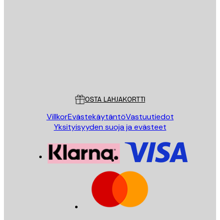
Sähköposti
LÄHETÄ
Store
Poster Store
Asiakaspalvelu
OSTA LAHJAKORTTI
Villkor
Evästekäytäntö
Vastuutiedot
Yksityisyyden suoja ja evästeet