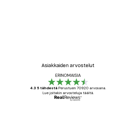
Asiakkaiden arvostelut
ERINOMAISIA
4.3 5 tähdestä
Perustuen 70920 arvosana.
Lue joitakin arvosteluja täältä.
Varmennettu ostaja
asiakkaiden
arvostelut
All good alweys