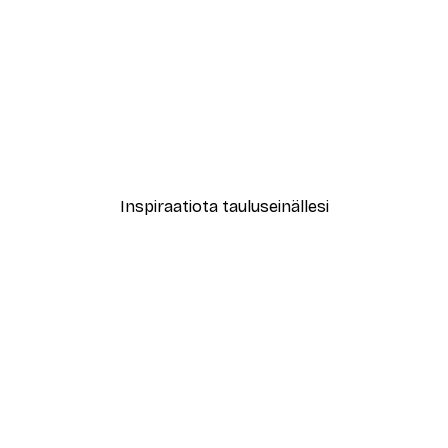
-30%*
New York City Juliste
Alkaen 9,07 €
12,95 €
Inspiraatiota tauluseinällesi