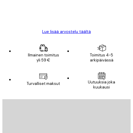
18 touko
Mika S
Lue lisää arvostelu täältä
Ilmainen toimitus
Toimitus 4-5
yli 59 €
arkipäivässä
Uutuuksia joka
Turvalliset maksut
kuukausi