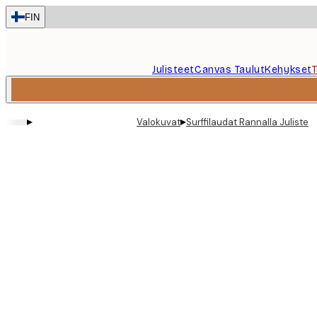
Skip
FIN
to
main
content.
Julisteet
Canvas Taulut
Kehykset
▸
▸
Valokuvat
Surffilaudat Rannalla Juliste