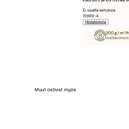
Ei sisällä kehyksiä.
15989-4
Hintahistoria
200 g / m² P
mattaviimeist
Muut ostivat myös