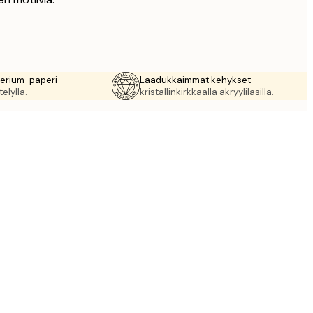
rerium-paperi
Laadukkaimmat kehykset
elyllä.
kristallinkirkkaalla akryylilasilla.