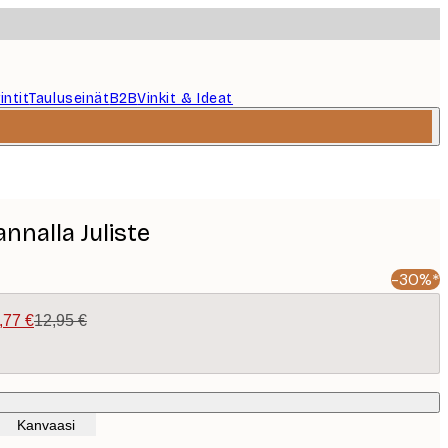
intit
Tauluseinät
B2B
Vinkit & Ideat
annalla Juliste
-30%*
,77 €
12,95 €
Kanvaasi