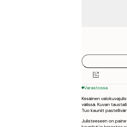
Frame
21x30 cm
options
30x40 cm
40x50 cm
50x70 cm
Varastossa
70x100 cm
Kesäinen valokuvajulis
100x150 cm
välissä. Kuvan taustal
Tuo kauniit pastelliväri
Julisteeseen on paine
kauniisti ja korostaa s