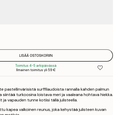
9
1
15
2
19
LISÄÄ OSTOSKORIIN
2
Toimitus 4-5 arkipäivässä
23
Ilmainen toimitus yli 59 €
3
30
4
te pastellinvärisistä surffilaudoista rannalla kahden palmun
75
la siintää turkoosina loistava meri ja vaaleana hohtava hiekka.
t ja vapauden tunne kotiisi tällä julisteella.
ttu kapea valkoinen reunus, joka kehystää julisteen kuvan
en motiivia.