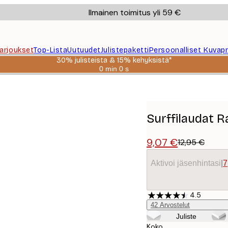
Ilmainen toimitus yli 59 €
Tarjoukset
Top-Lista
Uutuudet
Julistepaketti
Persoonalliset Kuvapr
30% julisteista & 15% kehyksistä*
0 min
0 s
Voimassa
asti:
2026-
08-
06
Surffilaudat R
9,07 €
12,95 €
Aktivoi jäsenhintasi
|
7
4.5
42
Arvostelut
Juliste
Koko