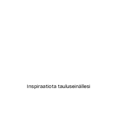
-30%*
Rantakeinu Juliste
Alkaen 9,07 €
12,95 €
Inspiraatiota tauluseinällesi