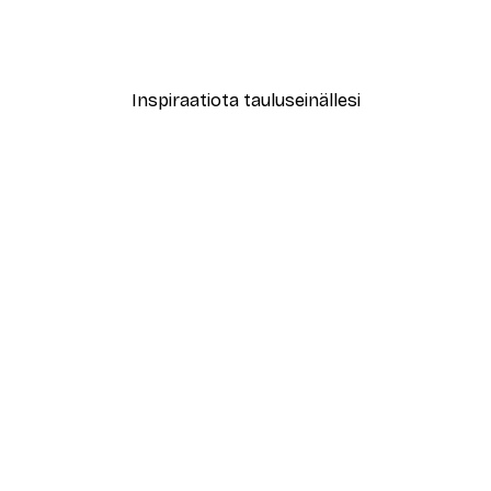
vat Kukat Juliste
Abstrakti beige marmori N
Alkaen 12,87 €
21,45 €
Inspiraatiota tauluseinällesi