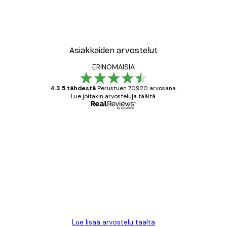
Asiakkaiden arvostelut
ERINOMAISIA
4.3 5 tähdestä
Perustuen 70920 arvosana.
Lue joitakin arvosteluja täältä.
Varmennettu ostaja
asiakkaiden
arvostelut
All good alweys
18 touko
Mika S
Lue lisää arvostelu täältä