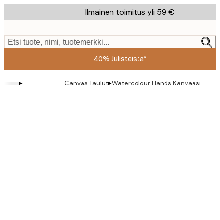
Skip
Ilmainen toimitus yli 59 €
to
main
content.
Etsi tuote, nimi, tuotemerkki...
40% Julisteista*
▸
▸
Canvas Taulut
Watercolour Hands Kanvaasi