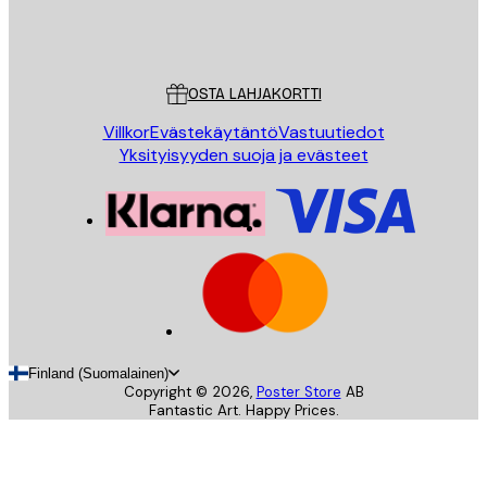
Store
Poster Store
Asiakaspalvelu
OSTA LAHJAKORTTI
Villkor
Evästekäytäntö
Vastuutiedot
Yksityisyyden suoja ja evästeet
Finland (Suomalainen)
Copyright ©
2026
,
Poster Store
AB
Fantastic Art. Happy Prices.