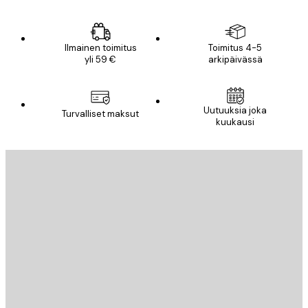
Ilmainen toimitus
Toimitus 4-5
yli 59 €
arkipäivässä
Uutuuksia joka
Turvalliset maksut
kuukausi
Sähköposti
LÄHETÄ