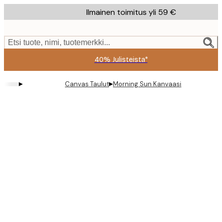
Skip
Ilmainen toimitus yli 59 €
to
main
content.
Etsi tuote, nimi, tuotemerkki...
40% Julisteista*
▸
▸
Canvas Taulut
Morning Sun Kanvaasi