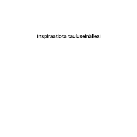
le No2 Juliste
Muotikatu Juliste
Alkaen 7,77 €
12,95 €
Inspiraatiota tauluseinällesi