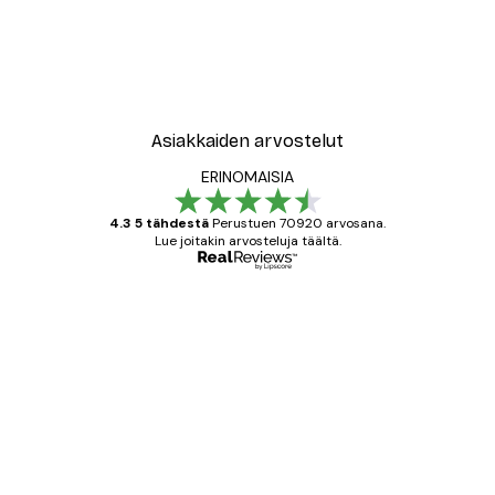
Asiakkaiden arvostelut
ERINOMAISIA
4.3 5 tähdestä
Perustuen 70920 arvosana.
Lue joitakin arvosteluja täältä.
Varmennettu ostaja
asiakkaiden
arvostelut
All good alweys
18 touko
Mika S