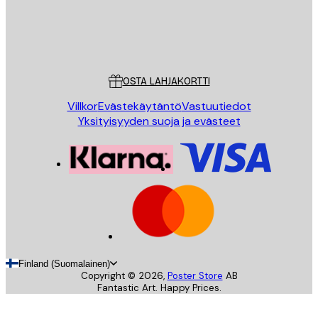
Store
Poster Store
Asiakaspalvelu
OSTA LAHJAKORTTI
Villkor
Evästekäytäntö
Vastuutiedot
Yksityisyyden suoja ja evästeet
Finland (Suomalainen)
Copyright ©
2026
,
Poster Store
AB
Fantastic Art. Happy Prices.