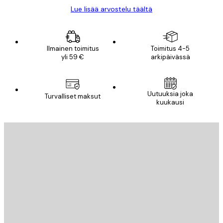
Lue lisää arvostelu täältä
Ilmainen toimitus
Toimitus 4-5
yli 59 €
arkipäivässä
Uutuuksia joka
Turvalliset maksut
kuukausi
Sähköposti
LÄHETÄ