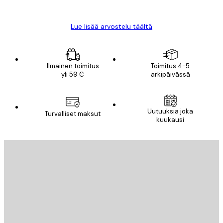
Mika S
Lue lisää arvostelu täältä
Ilmainen toimitus
Toimitus 4-5
yli 59 €
arkipäivässä
Uutuuksia joka
Turvalliset maksut
kuukausi
Sähköposti
LÄHETÄ