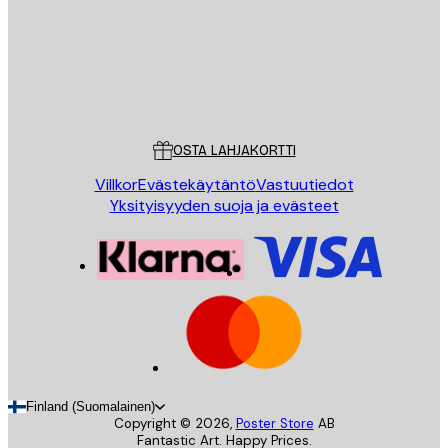
Store
Poster Store
Asiakaspalvelu
OSTA LAHJAKORTTI
Villkor
Evästekäytäntö
Vastuutiedot
Yksityisyyden suoja ja evästeet
Finland (Suomalainen)
Copyright ©
2026
,
Poster Store
AB
Fantastic Art. Happy Prices.