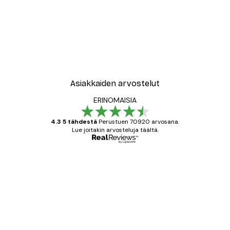
-30%*
New York City Juliste
Alkaen 9,07 €
12,95 €
Asiakkaiden arvostelut
ERINOMAISIA
4.3 5 tähdestä
Perustuen 70920 arvosana.
Lue joitakin arvosteluja täältä.
Varmennettu ostaja
asiakkaiden
arvostelut
All good alweys
18 touko