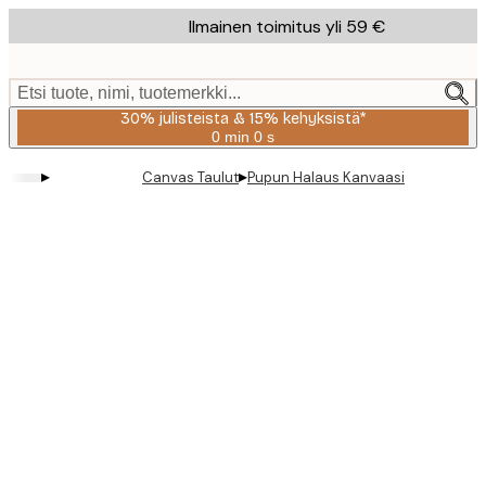
Skip
Ilmainen toimitus yli 59 €
to
main
content.
Etsi tuote, nimi, tuotemerkki...
30% julisteista & 15% kehyksistä*
0 min
0 s
Voimassa
asti:
▸
▸
Canvas Taulut
Pupun Halaus Kanvaasi
2026-
08-
06