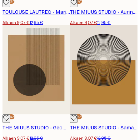
-30%*
-30%*
TOULOUSE LAUTREC - Marin (ca. 1879–1880) Juliste
THE MIUUS STUDIO - Auringon Aaltomuodot Juliste
Alkaen 9,07 €
12,95 €
Alkaen 9,07 €
12,95 €
-30%*
-30%*
THE MIUUS STUDIO - Geometric Harmony No3 Juliste
THE MIUUS STUDIO - Samankeskiset Heijastukset Juliste
Alkaen 9,07 €
12,95 €
Alkaen 9,07 €
12,95 €