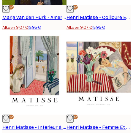
-30%*
-30%*
Marja van den Hurk - American Gothic Botanical Juliste
Henri Matisse - Collioure En Aout Juliste
Alkaen 9,07 €
12,95 €
Alkaen 9,07 €
12,95 €
-30%*
-30%*
Henri Matisse - Intérieur à Nice Juliste
Henri Matisse - Femme Et Anémones Juliste