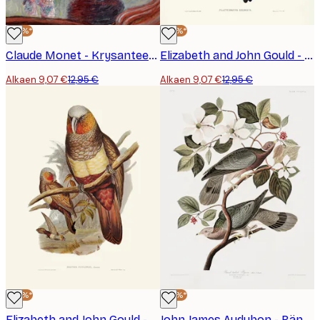
-30%*
-30%*
Claude Monet - Krysanteemit Juliste
Elizabeth and John Gould - Rose Hill Parakeet Juliste
Alkaen 9,07 €
12,95 €
Alkaen 9,07 €
12,95 €
-30%*
-30%*
Elizabeth and John Gould - Esslingin Prinssin Papukaija Juliste
John James Audubon - Bändipyrstökyyhky teoksesta Birds Of America (1827) Juliste