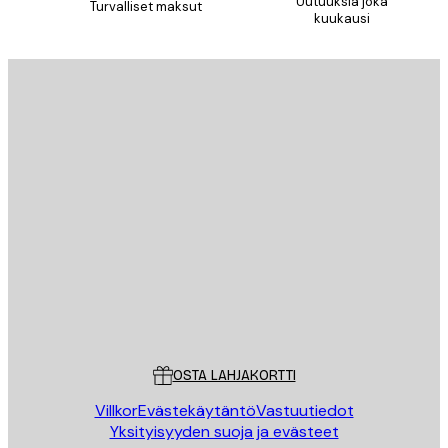
Uutuuksia joka
Turvalliset maksut
kuukausi
TILAA
Tietosuojakäytäntö
Sähköposti
LÄHETÄ
Store
Poster Store
Asiakaspalvelu
OSTA LAHJAKORTTI
Villkor
Evästekäytäntö
Vastuutiedot
Yksityisyyden suoja ja evästeet