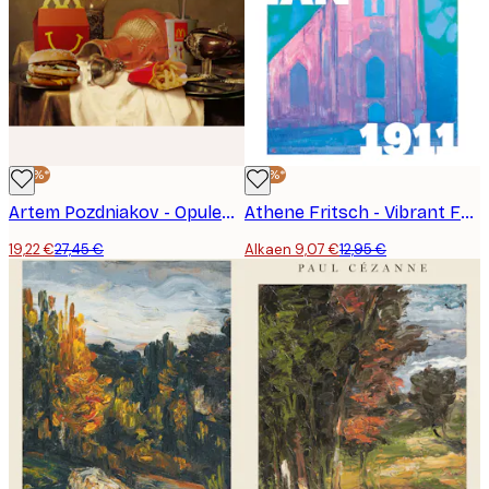
-30%*
-30%*
Artem Pozdniakov - Opulent Fast Food Table Juliste
Athene Fritsch - Vibrant Facade 1911 Juliste
19,22 €
27,45 €
Alkaen 9,07 €
12,95 €