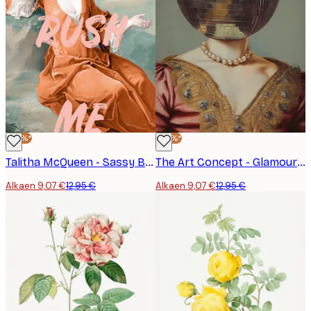
-30%*
-30%*
Talitha McQueen - Sassy Bubble Gum Portrait Juliste
The Art Concept - Glamouroosi Disko Muotokuva Juliste
Alkaen 9,07 €
12,95 €
Alkaen 9,07 €
12,95 €