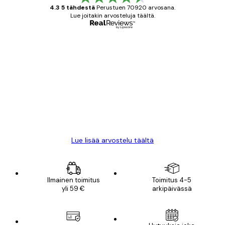
4.3 5 tähdestä
Perustuen 70920 arvosana.
Lue joitakin arvosteluja täältä.
Varmennettu ostaja
asiakkaiden
arvostelut
All good alweys
18 touko
Mika S
Lue lisää arvostelu täältä
Ilmainen toimitus
Toimitus 4-5
yli 59 €
arkipäivässä
Sähköposti