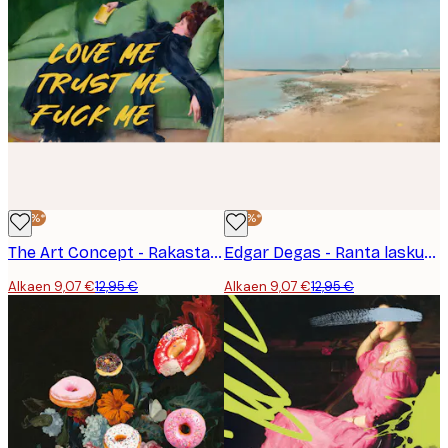
-30%*
-30%*
The Art Concept - Rakasta minua Luota minuun Nainen Juliste
Edgar Degas - Ranta laskuveden aikaan Juliste
Alkaen 9,07 €
12,95 €
Alkaen 9,07 €
12,95 €