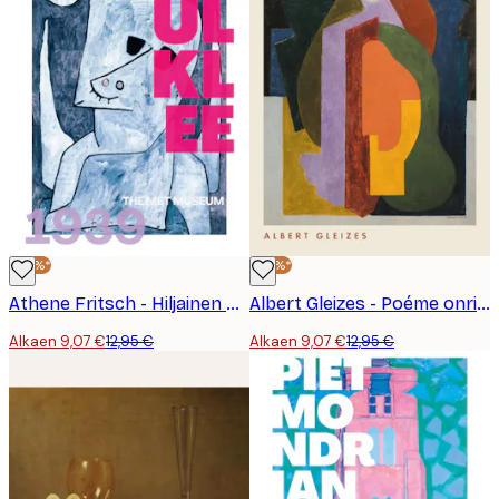
-30%*
-30%*
Athene Fritsch - Hiljainen Kuun Vartija Juliste
Albert Gleizes - Poéme onrique Juliste
Alkaen 9,07 €
12,95 €
Alkaen 9,07 €
12,95 €