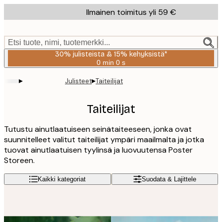
Skip
Ilmainen toimitus yli 59 €
to
main
content.
Etsi tuote, nimi, tuotemerkki...
30% julisteista & 15% kehyksistä*
0 min
0 s
Voimassa
asti:
▸
▸
Julisteet
Taiteilijat
2026-
08-
06
Taiteilijat
Tutustu ainutlaatuiseen seinätaiteeseen, jonka ovat
suunnitelleet valitut taiteilijat ympäri maailmalta ja jotka
tuovat ainutlaatuisen tyylinsä ja luovuutensa Poster
Storeen.
Kaikki kategoriat
Suodata & Lajittele