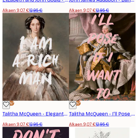
Alkaen 9,07 €
12,95 €
Alkaen 9,07 €
12,95 €
-30%*
-30%*
Talitha McQueen - Elegantti Rikkaan Miehen Muotokuva Juliste
Talitha McQueen - I'll Pose It King Juliste
Alkaen 9,07 €
12,95 €
Alkaen 9,07 €
12,95 €