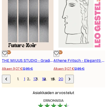
-30%*
-30%*
THE MIUUS STUDIO - Gradientti Pylväät Juliste
Athene Fritsch - Elegantti Profiililuonnos Juliste
Alkaen 9,07 €
12,95 €
Alkaen 9,07 €
12,95 €
1
…
17
18
20
19
Asiakkaiden arvostelut
ERINOMAISIA