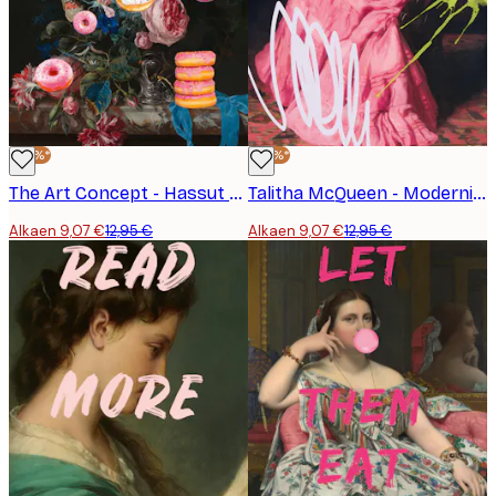
-30%*
-30%*
The Art Concept - Hassut Donitsikukat Juliste
Talitha McQueen - Moderni Pinkki Muotokuva Juliste
Alkaen 9,07 €
12,95 €
Alkaen 9,07 €
12,95 €