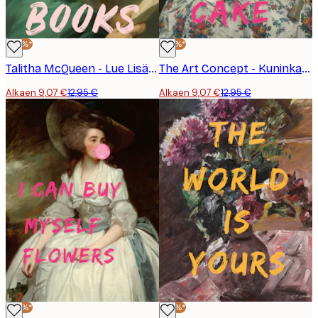
-30%*
-30%*
Talitha McQueen - Lue Lisää Kirjoja Juliste
The Art Concept - Kuninkaallinen Purukumi Muotokuva Juliste
Alkaen 9,07 €
12,95 €
Alkaen 9,07 €
12,95 €
-30%*
-30%*