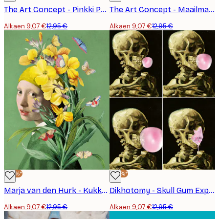
The Art Concept - Pinkki Purukumimuotokuva Juliste
The Art Concept - Maailma On Sinun Kukat Juliste
Alkaen 9,07 €
12,95 €
Alkaen 9,07 €
12,95 €
-30%*
-30%*
Marja van den Hurk - Kukkainen Unelmamuotokuva Juliste
Dikhotomy - Skull Gum Explosion Juliste
Alkaen 9,07 €
12,95 €
Alkaen 9,07 €
12,95 €